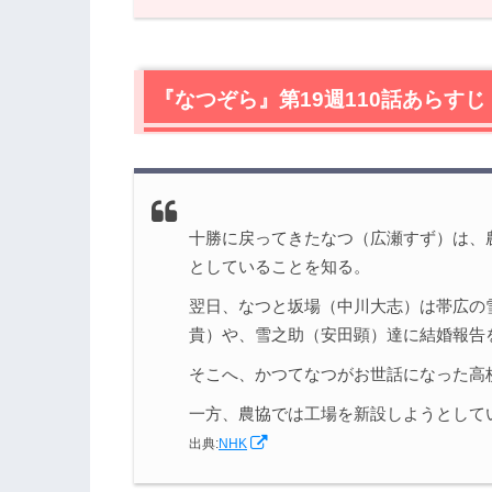
1.
『なつぞら』第19週110話あらすじ
2.
【ネタバレ】『なつぞら』第19週110
2.1
『なつぞら』第19週110話あらすじ
雪月が何気に進化しているような…。
2.2
懐かしいが変わりない顔ぶれ
2.3
こっちはまだもう他人と思って見れな
2.4
その斜め45度の眉が気になって仕方
3.
『なつぞら』第19週110話まとめ
十勝に戻ってきたなつ（広瀬すず）は、
としていることを知る。
翌日、なつと坂場（中川大志）は帯広の
貴）や、雪之助（安田顕）達に結婚報告
そこへ、かつてなつがお世話になった高
一方、農協では工場を新設しようとして
出典:
NHK