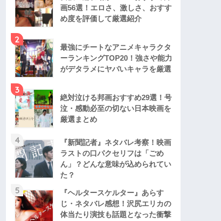
画56選！エロさ、激しさ、おすす
め度を評価して厳選紹介
2
最強にチートなアニメキャラクタ
ーランキングTOP20！強さや能力
がデタラメにヤバいキャラを厳選
3
絶対泣ける邦画おすすめ29選！号
泣・感動必至の切ない日本映画を
厳選まとめ
4
『新聞記者』ネタバレ考察！映画
ラストの口パクセリフは「ごめ
ん」？どんな意味が込められてい
た？
5
『ヘルタースケルター』あらす
じ・ネタバレ感想！沢尻エリカの
体当たり演技も話題となった衝撃