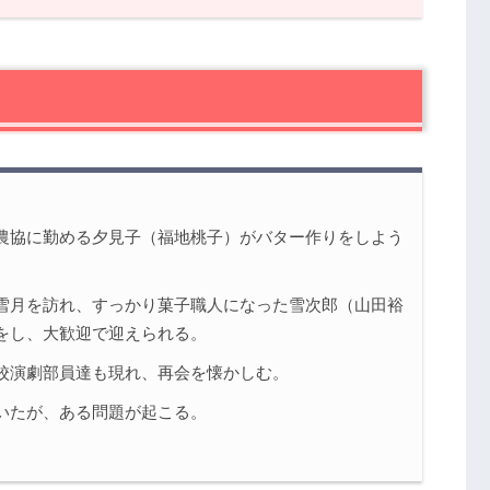
話の感想
いんですよぉ！
がありません！
農協に勤める夕見子（福地桃子）がバター作りをしよう
雪月を訪れ、すっかり菓子職人になった雪次郎（山田裕
をし、大歓迎で迎えられる。
校演劇部員達も現れ、再会を懐かしむ。
いたが、ある問題が起こる。