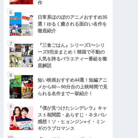
作
6
日常系ほのぼのアニメおすすめ35
選！ゆるく癒される面白い名作を
徹底紹介
7
『三食ごはん』シリーズ1〜シリ
ーズ9完全まとめ！韓国で不動の
人気を誇るバラエティー番組を徹
底解説
8
短い映画おすすめ44選！短編アニ
メから80～90分台の上映時間で見
られる名作まで一挙紹介！
9
『僕が見つけたシンデレラ』キャ
スト相関図・あらすじ・ネタバレ
感想！ソ・ヒョンジン×イ・ミン
ギのラブロマンス
10