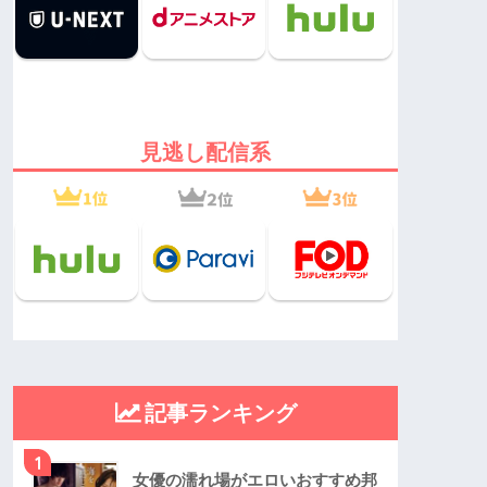
見逃し配信系
記事ランキング
1
女優の濡れ場がエロいおすすめ邦