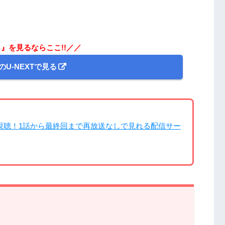
』を見るならここ!!／／
のU-NEXTで見る
視聴！1話から最終回まで再放送なしで見れる配信サー