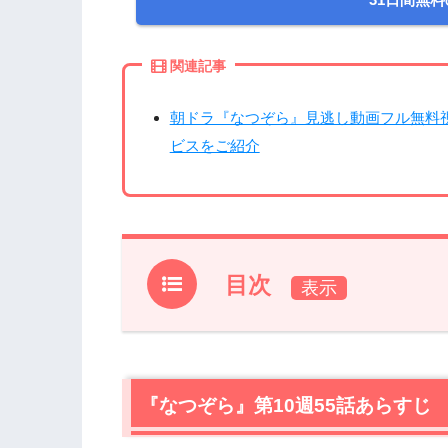
関連記事
朝ドラ『なつぞら』見逃し動画フル無料
ビスをご紹介
目次
1.
『なつぞら』第10週55話あらすじ
2.
【ネタバレ】『なつぞら』第10週55話
2.1
『なつぞら』第10週55話あらすじ
アニメーションの現場は、なつ（広瀬
2.2
誰もが思ったはず「遅い」