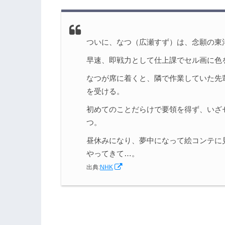
2.3
はしゃぐなつ（広瀬すず）、苛立つ大
3.
『なつぞら』第10週55話まとめ
ついに、なつ（広瀬すず）は、念願の東
早速、即戦力として仕上課でセル画に色
なつが席に着くと、隣で作業していた先
を受ける。
初めてのことだらけで要領を得ず、いざ
つ。
昼休みになり、夢中になって絵コンテに
やってきて…。
出典:
NHK