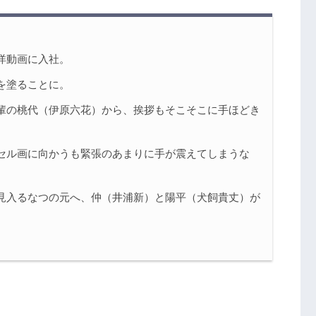
沢麻子（貫地谷しほり）
洋動画に入社。
を塗ることに。
輩の桃代（伊原六花）から、挨拶もそこそこに手ほどき
セル画に向かうも緊張のあまりに手が震えてしまうな
見入るなつの元へ、仲（井浦新）と陽平（犬飼貴丈）が