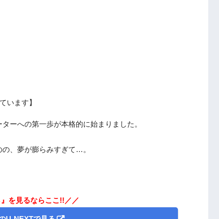
ています】
ーターへの第一歩が本格的に始まりました。
のの、夢が膨らみすぎて…。
』を見るならここ!!／／
のU-NEXTで見る