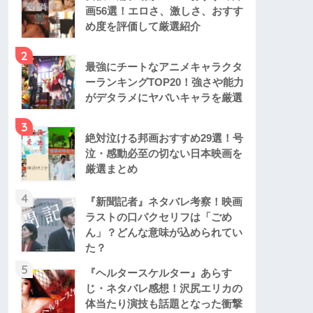
画56選！エロさ、激しさ、おすす
め度を評価して厳選紹介
2
最強にチートなアニメキャラクタ
ーランキングTOP20！強さや能力
がデタラメにヤバいキャラを厳選
3
絶対泣ける邦画おすすめ29選！号
泣・感動必至の切ない日本映画を
厳選まとめ
4
『新聞記者』ネタバレ考察！映画
ラストの口パクセリフは「ごめ
ん」？どんな意味が込められてい
た？
5
『ヘルタースケルター』あらす
じ・ネタバレ感想！沢尻エリカの
体当たり演技も話題となった衝撃