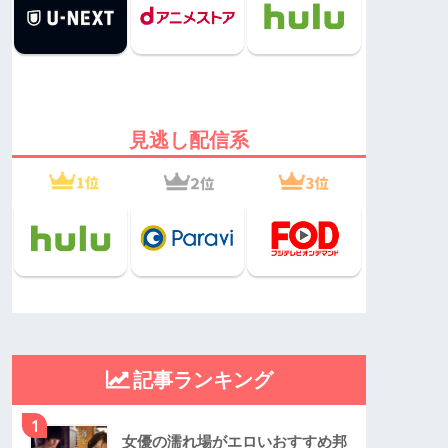
見逃し配信系
記事ランキング
1
女優の濡れ場がエロいおすすめ邦