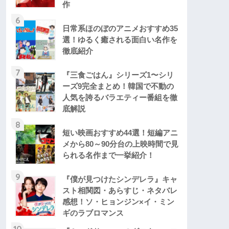
作
6
日常系ほのぼのアニメおすすめ35
選！ゆるく癒される面白い名作を
徹底紹介
7
『三食ごはん』シリーズ1〜シリ
ーズ9完全まとめ！韓国で不動の
人気を誇るバラエティー番組を徹
底解説
8
短い映画おすすめ44選！短編アニ
メから80～90分台の上映時間で見
られる名作まで一挙紹介！
9
『僕が見つけたシンデレラ』キャ
スト相関図・あらすじ・ネタバレ
感想！ソ・ヒョンジン×イ・ミン
ギのラブロマンス
10