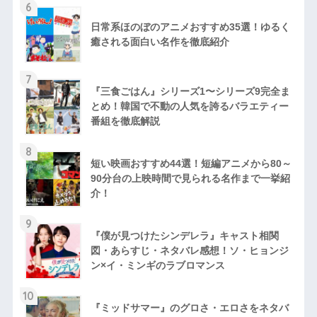
6
日常系ほのぼのアニメおすすめ35選！ゆるく
癒される面白い名作を徹底紹介
7
『三食ごはん』シリーズ1〜シリーズ9完全ま
とめ！韓国で不動の人気を誇るバラエティー
番組を徹底解説
8
短い映画おすすめ44選！短編アニメから80～
90分台の上映時間で見られる名作まで一挙紹
介！
9
『僕が見つけたシンデレラ』キャスト相関
図・あらすじ・ネタバレ感想！ソ・ヒョンジ
ン×イ・ミンギのラブロマンス
10
『ミッドサマー』のグロさ・エロさをネタバ