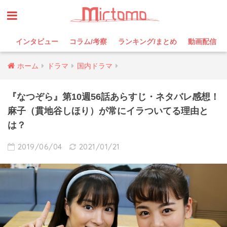
インタビュー
コラム/考察
ランキング/まとめ
動画配信
ホーム
ドラマ
国内ドラマ
『なつぞら』第10週56話あらすじ・ネタバレ感想！
麻子（貫地谷しほり）が常にイラついてる理由と
は？
2019/06/04
2021/01/21