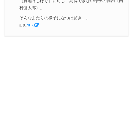
（貫地谷しほり）に対し、納得できない様子の堀内（田
村健太郎）。
そんなふたりの様子になつは驚き…。
出典:
NHK