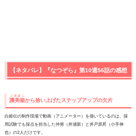
【ネタバレ】『なつぞら』第10週56話の感想
ごみばこ
護美箱
から拾い上げたステップアップの欠片
白姫伝の制作現場で動画（アニメーター）を描いているのは、採
用試験でも採点を担当した仲努（井浦新）と井戸原昇（小手伸
也）の2人だけです。