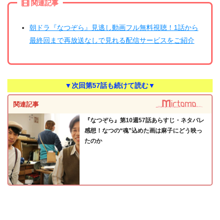
関連記事
朝ドラ『なつぞら』見逃し動画フル無料視聴！1話から
最終回まで再放送なしで見れる配信サービスをご紹介
▼次回第57話も続けて読む▼
関連記事
『なつぞら』第10週57話あらすじ・ネタバレ
感想！なつの“魂”込めた画は麻子にどう映っ
たのか