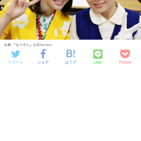
出典:『なつぞら』公式Twitter
LINE
ツイート
シェア
はてブ
Pocket