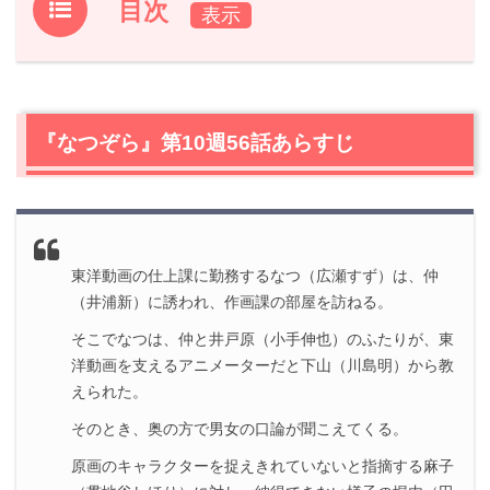
目次
1.
『なつぞら』第10週56話あらすじ
2.
【ネタバレ】『なつぞら』第10週56話の感想
ごみばこ
2.1
護美箱
から拾い上げたステップアップの欠片
『なつぞら』第10週56話あらすじ
2.2
風車のカウンターに座る落語家
2.3
麻子（貫地谷しほり）がなつ（広瀬すず）にイラつく
理由
3.
『なつぞら』第10週56話まとめ
東洋動画の仕上課に勤務するなつ（広瀬すず）は、仲
（井浦新）に誘われ、作画課の部屋を訪ねる。
そこでなつは、仲と井戸原（小手伸也）のふたりが、東
洋動画を支えるアニメーターだと下山（川島明）から教
えられた。
そのとき、奥の方で男女の口論が聞こえてくる。
原画のキャラクターを捉えきれていないと指摘する麻子