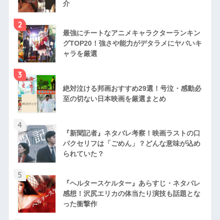
介
2
最強にチートなアニメキャラクターランキン
グTOP20！強さや能力がデタラメにヤバいキ
ャラを厳選
3
絶対泣ける邦画おすすめ29選！号泣・感動必
至の切ない日本映画を厳選まとめ
4
『新聞記者』ネタバレ考察！映画ラストの口
パクセリフは「ごめん」？どんな意味が込め
られていた？
5
『ヘルタースケルター』あらすじ・ネタバレ
感想！沢尻エリカの体当たり演技も話題とな
った衝撃作