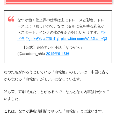
なつが働く仕上課の仕事は主にトレースと彩色。トレ
ースはより難しいので、なつはセルに色を塗る彩色か
らスタート。インクの水の配分が難しいそうです。
#朝
ドラ
#なつぞら
#広瀬すず
pic.twitter.com/Wc2JLahzQ3
— 【公式】連続テレビ小説「なつぞら」
(@asadora_nhk)
2019年6月3日
なつたちが作ろうとしている『白蛇姫』のモデルは、中国に古く
から伝わる『白蛇伝』がモデルになっています。
私も昔、京劇で見たことがあるので、なんとなく内容はわかって
いました。
これは、なつが勝農演劇部でやった『白蛇伝』とは違います。