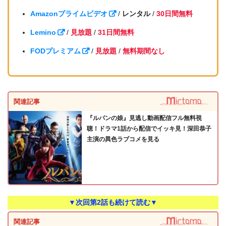
Amazonプライムビデオ
/
レンタル
/
30日間無料
Lemino
/
見放題
/
31日間無料
FODプレミアム
/
見放題
/
無料期間なし
関連記事
『ルパンの娘』見逃し動画配信フル無料視
聴！ドラマ1話から配信でイッキ見！深田恭子
主演の異色ラブコメを見る
▼次回第2話も続けて読む▼
関連記事