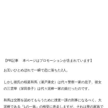
【PR記事 本ページはプロモーションが含まれています】
お互いひとめぼれで一瞬で恋に落ちた2人。
しかし彼氏の桜庭和馬（瀬戸康史）は代々警察一家の息子、彼女
の三雲華（深田恭子）は代々泥棒一家の娘だったのです。
和馬は交際を認めてもらうために捜査一課の刑事になるべく、大
泥棒である『Lの一族』の検挙に奔走しますが、それは華の家族で