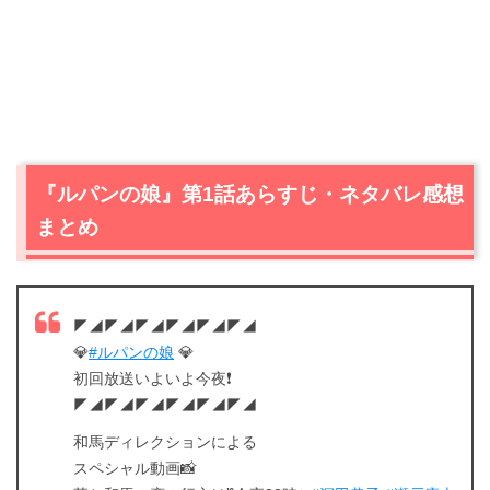
『ルパンの娘』第1話あらすじ・ネタバレ感想
まとめ
◤◢◤◢◤◢◤◢◤◢◤◢
💎
#ルパンの娘
💎
初回放送いよいよ今夜❗️
◤◢◤◢◤◢◤◢◤◢◤◢
和馬ディレクションによる
スペシャル動画📸