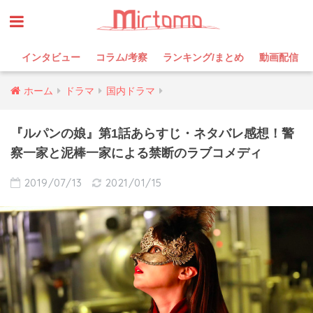
インタビュー
コラム/考察
ランキング/まとめ
動画配信
ホーム
ドラマ
国内ドラマ
『ルパンの娘』第1話あらすじ・ネタバレ感想！警
察一家と泥棒一家による禁断のラブコメディ
2019/07/13
2021/01/15