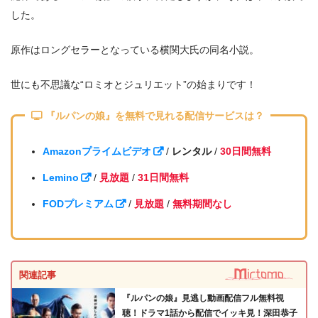
した。
原作はロングセラーとなっている横関大氏の同名小説。
世にも不思議な“ロミオとジュリエット”の始まりです！
『ルパンの娘』を無料で見れる配信サービスは？
Amazonプライムビデオ
/
レンタル
/
30日間無料
Lemino
/
見放題
/
31日間無料
FODプレミアム
/
見放題
/
無料期間なし
関連記事
『ルパンの娘』見逃し動画配信フル無料視
聴！ドラマ1話から配信でイッキ見！深田恭子