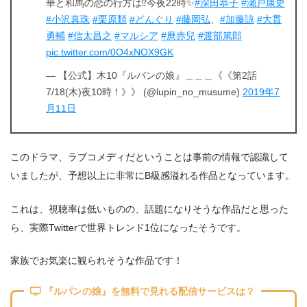
華と和馬の恋の行方は⁉️今夜22時✨
#深田恭子
#瀬戸康史
#小沢真珠
#栗原類
#どんぐり
#藤岡弘
、
#加藤諒
#大貫
勇輔
#信太昌之
#マルシア
#麿赤兒
#渡部篤郎
pic.twitter.com/0O4xNOX9GK
— 【公式】木10『ルパンの娘』＿＿＿《《第2話
7/18(木)夜10時！》》 (@lupin_no_musume)
2019年7
月11日
このドラマ、ラブコメディだということは事前の情報で認識して
いましたが、予想以上に非常にB級感溢れる作品となっています。
これは、視聴率は低いものの、話題になりそうな作品だと思った
ら、実際Twitterで世界トレンド1位になったそうです。
家族でお気楽に観られそうな作品です！
『ルパンの娘』を無料で見れる配信サービスは？