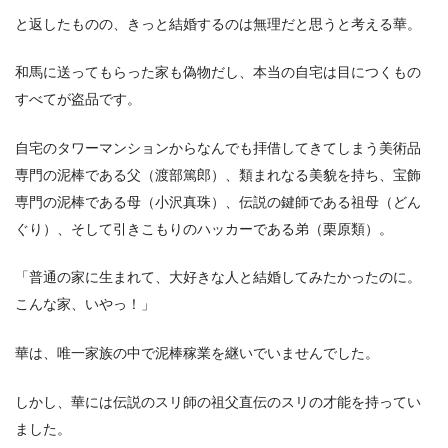
と返したものの、きっと結婚するのは無理だと思うと考える華。
和馬に送ってもらった家も偽物だし、本当の自宅は目につくもの
すべてが盗品です。
自宅のタワーマンションからなんでも拝借してきてしまう美術品
専門の泥棒である父（渡部篤郎）、類まれなる美貌を持ち、宝飾
専門の泥棒である母（小沢真珠）、伝説の鍵師である祖母（どん
ぐり）、そして引きこもりのハッカーである弟（栗原類）。
「普通の家に生まれて、大好きな人と結婚してみたかったのに。
こんな家、いやっ！」
華は、唯一家族の中で泥棒稼業を継いでいませんでした。
しかし、華には伝説のスリ師の祖父直伝のスリの才能を持ってい
ました。