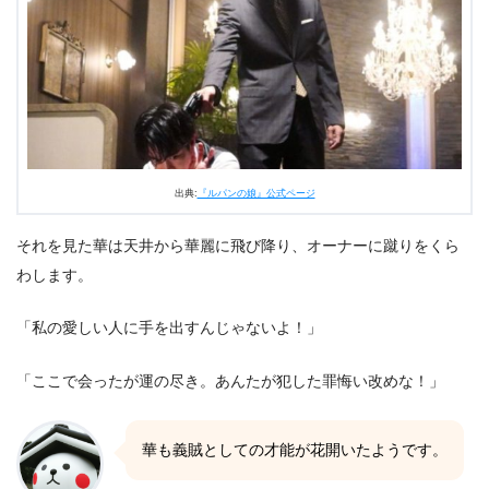
出典:
『ルパンの娘』公式ページ
それを見た華は天井から華麗に飛び降り、オーナーに蹴りをくら
わします。
「私の愛しい人に手を出すんじゃないよ！」
「ここで会ったが運の尽き。あんたが犯した罪悔い改めな！」
華も義賊としての才能が花開いたようです。