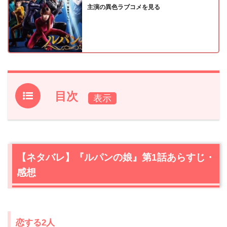
主演の異色ラブコメを見る
目次
1.
【ネタバレ】『ルパンの娘』第1話あらすじ・感想
1.1
恋する2人
1.2
Lの一族
【ネタバレ】『ルパンの娘』第1話あらすじ・
1.3
強盗犯殺人事件
感想
1.4
泥棒なんて無理！
1.5
悔い改めな！
2.
『ルパンの娘』第1話あらすじ・ネタバレ感想まとめ
恋する2人