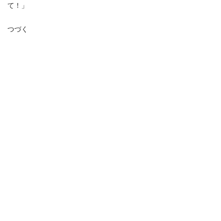
て！」
つづく