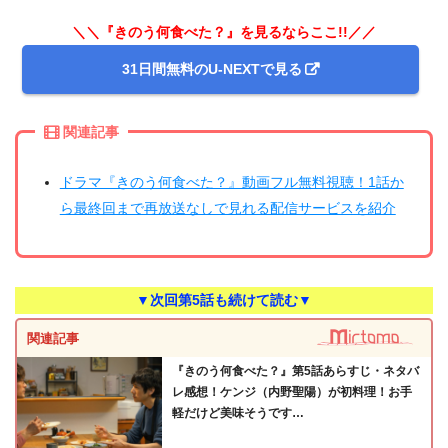
＼＼『きのう何食べた？』を見るならここ!!／／
31日間無料のU-NEXTで見る
関連記事
ドラマ『きのう何食べた？』動画フル無料視聴！1話か
ら最終回まで再放送なしで見れる配信サービスを紹介
▼次回第5話も続けて読む▼
関連記事
『きのう何食べた？』第5話あらすじ・ネタバ
レ感想！ケンジ（内野聖陽）が初料理！お手
軽だけど美味そうです…