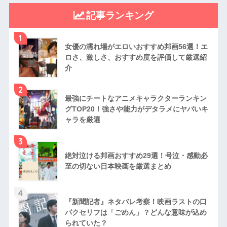
記事ランキング
1
女優の濡れ場がエロいおすすめ邦画56選！エ
ロさ、激しさ、おすすめ度を評価して厳選紹
介
2
最強にチートなアニメキャラクターランキン
グTOP20！強さや能力がデタラメにヤバいキ
ャラを厳選
3
絶対泣ける邦画おすすめ29選！号泣・感動必
至の切ない日本映画を厳選まとめ
4
『新聞記者』ネタバレ考察！映画ラストの口
パクセリフは「ごめん」？どんな意味が込め
られていた？