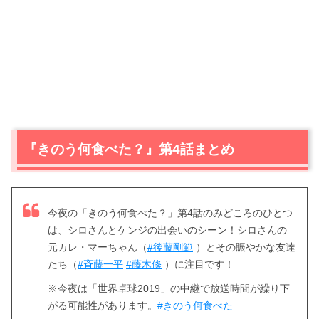
『きのう何食べた？』第4話まとめ
今夜の「きのう何食べた？」第4話のみどころのひとつ
は、シロさんとケンジの出会いのシーン！シロさんの
元カレ・マーちゃん（
#後藤剛範
）とその賑やかな友達
たち（
#斉藤一平
#藤木修
）に注目です！
※今夜は「世界卓球2019」の中継で放送時間が繰り下
がる可能性があります。
#きのう何食べた