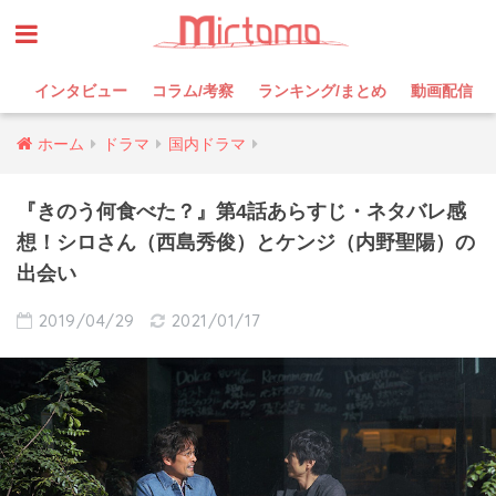
インタビュー
コラム/考察
ランキング/まとめ
動画配信
ホーム
ドラマ
国内ドラマ
『きのう何食べた？』第4話あらすじ・ネタバレ感
想！シロさん（西島秀俊）とケンジ（内野聖陽）の
出会い
2019/04/29
2021/01/17