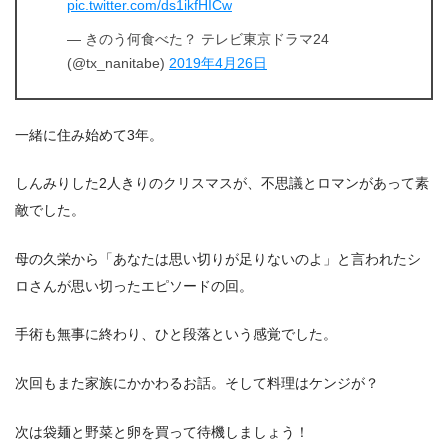
pic.twitter.com/ds1ikfHICw
— きのう何食べた？ テレビ東京ドラマ24
(@tx_nanitabe)
2019年4月26日
一緒に住み始めて3年。
しんみりした2人きりのクリスマスが、不思議とロマンがあって素
敵でした。
母の久栄から「あなたは思い切りが足りないのよ」と言われたシ
ロさんが思い切ったエピソードの回。
手術も無事に終わり、ひと段落という感覚でした。
次回もまた家族にかかわるお話。そして料理はケンジが？
次は袋麺と野菜と卵を買って待機しましょう！