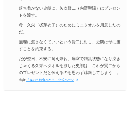
落ち着かない史朗に、矢吹賢二（内野聖陽）はプレゼン
トを渡す。
母・久栄（梶芽衣子）のためにミニタオルを用意したの
だ。
無理に渡さなくていいという賢二に対し、史朗は母に渡
すことを約束する。
だが翌日、不安に耐え兼ね、病室で錯乱状態になり泣き
じゃくる久栄へタオルを渡した史朗は、これが賢二から
のプレゼントだと伝えるのを思わず躊躇してしまう…。
出典:
『きのう何食べた？』公式ページ