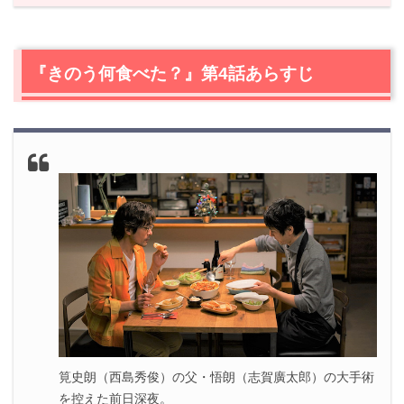
1.
『きのう何食べた？』第4話あらすじ
2.
【ネタバレ】『きのう何食べた？』第4話の感想
2.1
筧久栄（梶芽衣子）「好きに決まってるじゃない」
『きのう何食べた？』第4話あらすじ
2.2
出会いエピソードが不思議で歯がゆい！
2.3
クリスマスの夕飯は“特別”なメニュー
3.
『きのう何食べた？』第4話まとめ
筧史朗（西島秀俊）の父・悟朗（志賀廣太郎）の大手術
を控えた前日深夜。