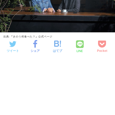
出典:『きのう何食べた？』公式ページ
LINE
ツイート
シェア
はてブ
Pocket