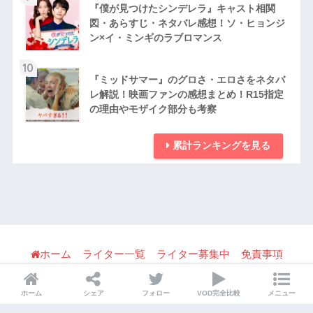
『僕が見つけたシンデレラ』キャスト相関
図・あらすじ・ネタバレ感想！ソ・ヒョンジ
ン×イ・ミンギのラブロマンス
10
『ミッドサマー』のグロさ・エロさをネタバ
レ解説！映画ファンの感想まとめ！R15指定
の理由やモザイク部分も考察
累計ランキングを見る
ホーム
ライター一覧
ライター募集中
免責事項
利用規約
パブリシティ・宣伝・取材の問い合わせ
ホーム
シェア
フォロー
VOD完全比較
メニュー
プライバシーポリシー