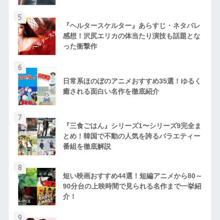
5
『ヘルタースケルター』あらすじ・ネタバレ
感想！沢尻エリカの体当たり演技も話題とな
った衝撃作
6
日常系ほのぼのアニメおすすめ35選！ゆるく
癒される面白い名作を徹底紹介
7
『三食ごはん』シリーズ1〜シリーズ9完全ま
とめ！韓国で不動の人気を誇るバラエティー
番組を徹底解説
8
短い映画おすすめ44選！短編アニメから80～
90分台の上映時間で見られる名作まで一挙紹
介！
9