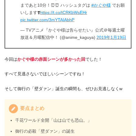
まであと10分！⏰⏰ ハッシュタグは
#かぐや様
でお願
いします❣️
https://t.co/tCRKbWsEHr
pic.twitter.com/3mYTAIAbhP
— TVアニメ『かぐや様は告らせたい』公式＠毎週土曜
放送＆月曜配信中！ (@anime_kaguya)
2019年1月19日
今回は
かぐや様の赤面シーンが多かった回
でした！
すべて見逃さないでほしいシーンですね！
そして御行の「壁ダァン」誕生の瞬間も、ぜひお見逃しなくw
要点まとめ
千花ワールド全開「山は山でも恐山。」
御行の必殺「壁ダァン」の誕生