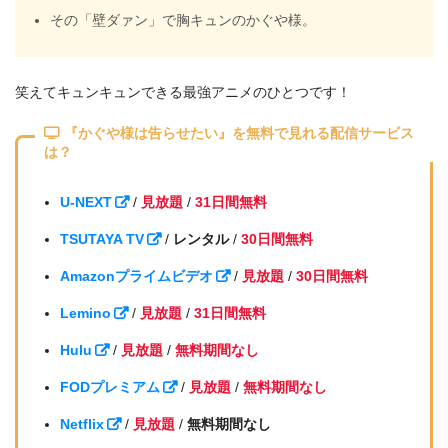
その「壁ダァン」で胸キュンのかぐや様。
笑えてキュンキュンできる最強アニメのひとつです！
『かぐや様は告らせたい』を無料で見れる配信サービス
は？
U-NEXT
/
見放題
/
31日間無料
TSUTAYA TV
/
レンタル
/
30日間無料
Amazonプライムビデオ
/
見放題
/
30日間無料
Lemino
/
見放題
/
31日間無料
Hulu
/
見放題
/
無料期間なし
FODプレミアム
/
見放題
/
無料期間なし
Netflix
/
見放題
/
無料期間なし