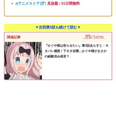
dアニメストア
/
見放題
/
31日間無料
▼次回第3話も続けて読む▼
関連記事
『かぐや様は告らせたい』第3話あらすじ・ネ
タバレ感想！下ネタ全開…かぐや様がまさか
の経験済み発言？