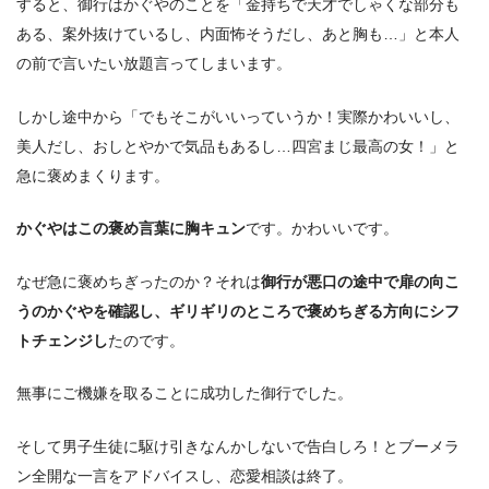
すると、御行はかぐやのことを「金持ちで天才でしゃくな部分も
ある、案外抜けているし、内面怖そうだし、あと胸も…」と本人
の前で言いたい放題言ってしまいます。
しかし途中から「でもそこがいいっていうか！実際かわいいし、
美人だし、おしとやかで気品もあるし…四宮まじ最高の女！」と
急に褒めまくります。
かぐやはこの褒め言葉に胸キュン
です。かわいいです。
なぜ急に褒めちぎったのか？それは
御行が悪口の途中で扉の向こ
うのかぐやを確認し、ギリギリのところで褒めちぎる方向にシフ
トチェンジし
たのです。
無事にご機嫌を取ることに成功した御行でした。
そして男子生徒に駆け引きなんかしないで告白しろ！とブーメラ
ン全開な一言をアドバイスし、恋愛相談は終了。