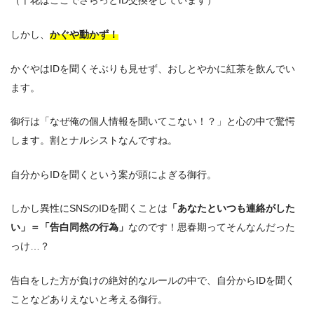
（千花はここでさらっとID交換をしています）
しかし、
かぐや動かず！
かぐやはIDを聞くそぶりも見せず、おしとやかに紅茶を飲んでい
ます。
御行は「なぜ俺の個人情報を聞いてこない！？」と心の中で驚愕
します。割とナルシストなんですね。
自分からIDを聞くという案が頭によぎる御行。
しかし異性にSNSのIDを聞くことは
「あなたといつも連絡がした
い」＝「告白同然の行為」
なのです！思春期ってそんなんだった
っけ…？
告白をした方が負けの絶対的なルールの中で、自分からIDを聞く
ことなどありえないと考える御行。