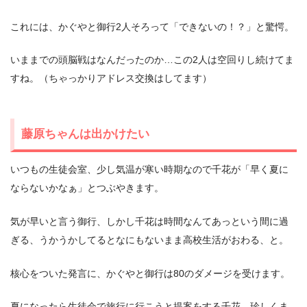
これには、かぐやと御行2人そろって「できないの！？」と驚愕。
いままでの頭脳戦はなんだったのか…この2人は空回りし続けてま
すね。（ちゃっかりアドレス交換はしてます）
藤原ちゃんは出かけたい
いつもの生徒会室、少し気温が寒い時期なので千花が「早く夏に
ならないかなぁ」とつぶやきます。
気が早いと言う御行、しかし千花は時間なんてあっという間に過
ぎる、うかうかしてるとなにもないまま高校生活がおわる、と。
核心をついた発言に、かぐやと御行は80のダメージを受けます。
夏になったら生徒会で旅行に行こうと提案をする千花。珍しくま