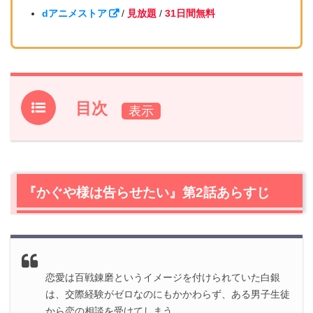
dアニメストア
/
見放題
/
31日間無料
目次
1.
『かぐや様は告らせたい』第2話あらすじ
2.
【ネタバレ】『かぐや様は告らせたい』第2話の感想
2.1
かぐや様は交換したい
『かぐや様は告らせたい』第2話あらすじ
2.2
藤原ちゃんは出かけたい
2.3
白銀御行は隠したい
3.
『かぐや様は告らせたい』第2話まとめ
恋愛は百戦錬磨というイメージを付けられていた白銀
は、交際経験がゼロなのにもかかわらず、ある男子生徒
から恋の相談を受けてしまう。