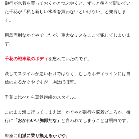
御行が水着を買っておくかとつぶやくと、ずっと後ろで聞いてい
た千花が「私も新しい水着を買わないといけない」と発言しま
す。
用意周到なかぐやでしたが、重大なミスをここで犯してしまいま
す。
千花の戦車級のボディ
を忘れていたのです。
決してスタイルが悪いわけではなく、むしろボディラインには自
信のあるかぐやですが、胸はほぼ壁。
千花に比べたら豆鉄砲級のスタイル。
このまま海に行ってしまえば、かぐやが御行を悩殺どころか、御
行に
「おかわいい胸部だな」
と言われてしまうことは明白です。
即座に
山派に乗り換えるかぐや
。