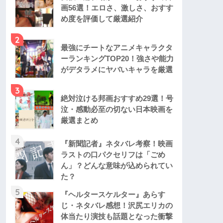
画56選！エロさ、激しさ、おすす
め度を評価して厳選紹介
2
最強にチートなアニメキャラクタ
ーランキングTOP20！強さや能力
がデタラメにヤバいキャラを厳選
3
絶対泣ける邦画おすすめ29選！号
泣・感動必至の切ない日本映画を
厳選まとめ
4
『新聞記者』ネタバレ考察！映画
ラストの口パクセリフは「ごめ
ん」？どんな意味が込められてい
た？
5
『ヘルタースケルター』あらす
じ・ネタバレ感想！沢尻エリカの
体当たり演技も話題となった衝撃