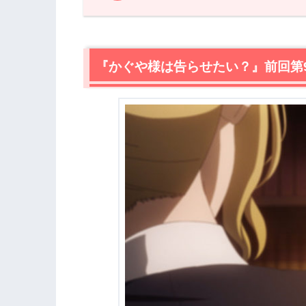
1.
『かぐや様は告らせたい？』前回第9話
2.
【ネタバレ】『かぐや様は告らせたい？
2.1
『かぐや様は告らせたい？』前回第
白銀圭は話せない
2.2
白銀御行は踊りたい
2.3
大仏こばちは取り締まりたい
2.4
白銀父は聞きだしたい
3.
『かぐや様は告らせたい？』第10話ま