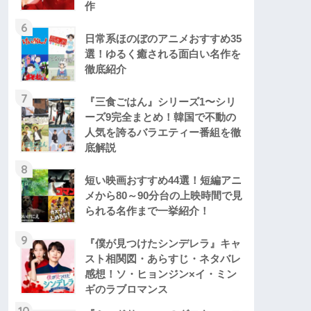
作
6
日常系ほのぼのアニメおすすめ35
選！ゆるく癒される面白い名作を
徹底紹介
7
『三食ごはん』シリーズ1〜シリ
ーズ9完全まとめ！韓国で不動の
人気を誇るバラエティー番組を徹
底解説
8
短い映画おすすめ44選！短編アニ
メから80～90分台の上映時間で見
られる名作まで一挙紹介！
9
『僕が見つけたシンデレラ』キャ
スト相関図・あらすじ・ネタバレ
感想！ソ・ヒョンジン×イ・ミン
ギのラブロマンス
10