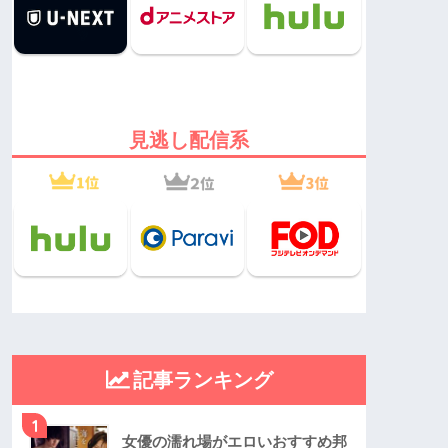
見逃し配信系
記事ランキング
1
女優の濡れ場がエロいおすすめ邦