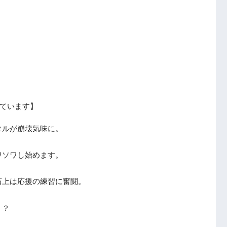
ています】
タルが崩壊気味に。
ワソワし始めます。
石上は応援の練習に奮闘。
！？