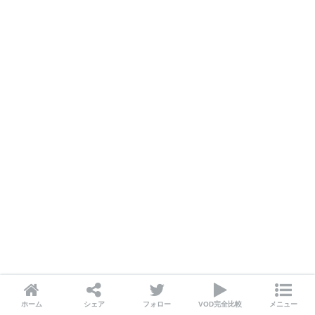
ホーム
シェア
フォロー
VOD完全比較
メニュー