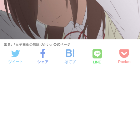
出典:『女子高生の無駄づかい』公式ページ
LINE
ツイート
シェア
はてブ
Pocket