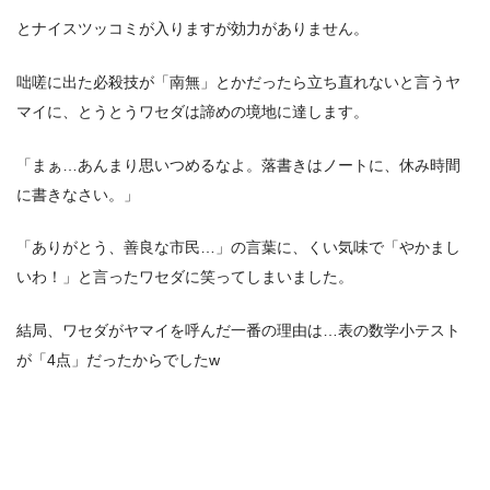
とナイスツッコミが入りますが効力がありません。
咄嗟に出た必殺技が「南無」とかだったら立ち直れないと言うヤ
マイに、とうとうワセダは諦めの境地に達します。
「まぁ…あんまり思いつめるなよ。落書きはノートに、休み時間
に書きなさい。」
「ありがとう、善良な市民…」の言葉に、くい気味で「やかまし
いわ！」と言ったワセダに笑ってしまいました。
結局、ワセダがヤマイを呼んだ一番の理由は…表の数学小テスト
が「4点」だったからでしたw