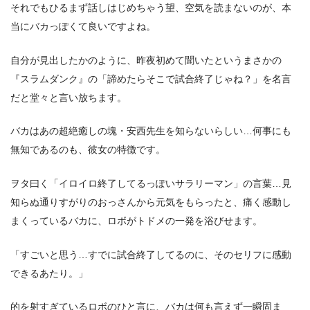
それでもひるまず話しはじめちゃう望、空気を読まないのが、本
当にバカっぽくて良いですよね。
自分が見出したかのように、昨夜初めて聞いたというまさかの
『スラムダンク』の「諦めたらそこで試合終了じゃね？」を名言
だと堂々と言い放ちます。
バカはあの超絶癒しの塊・安西先生を知らないらしい…何事にも
無知であるのも、彼女の特徴です。
ヲタ曰く「イロイロ終了してるっぽいサラリーマン」の言葉…見
知らぬ通りすがりのおっさんから元気をもらったと、痛く感動し
まくっているバカに、ロボがトドメの一発を浴びせます。
「すごいと思う…すでに試合終了してるのに、そのセリフに感動
できるあたり。」
的を射すぎているロボのひと言に、バカは何も言えず一瞬固ま