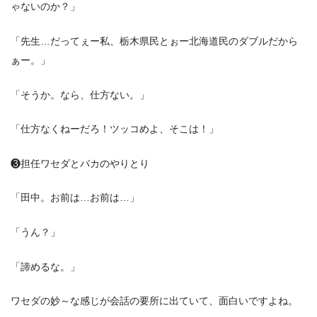
ゃないのか？」
「先生…だってぇー私、栃木県民とぉー北海道民のダブルだから
ぁー。」
「そうか。なら、仕方ない。」
「仕方なくねーだろ！ツッコめよ、そこは！」
❸担任ワセダとバカのやりとり
「田中。お前は…お前は…」
「うん？」
「諦めるな。」
ワセダの妙～な感じが会話の要所に出ていて、面白いですよね。