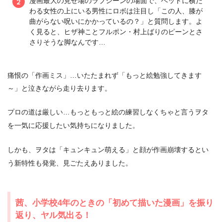
漫画最大の見せ場のラブシーンの場面で、ベッドに横た
わる女性の上にいる男性にロボは注目し「この人、膝が
曲がらない呪いにかかっているの？」と質問します。よ
く見ると、ヒザ神ことフルポン・村上ばりのピーンとさ
さりそうな脚なんです…
痛恨の「作画ミス」…いたたまれず「もっと絵勉強してきます
～」と泣きながら走り去ります。
プロの道は厳しい…もっともっと絵の練習しなくちゃと言うヲタ
を一気に応援したい気持ちになりました。
しかも、ヲタは「キュンキュン萌える」と顔が作画崩壊するとい
う新特性も発覚、見ごたえありました。
茜、小学校4年のときの「初めて描いた漫画」を振り
返り、ヤル気出る！