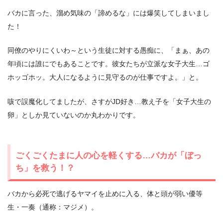
バカに言った、溜め気味の「諦めるな」には爆笑してしまいまし
た！
同僚のやりにくいわ～という生徒に対する愚痴に、「まぁ、あの
年頃には誰にでもあることです。彼女たちが立派な女子大生…ゴ
ホッゴホッ。大人になるように見守るのが仕事ですよ。」と。
咳で誤魔化してましたが、さすがJD好き…教え子を「女子大生の
卵」としか見ていないのか丸わかりです。
ごくごくたまに人の心を軽くする…バカが「ぼっ
ち」を救う！？
バカから必死で逃げるヤマイを止めに入る、体と頭が弱い優等
生・一奏（通称：マジメ）。