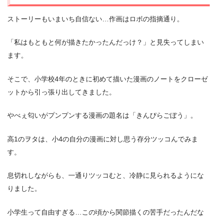
ストーリーもいまいち自信ない…作画はロボの指摘通り。
「私はもともと何が描きたかったんだっけ？」と見失ってしまい
ます。
そこで、小学校4年のときに初めて描いた漫画のノートをクローゼ
ットから引っ張り出してきました。
やべぇ匂いがプンプンする漫画の題名は「きんぴらごぼう」。
高1のヲタは、小4の自分の漫画に対し思う存分ツッコんでみま
す。
息切れしながらも、一通りツッコむと、冷静に見られるようにな
りました。
小学生って自由すぎる…この頃から関節描くの苦手だったんだな