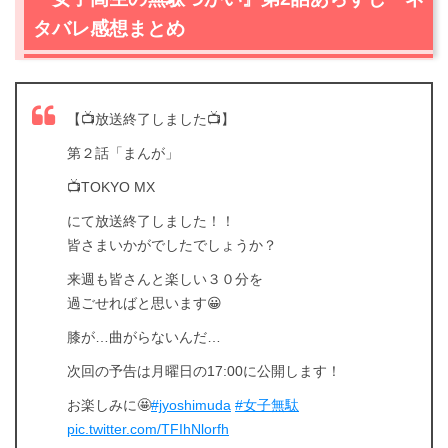
タバレ感想まとめ
【📺放送終了しました📺】
第２話「まんが」
📺TOKYO MX
にて放送終了しました！！
皆さまいかがでしたでしょうか？
来週も皆さんと楽しい３０分を
過ごせればと思います😀
膝が…曲がらないんだ…
次回の予告は月曜日の17:00に公開します！
お楽しみに🤩
#jyoshimuda
#女子無駄
pic.twitter.com/TFIhNlorfh