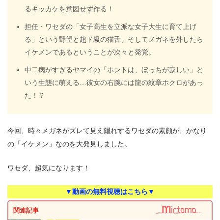
るキッカケを意図せず作る！
担任・ワセダの「女子高生を立派な女子大生に育て上げ
る」という野望と超ド級の猫舌、そしてメガネを外したら
イケメンであるということが次々と発覚。
中二病がすぎるヤマイの「ホントは、ぼっちが寂しい」と
いう生態に萌える…彼女の右腕には龍の紋章ホクロがあっ
た！？
今回、時々メガネがズレて見え隠れするワセダの素顔が、かなり
の「イケメン」なのを大発見しました。
ワセダ、超気になります！
▼動画の無料視聴はこちら▼
関連記事