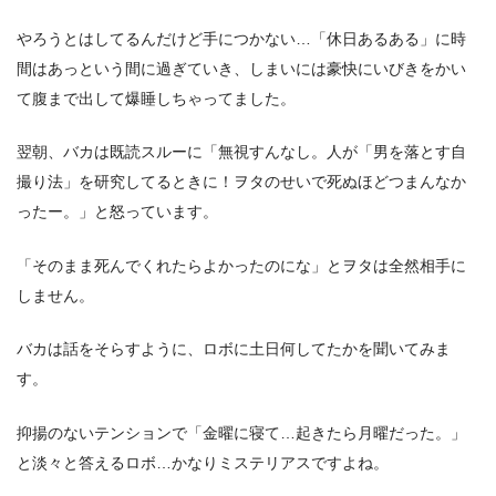
やろうとはしてるんだけど手につかない…「休日あるある」に時
間はあっという間に過ぎていき、しまいには豪快にいびきをかい
て腹まで出して爆睡しちゃってました。
翌朝、バカは既読スルーに「無視すんなし。人が「男を落とす自
撮り法」を研究してるときに！ヲタのせいで死ぬほどつまんなか
ったー。」と怒っています。
「そのまま死んでくれたらよかったのにな」とヲタは全然相手に
しません。
バカは話をそらすように、ロボに土日何してたかを聞いてみま
す。
抑揚のないテンションで「金曜に寝て…起きたら月曜だった。」
と淡々と答えるロボ…かなりミステリアスですよね。