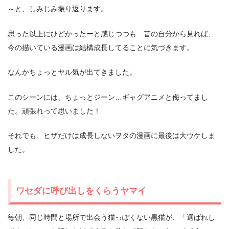
～と、しみじみ振り返ります。
思った以上にひどかったーと感じつつも…昔の自分から見れば、
今の描いている漫画は結構成長してることに気づきます。
なんかちょっとヤル気が出てきました。
このシーンには、ちょっとジーン…ギャグアニメと侮ってまし
た。頑張れって思いました！
それでも、ヒザだけは成長しないヲタの漫画に最後は大ウケしま
した。
ワセダに呼び出しをくらうヤマイ
毎朝、同じ時間と場所で出会う猫っぽくない黒猫が、「選ばれし