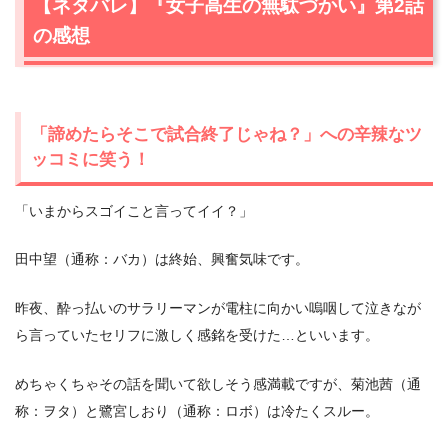
【ネタバレ】『女子高生の無駄づかい』第2話
の感想
「諦めたらそこで試合終了じゃね？」への辛辣なツ
ッコミに笑う！
「いまからスゴイこと言ってイイ？」
田中望（通称：バカ）は終始、興奮気味です。
昨夜、酔っ払いのサラリーマンが電柱に向かい嗚咽して泣きなが
ら言っていたセリフに激しく感銘を受けた…といいます。
めちゃくちゃその話を聞いて欲しそう感満載ですが、菊池茜（通
称：ヲタ）と鷺宮しおり（通称：ロボ）は冷たくスルー。