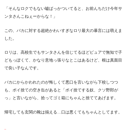
「そんなロクでもない嘘ばっかついてると、お前んちだけ今年サ
ンタさんこねぇーからな！」
この、バカに対する超絶かわいすぎなロリ最大の暴言には萌えま
した。
ロリは、高校生でもサンタさんを信じてるほどピュアで無知で子
どもっぽくて、かなり意地っ張りなとこはあるけど、根は真面目
で良い子なんです。
バカにからかわれたのが悔しくて悪口を言いながら下校しつつ
も、ポイ捨ての空き缶があると「ポイ捨てする奴、クソ野郎が
っ」と言いながら、拾ってゴミ箱にちゃんと捨ててあげます。
帰宅しても玄関の靴は揃える…口は悪くてもちゃんとしてます。