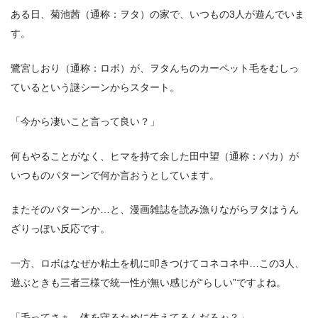
ある日、菊池茜（通称：ヲタ）の家で、いつもの3人が遊んでいま
す。
鷺宮しおり（通称：ロボ）が、ヲタんちのカーペット毛をむしっ
ているという謎シーンからスタート。
「今から凄いこと言って良い？」
何もやることがなく、ヒマを持て余した田中望（通称：バカ）が
いつものパターンで何か言おうとしています。
またそのパターンか…と、漫画雑誌を読み漁りながらヲタはうん
ざりっぽい反応です。
一方、ロボはなぜか粘土を机に叩きつけてコネコネ中…この3人、
遊ぶときも三者三様で統一性が無い感じが“らしい”ですよね。
「毛ってさぁ、体を守るために生えてるんだろぉ？」