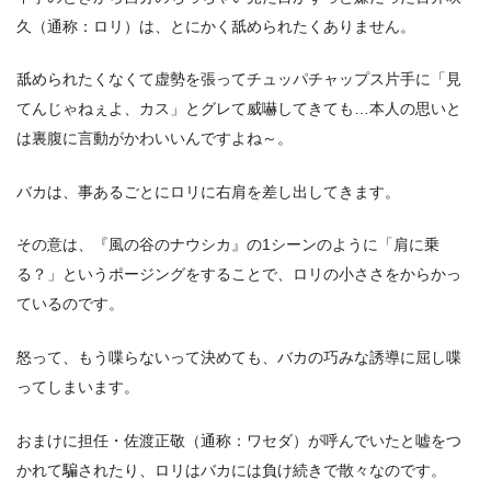
久（通称：ロリ）は、とにかく舐められたくありません。
舐められたくなくて虚勢を張ってチュッパチャップス片手に「見
てんじゃねぇよ、カス」とグレて威嚇してきても…本人の思いと
は裏腹に言動がかわいいんですよね～。
バカは、事あるごとにロリに右肩を差し出してきます。
その意は、『風の谷のナウシカ』の1シーンのように「肩に乗
る？」というポージングをすることで、ロリの小ささをからかっ
ているのです。
怒って、もう喋らないって決めても、バカの巧みな誘導に屈し喋
ってしまいます。
おまけに担任・佐渡正敬（通称：ワセダ）が呼んでいたと嘘をつ
かれて騙されたり、ロリはバカには負け続きで散々なのです。