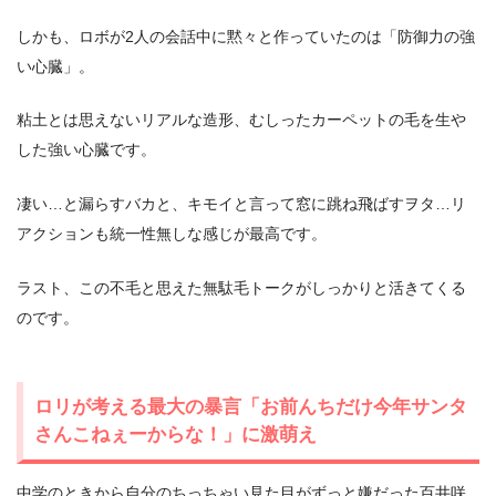
しかも、ロボが2人の会話中に黙々と作っていたのは「防御力の強
い心臓」。
粘土とは思えないリアルな造形、むしったカーペットの毛を生や
した強い心臓です。
凄い…と漏らすバカと、キモイと言って窓に跳ね飛ばすヲタ…リ
アクションも統一性無しな感じが最高です。
ラスト、この不毛と思えた無駄毛トークがしっかりと活きてくる
のです。
ロリが考える最大の暴言「お前んちだけ今年サンタ
さんこねぇーからな！」に激萌え
中学のときから自分のちっちゃい見た目がずっと嫌だった百井咲