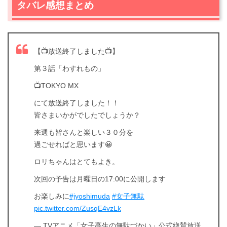
タバレ感想まとめ
【📺放送終了しました📺】
第３話「わすれもの」
📺TOKYO MX
にて放送終了しました！！
皆さまいかがでしたでしょうか？
来週も皆さんと楽しい３０分を
過ごせればと思います😀
ロリちゃんはとてもよき。
次回の予告は月曜日の17:00に公開します
お楽しみに
#jyoshimuda
#女子無駄
pic.twitter.com/ZusqE4vzLk
— TVアニメ「女子高生の無駄づかい」公式絶賛放送