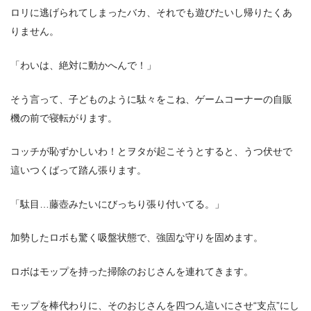
ロリに逃げられてしまったバカ、それでも遊びたいし帰りたくあ
りません。
「わいは、絶対に動かへんで！」
そう言って、子どものように駄々をこね、ゲームコーナーの自販
機の前で寝転がります。
コッチが恥ずかしいわ！とヲタが起こそうとすると、うつ伏せで
這いつくばって踏ん張ります。
「駄目…藤壺みたいにびっちり張り付いてる。」
加勢したロボも驚く吸盤状態で、強固な守りを固めます。
ロボはモップを持った掃除のおじさんを連れてきます。
モップを棒代わりに、そのおじさんを四つん這いにさせ“支点”にし