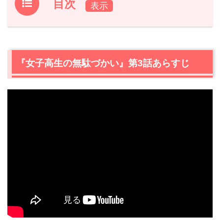
目次
1.
『女子高生の無駄づかい』第3話あらすじ
2.
【ネタバレ】『女子高生の無駄づかい』第3話の感想
2.1
スタートから演出がヤバい…すげぇカメラワークに感
『女子高生の無駄づかい』第3話あらすじ
嘆！
2.2
ロボ（鷺宮しおり）製作の“防御力の高い心臓”がカオス
すぎて笑う！
2.3
ロリが考える最大の暴言「お前んちだけ今年サンタさ
んこねぇーからな！」に激萌え
2.4
ロリ、祖母の代わりに夕飯のお遣いに行く
2.5
バカ、まだ遊びたいと駄々をこね藤壺みたいに張り付
く
2.6
お肉買えなかった…大失敗の“ロリのお遣い”の結末
2.7
ロリの体操服のわすれもの、おばあちゃんが届けにや
ってきた！
3.
『女子高生の無駄づかい』第3話あらすじ・ネタバレ感