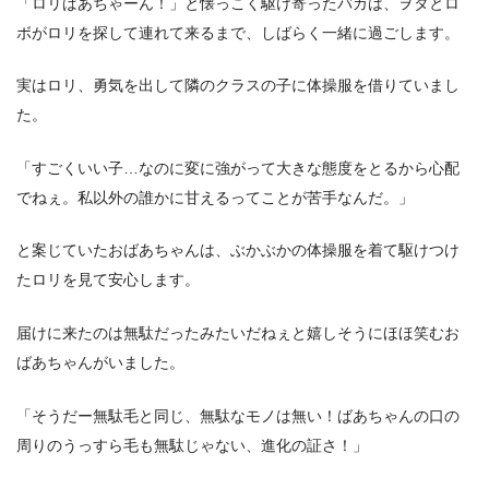
「ロリばあちゃーん！」と懐っこく駆け寄ったバカは、ヲタとロ
ボがロリを探して連れて来るまで、しばらく一緒に過ごします。
実はロリ、勇気を出して隣のクラスの子に体操服を借りていまし
た。
「すごくいい子…なのに変に強がって大きな態度をとるから心配
でねぇ。私以外の誰かに甘えるってことが苦手なんだ。」
と案じていたおばあちゃんは、ぶかぶかの体操服を着て駆けつけ
たロリを見て安心します。
届けに来たのは無駄だったみたいだねぇと嬉しそうにほほ笑むお
ばあちゃんがいました。
「そうだー無駄毛と同じ、無駄なモノは無い！ばあちゃんの口の
周りのうっすら毛も無駄じゃない、進化の証さ！」