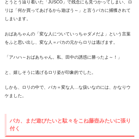
とうとう辿り着いた「JUSCO」で残念にも見つかってしまい、ロ
リは「何か買ってあげるから遊ぼう～」と言うバカに捕獲されて
しまいます。
おばあちゃんの「変な人についていっちゃダメだよ」という言葉
をふと思い出し、変な人＝バカの元からロリは逃げます。
「アハハ～おばあちゃん。私、田中の誘惑に勝ったよ～！」
と、嬉しそうに逃げるロリ姿が印象的でした。
しかも、ロリの中で、バカ＝変な人…な扱いなのには、かなりウ
ケました。
バカ、まだ遊びたいと駄々をこね藤壺みたいに張り
付く