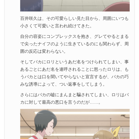
百井咲久は、その可愛らしい見た目から、周囲にいつも
小さくて可愛いと言われ続けてきた。
自分の容姿にコンプレックスを抱き、グレてやるとまる
で尖ったナイフのように生きているのにも関わらず、周
囲の反応は変わらない。
そしてバカにロリというあだ名をつけられてしまい、事
あるごとにあだ名を連呼されることに怒ったロリは、も
うバカとは口を聞いてやらないと宣言するが、バカの巧
みな誘導によって、つい返事をしてしまう。
さらにはバカの嘘にまんまと騙されてしまい、ロリはバ
カに対して最高の悪口を言うのだが……。