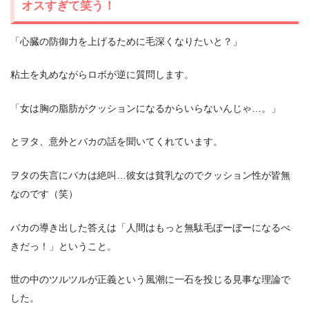
オスすぎて笑う！
「心臓の防御力を上げるために毛深くなりたいと？」
粘土を丸めながらロボが逆に質問します。
「女は胸の脂肪がクッションになるからいらないんじゃ…。」
とヲタ、意外とバカの話を聞いてくれています。
ヲタの失言にバカは絶叫…彼女は貧乳なのでクッション性が皆無
なのです（笑）
バカの導き出した答えは「人間はもっと無駄毛ぼーぼーになるべ
きだっ！」ということ。
世の中のツルツルが正義という風潮に一石を投じる見事な理論で
した。