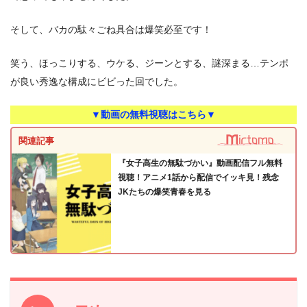
そして、バカの駄々ごね具合は爆笑必至です！
笑う、ほっこりする、ウケる、ジーンとする、謎深まる…テンポ
が良い秀逸な構成にビビった回でした。
▼動画の無料視聴はこちら▼
関連記事
『女子高生の無駄づかい』動画配信フル無料
視聴！アニメ1話から配信でイッキ見！残念
JKたちの爆笑青春を見る