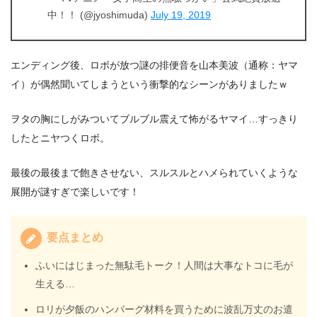
中！！ (@jyoshimuda)
July 19, 2019
エンディング後、ロボが放つ謎の排便音を山本美波（通称：ヤマ
イ）が偶然聞いてしまうという衝撃的なシーンがありましたｗ
ヲタの胸にしがみついてブルブル震えて怖がるヤマイ…すっきり
したとニヤつくロボ。
最後の最後まで飽きさせない、スルスルとハメられていくような
展開が謎すぎで楽しいです！
要点まとめ
ふいにはじまった無駄毛トーク！人間は大事なトコに毛が
生える…
ロリが夕飯のハンバーグ材料を買うために波乱万丈のお遣