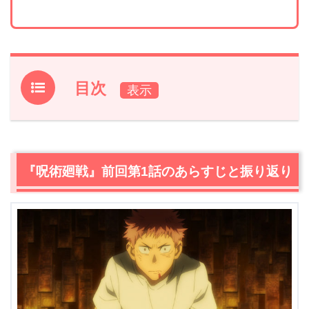
目次
1.
『呪術廻戦』前回第1話のあらすじと振り返り
2.
【ネタバレ】『呪術廻戦』第2話あらすじ・感想
2.1
呪術界最強の男・五条悟登場！
『呪術廻戦』前回第1話のあらすじと振り返り
2.2
選択肢
2.3
やっかいな呪い
2.4
呪いの王
2.5
問答
2.6
こたえ
2.7
3人目
2.8
エンディング