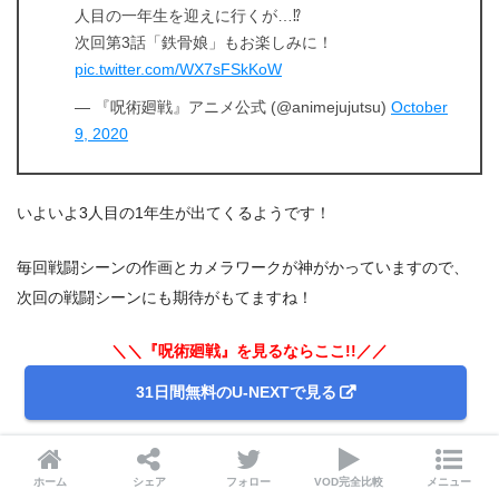
人目の一年生を迎えに行くが…⁉
次回第3話「鉄骨娘」もお楽しみに！
pic.twitter.com/WX7sFSkKoW
— 『呪術廻戦』アニメ公式 (@animejujutsu)
October
9, 2020
いよいよ3人目の1年生が出てくるようです！
毎回戦闘シーンの作画とカメラワークが神がかっていますので、
次回の戦闘シーンにも期待がもてますね！
＼＼『呪術廻戦』を見るならここ!!／／
31日間無料のU-NEXTで見る
関連記事
ホーム
シェア
フォロー
VOD完全比較
メニュー