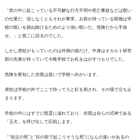
「世の中に起こっている不可解な行方不明や死亡事故などは呪い
の仕業だ、信じなくともそれが事実。お前が持っている呪物は学
校の呪いを跳ね除けるためのより強い呪いだ。危険だから手放
せ。」と悠二に語るのでした。
しかし虎杖がもっていたのは外側の箱だけ、中身はオカルト研究
部の先輩が持っていて今晩学校でお札をはがすつもりでした。
危険を察知した伏黒は急いで学校へ向かいます。
虎杖は学校の外でここで待ってろと釘を刺され、その場で立ち止
まります。
学校の中にはすでに呪霊に溢れており、伏黒は自らの式神である
「玉犬」を呼び出して応戦します。
「“祖父の死”と“目の前で起こりそうな死”になんの違いがあるの