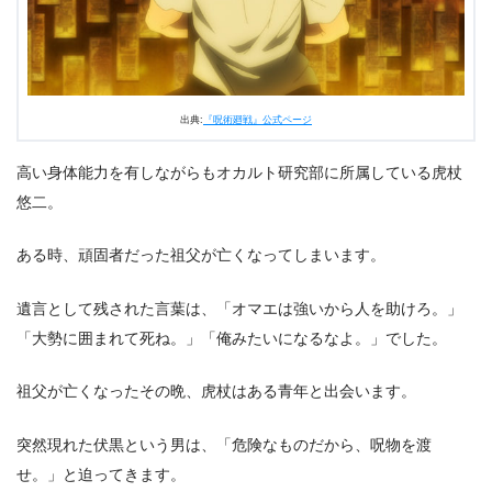
3.
呪術廻戦第2話ネタバレ・感想まとめ
出典:
『呪術廻戦』公式ページ
高い身体能力を有しながらもオカルト研究部に所属している虎杖
悠二。
ある時、頑固者だった祖父が亡くなってしまいます。
遺言として残された言葉は、「オマエは強いから人を助けろ。」
「大勢に囲まれて死ね。」「俺みたいになるなよ。」でした。
祖父が亡くなったその晩、虎杖はある青年と出会います。
突然現れた伏黒という男は、「危険なものだから、呪物を渡
せ。」と迫ってきます。