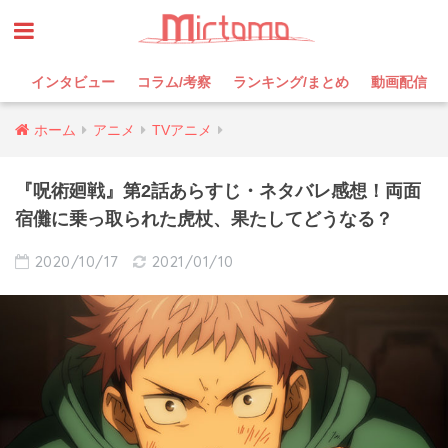
インタビュー
コラム/考察
ランキング/まとめ
動画配信
ホーム
アニメ
TVアニメ
『呪術廻戦』第2話あらすじ・ネタバレ感想！両面
宿儺に乗っ取られた虎杖、果たしてどうなる？
2020/10/17
2021/01/10