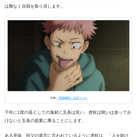
は難なく自我を取り戻します。
出典:
『呪術廻戦』公式ページ
千年に1度の器としての逸材に五条は笑い、虎杖は呪いは放ってお
けないと五条の提案に乗ることにします。
ある意味、祖父の遺言に言われているように虎杖は、「人を助け