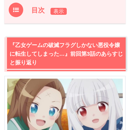
目次
1.
『乙女ゲームの破滅フラグしかない悪役令嬢に転生して
しまった…』前回第3話のあらすじと振り返り
2.
【ネタバレ】『乙女ゲームの破滅フラグしかない悪役令
『乙女ゲームの破滅フラグしかない悪役令嬢
嬢に転生してしまった…』第4話あらすじ・感想
に転生してしまった…』前回第3話のあらすじ
2.1
魔法学校入学
と振り返り
2.2
出会いイベント発生
2.3
キースのフラグ
2.4
魔力について
2.5
生徒会
2.6
イベント横取り
3.
『乙女ゲームの破滅フラグしかない悪役令嬢に転生して
しまった…』第4話まとめ