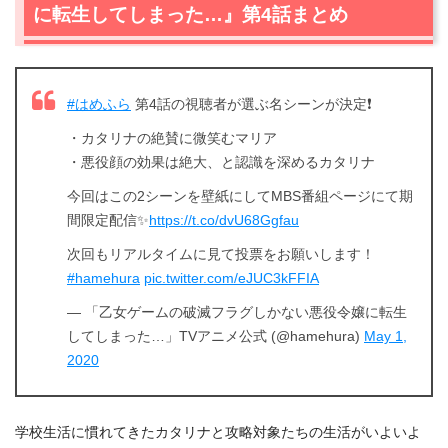
に転生してしまった…』第4話まとめ
#はめふら
第4話の視聴者が選ぶ名シーンが決定❗
・カタリナの絶賛に微笑むマリア
・悪役顔の効果は絶大、と認識を深めるカタリナ
今回はこの2シーンを壁紙にしてMBS番組ページにて期
間限定配信✨
https://t.co/dvU68Ggfau
次回もリアルタイムに見て投票をお願いします！
#hamehura
pic.twitter.com/eJUC3kFFIA
— 「乙女ゲームの破滅フラグしかない悪役令嬢に転生
してしまった…」TVアニメ公式 (@hamehura)
May 1,
2020
学校生活に慣れてきたカタリナと攻略対象たちの生活がいよいよ