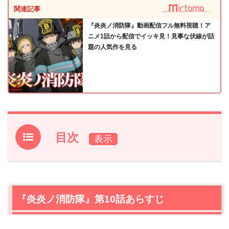
関連記事
『炎炎ノ消防隊』動画配信フル無料視聴！ア
ニメ1話から配信でイッキ見！見事な伏線が話
題の人気作を見る
目次
1.
『炎炎ノ消防隊』第10話あらすじ
2.
【ネタバレ】『炎炎ノ消防隊』第10話の感想
2.1
緊急大隊長会議を開くため、大隊長招集
『炎炎ノ消防隊』第10話あらすじ
2.2
アドラバーストとは。森羅の弟はどこにいるのか
2.3
第8の隊員は今や、信頼できる「家族」ではないでしょ