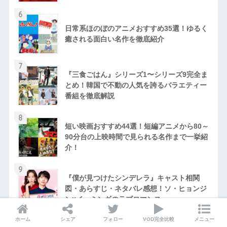
6
日常系ほのぼのアニメおすすめ35選！ゆるく
癒される面白い名作を徹底紹介
7
『三食ごはん』シリーズ1〜シリーズ9完全ま
とめ！韓国で不動の人気を誇るバラエティー
番組を徹底解説
8
短い映画おすすめ44選！短編アニメから80～
90分台の上映時間で見られる名作まで一挙紹
介！
9
『僕が見つけたシンデレラ』キャスト相関
図・あらすじ・ネタバレ感想！ソ・ヒョンジ
ン×イ・ミンギのラブロマンス
10
ホーム
シェア
フォロー
VOD完全比較
メニュー