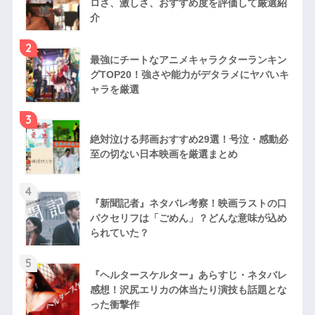
ロさ、激しさ、おすすめ度を評価して厳選紹
介
2
最強にチートなアニメキャラクターランキン
グTOP20！強さや能力がデタラメにヤバいキ
ャラを厳選
3
絶対泣ける邦画おすすめ29選！号泣・感動必
至の切ない日本映画を厳選まとめ
4
『新聞記者』ネタバレ考察！映画ラストの口
パクセリフは「ごめん」？どんな意味が込め
られていた？
5
『ヘルタースケルター』あらすじ・ネタバレ
感想！沢尻エリカの体当たり演技も話題とな
った衝撃作