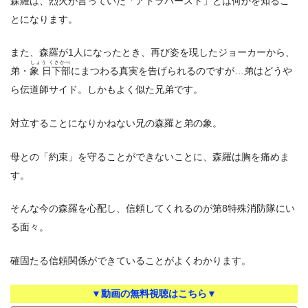
森羅は、烈火が言っていた「アドラバースト」とは何かを知るこ
とになります。
また、森羅が1人になったとき、再び姿を現したジョーカーから、
しょう くさかべ
弟・
象 日下部
にまつわる真実を告げられるのですが…弟はどうや
ら伝道師サイド。しかもよく似た兄弟です。
対立することになりかねない兄の森羅と弟の象。
母との「約束」を守ることができないことに、森羅は胸を痛めま
す。
そんな今の森羅を心配し、信頼してくれるのが第8特殊消防隊にい
る面々。
確固たる信頼関係ができていることがよくわかります。
▼動画の無料視聴はこちら▼