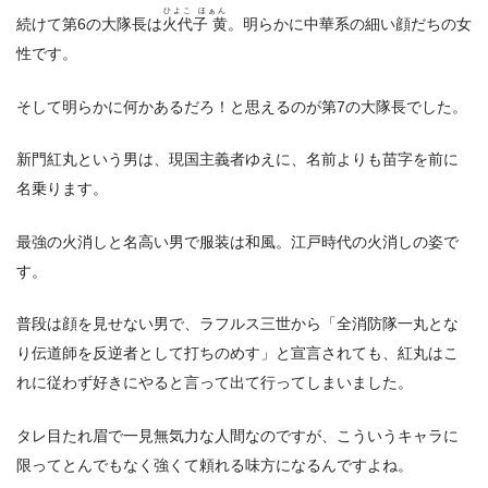
ひよこ ほぁん
続けて第6の大隊長は
火代子 黄
。明らかに中華系の細い顔だちの女
性です。
そして明らかに何かあるだろ！と思えるのが第7の大隊長でした。
新門紅丸という男は、現国主義者ゆえに、名前よりも苗字を前に
名乗ります。
最強の火消しと名高い男で服装は和風。江戸時代の火消しの姿で
す。
普段は顔を見せない男で、ラフルス三世から「全消防隊一丸とな
り伝道師を反逆者として打ちのめす」と宣言されても、紅丸はこ
れに従わず好きにやると言って出て行ってしまいました。
タレ目たれ眉で一見無気力な人間なのですが、こういうキャラに
限ってとんでもなく強くて頼れる味方になるんですよね。