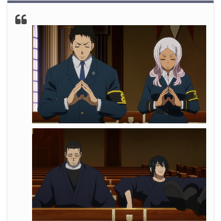
うか
3.
『炎炎ノ消防隊』第10話まとめ