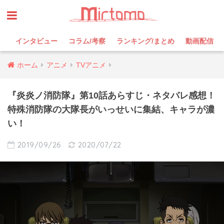
インタビュー
コラム/考察
ランキング/まとめ
動画配信
ホーム
アニメ
TVアニメ
『炎炎ノ消防隊』第10話あらすじ・ネタバレ感想！
特殊消防隊の大隊長がいっせいに集結、キャラが濃
い！
2019/09/26
2020/07/22