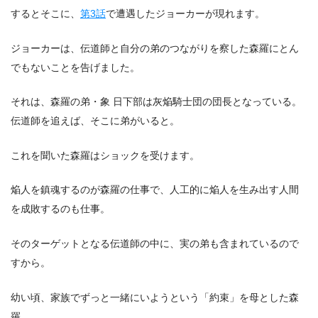
するとそこに、
第3話
で遭遇したジョーカーが現れます。
ジョーカーは、伝道師と自分の弟のつながりを察した森羅にとん
でもないことを告げました。
それは、森羅の弟・象 日下部は灰焔騎士団の団長となっている。
伝道師を追えば、そこに弟がいると。
これを聞いた森羅はショックを受けます。
焔人を鎮魂するのが森羅の仕事で、人工的に焔人を生み出す人間
を成敗するのも仕事。
そのターゲットとなる伝道師の中に、実の弟も含まれているので
すから。
幼い頃、家族でずっと一緒にいようという「約束」を母とした森
羅。