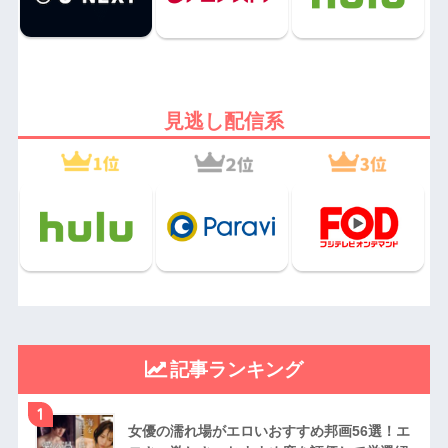
見逃し配信系
記事ランキング
1
女優の濡れ場がエロいおすすめ邦画56選！エ