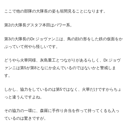
ここで他の部隊の大隊長の姿も垣間見ることになります。
第2の大隊長グスタフ本田はパワー系。
第3の大隊長のDr.ジョヴァンニは、鳥の顔の形をした鉄の仮面をか
ぶっていて何やら怪しいです。
どうやら火華同様、灰島重工とつながりがあるらしく、Dr.ジョヴ
ァンニは第5が第8となにか企んでいるのではないかと警戒しま
す。
しかし、協力をしているのは第5ではなく、火華だけですからちょ
っと違うんですよね。
その協力の一環に、森羅に手作り弁当を作って持ってくるも入っ
ているのは驚きですが。