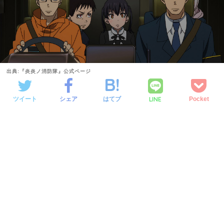
出典:『炎炎ノ消防隊』公式ページ
LINE
ツイート
シェア
はてブ
Pocket