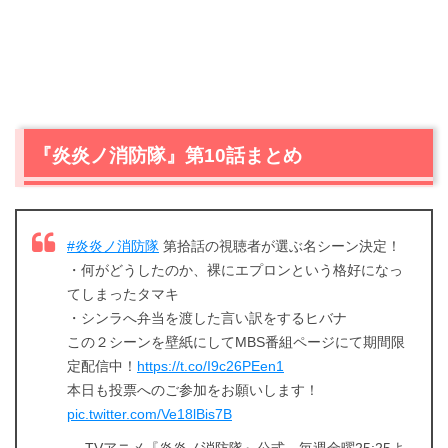
『炎炎ノ消防隊』第10話まとめ
#炎炎ノ消防隊
第拾話の視聴者が選ぶ名シーン決定！
・何がどうしたのか、裸にエプロンという格好になっ
てしまったタマキ
・シンラへ弁当を渡した言い訳をするヒバナ
この２シーンを壁紙にしてMBS番組ページにて期間限
定配信中！
https://t.co/I9c26PEen1
本日も投票へのご参加をお願いします！
pic.twitter.com/Ve18lBis7B
— TVアニメ『炎炎ノ消防隊』公式 毎週金曜25:25よ