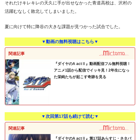
それだけキレキレの天久に手が出せなかった青道高校は、沢村の
活躍むなしく敗北してしまいました。
夏に向けて特に降谷の大きな課題が見つかった試合でした。
▼動画の無料視聴はこちら▼
関連記事
『ダイヤのA actⅡ』動画配信フル無料視聴！
アニメ1話から配信でイッキ見！2年生になっ
た栄純たちが起こす奇跡を見る
▼次回第17話も続けて読む▼
関連記事
『ダイヤのA actⅡ』第17話あらすじ・ネタバ