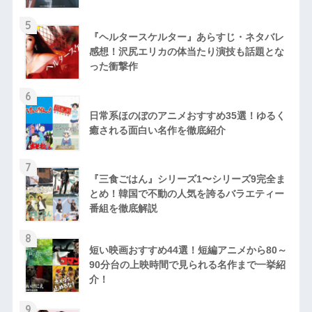
5
『ヘルタースケルター』あらすじ・ネタバレ
感想！沢尻エリカの体当たり演技も話題とな
った衝撃作
6
日常系ほのぼのアニメおすすめ35選！ゆるく
癒される面白い名作を徹底紹介
7
『三食ごはん』シリーズ1〜シリーズ9完全ま
とめ！韓国で不動の人気を誇るバラエティー
番組を徹底解説
8
短い映画おすすめ44選！短編アニメから80～
90分台の上映時間で見られる名作まで一挙紹
介！
9