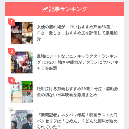
記事ランキング
1
女優の濡れ場がエロいおすすめ邦画56選！エ
ロさ、激しさ、おすすめ度を評価して厳選紹
介
2
最強にチートなアニメキャラクターランキン
グTOP20！強さや能力がデタラメにヤバいキ
ャラを厳選
3
絶対泣ける邦画おすすめ29選！号泣・感動必
至の切ない日本映画を厳選まとめ
4
『新聞記者』ネタバレ考察！映画ラストの口
パクセリフは「ごめん」？どんな意味が込め
られていた？