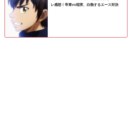
レ感想！帝東vs稲実、白熱するエース対決