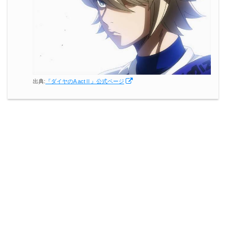
出典:
『ダイヤのA actⅡ』公式ページ