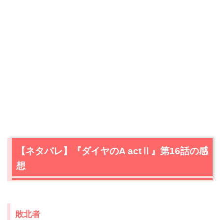
【ネタバレ】『ダイヤのA actⅡ』第16話の感
想
敗北者