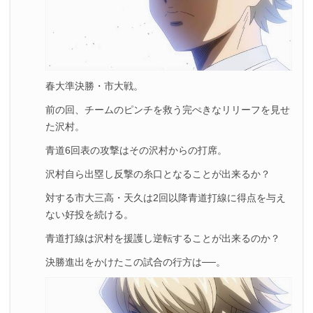
春大準決勝・市大戦。
前の回、チームのピンチを救う完ぺきなリリーフを見せ
た沢村。
青道6回表の攻撃はその沢村からの打席。
沢村自ら出塁し反撃の糸口となることが出来るか？
対する市大三高・天久は2回以降青道打線に得点を与え
ない好投を続ける。
青道打線は沢村を援護し逆転することが出来るのか？
決勝進出をかけたこの試合の行方は──。