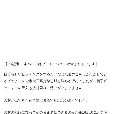
【PR記事 本ページはプロモーションが含まれています】
自分らしいピッチングをするだけだと気迫のこもった打たせてと
るピッチングで市大三高打線を封じ込める沢村でしたが、相手ピ
ッチャーの天久も沢村同様に勢いが止まりません。
沢村が出てきた後半戦はまるで別試合のようでした。
沢村の活躍に乗ってそのまま逆転できるのかが第16話の見どころ