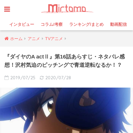
インタビュー
コラム/考察
ランキング/まとめ
動画配信
ホーム
アニメ
TVアニメ
『ダイヤのA actⅡ』第16話あらすじ・ネタバレ感
想！沢村気迫のピッチングで青道逆転なるか！？
2019/07/25
2020/07/28