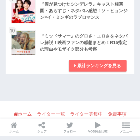
『僕が見つけたシンデレラ』キャスト相関
図・あらすじ・ネタバレ感想！ソ・ヒョンジ
ン×イ・ミンギのラブロマンス
10
『ミッドサマー』のグロさ・エロさをネタバ
レ解説！映画ファンの感想まとめ！R15指定
の理由やモザイク部分も考察
累計ランキングを見る
ホーム
ライター一覧
ライター募集中
免責事項
利用規約
パブリシティ・宣伝・取材の問い合わせ
ホーム
シェア
フォロー
VOD完全比較
メニュー
プライバシーポリシー