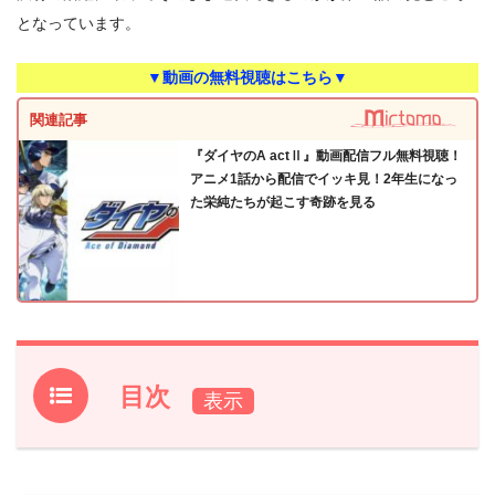
となっています。
▼動画の無料視聴はこちら▼
関連記事
『ダイヤのA actⅡ』動画配信フル無料視聴！
アニメ1話から配信でイッキ見！2年生になっ
た栄純たちが起こす奇跡を見る
目次
1.
『ダイヤのA actⅡ』第16話あらすじ
2.
【ネタバレ】『ダイヤのA actⅡ』第16話の感想