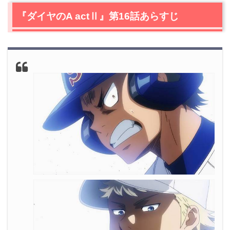
2.1
敗北者
『ダイヤのA actⅡ』第16話あらすじ
2.2
第二試合開始
3.
『ダイヤのA actⅡ』第16話で判明したこと
3.1
消える球
4.
『ダイヤのA actⅡ』今後の考察
4.1
成宮の仕上がり具合は！？
5.
『ダイヤのA actⅡ』第16話あらすじ・ネタバレ感想ま
とめ