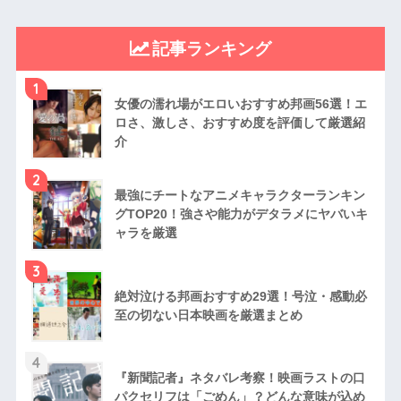
記事ランキング
1
女優の濡れ場がエロいおすすめ邦画56選！エ
ロさ、激しさ、おすすめ度を評価して厳選紹
介
2
最強にチートなアニメキャラクターランキン
グTOP20！強さや能力がデタラメにヤバいキ
ャラを厳選
3
絶対泣ける邦画おすすめ29選！号泣・感動必
至の切ない日本映画を厳選まとめ
4
『新聞記者』ネタバレ考察！映画ラストの口
パクセリフは「ごめん」？どんな意味が込め