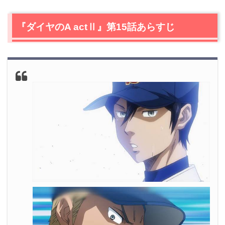
2.
【ネタバレ】『ダイヤのA actⅡ』第15話の感想
2.1
崩れるエース降谷
『ダイヤのA actⅡ』第15話あらすじ
2.2
沢村の気迫
3.
『ダイヤのA actⅡ』第15話で判明したこと
3.1
絶好調の沢村
4.
『ダイヤのA actⅡ』今後の考察
4.1
降谷の復活はいつになる？
5.
『ダイヤのA actⅡ』第15話あらすじ・ネタバレ感想ま
とめ