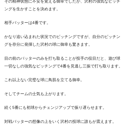
その精神状態に不安を覚える御幸でしたが、沢村の強気なピッチ
ングを生かすことを決めます。
相手バッターは4番です。
かなり追い込まれた状況でのピッチングですが、自分のピッチン
グを存分に発揮した沢村の球に御幸も驚きます。
目の前のバッターのみを打ち取ることが投手の役目だと、遊び球
一切なしの強気なピッチングで4番を見逃し三振で打ち取ります。
これ以上ない完璧な球に鳥肌を立てる御幸。
そしてチームの士気も上がります。
続く5番にも初球からチェンジアップで振り遅らせます。
対戦バッターの想像の上をいく沢村の投球に誰もが震えます。