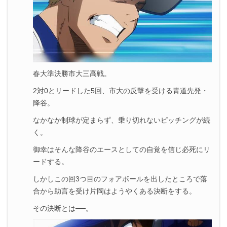
春大準決勝市大三高戦。
2対0とリードした5回、市大の反撃を受ける青道先発・
降谷。
なかなか制球が定まらず、乗り切れないピッチングが続
く。
御幸はそんな降谷のエースとしての自覚を信じ必死にリ
ードする。
しかしこの回3つ目のフォアボールを出したところで落
合から助言を受け片岡はようやくある決断をする。
その決断とは──。