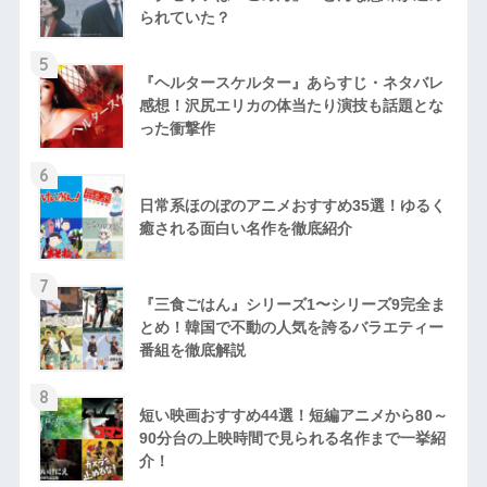
られていた？
5
『ヘルタースケルター』あらすじ・ネタバレ
感想！沢尻エリカの体当たり演技も話題とな
った衝撃作
6
日常系ほのぼのアニメおすすめ35選！ゆるく
癒される面白い名作を徹底紹介
7
『三食ごはん』シリーズ1〜シリーズ9完全ま
とめ！韓国で不動の人気を誇るバラエティー
番組を徹底解説
8
短い映画おすすめ44選！短編アニメから80～
90分台の上映時間で見られる名作まで一挙紹
介！