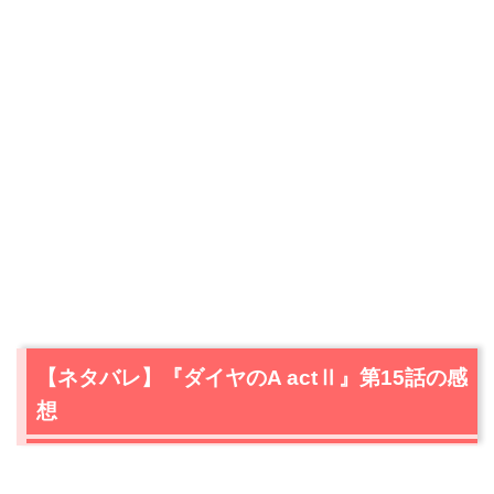
【ネタバレ】『ダイヤのA actⅡ』第15話の感
想