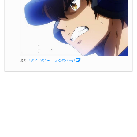
出典:
『ダイヤのA actⅡ』公式ページ