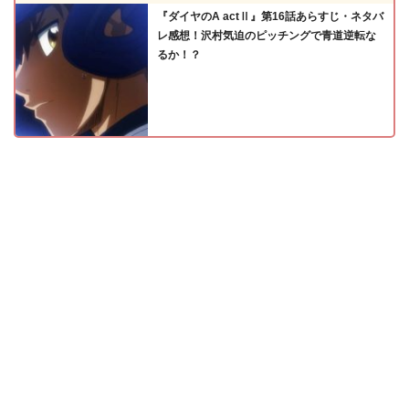
『ダイヤのA actⅡ』第16話あらすじ・ネタバ
レ感想！沢村気迫のピッチングで青道逆転な
るか！？