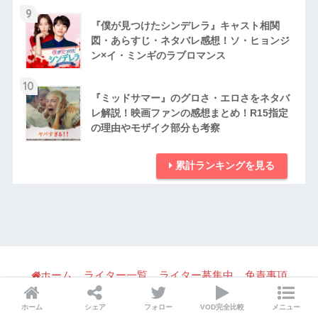
9
『僕が見つけたシンデレラ』キャスト相関
図・あらすじ・ネタバレ感想！ソ・ヒョンジ
ン×イ・ミンギのラブロマンス
10
『ミッドサマー』のグロさ・エロさをネタバ
レ解説！映画ファンの感想まとめ！R15指定
の理由やモザイク部分も考察
累計ランキングを見る
ホーム
ライター一覧
ライター募集中
免責事項
利用規約
パブリシティ・宣伝・取材の問い合わせ
ホーム
シェア
フォロー
VOD完全比較
メニュー