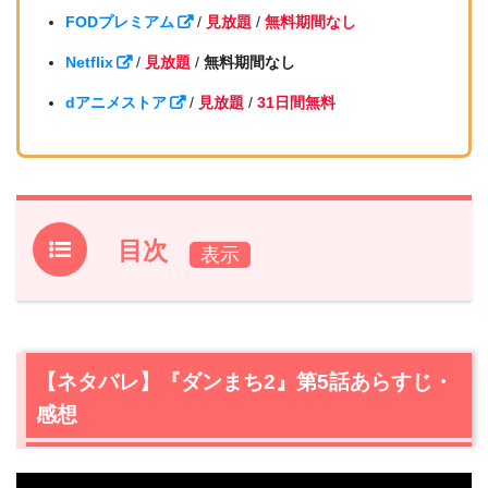
FODプレミアム
/
見放題
/
無料期間なし
Netflix
/
見放題
/
無料期間なし
dアニメストア
/
見放題
/
31日間無料
目次
1.
【ネタバレ】『ダンまち2』第5話あらすじ・感想
1.1
アポロン・ファミリアから奪い去った屋敷を改造！
1.2
衝撃の事実！ヘスティア・ファミリアに数え切れない入
【ネタバレ】『ダンまち2』第5話あらすじ・
団希望者が！
感想
1.3
はかない夢…ヘスティアが隠していた衝撃の事実
1.4
風呂場で語り合うみんな。