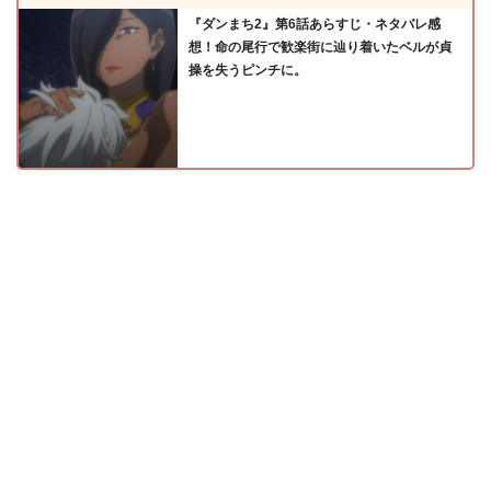
『ダンまち2』第6話あらすじ・ネタバレ感
想！命の尾行で歓楽街に辿り着いたベルが貞
操を失うピンチに。