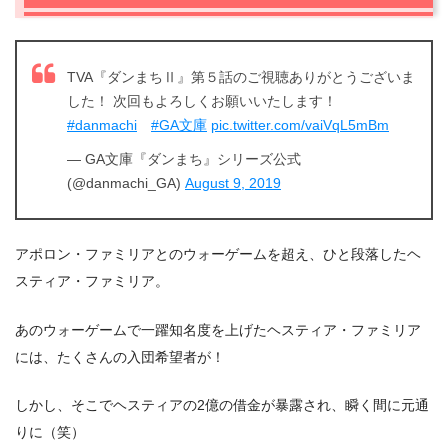
TVA『ダンまちⅡ』第５話のご視聴ありがとうございま
した！ 次回もよろしくお願いいたします！
#danmachi
#GA文庫
pic.twitter.com/vaiVqL5mBm
— GA文庫『ダンまち』シリーズ公式
(@danmachi_GA)
August 9, 2019
アポロン・ファミリアとのウォーゲームを超え、ひと段落したヘ
スティア・ファミリア。
あのウォーゲームで一躍知名度を上げたヘスティア・ファミリア
には、たくさんの入団希望者が！
しかし、そこでヘスティアの2億の借金が暴露され、瞬く間に元通
りに（笑）