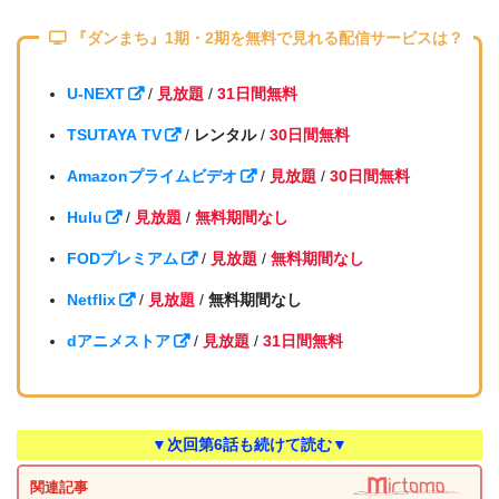
『ダンまち』1期・2期を無料で見れる配信サービスは？
U-NEXT
/
見放題
/
31日間無料
TSUTAYA TV
/
レンタル
/
30日間無料
Amazonプライムビデオ
/
見放題
/
30日間無料
Hulu
/
見放題
/
無料期間なし
FODプレミアム
/
見放題
/
無料期間なし
Netflix
/
見放題
/
無料期間なし
dアニメストア
/
見放題
/
31日間無料
▼次回第6話も続けて読む▼
関連記事