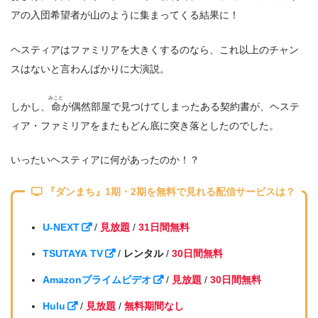
アの入団希望者が山のように集まってくる結果に！
ヘスティアはファミリアを大きくするのなら、これ以上のチャン
スはないと言わんばかりに大演説。
みこと
しかし、
命
が偶然部屋で見つけてしまったある契約書が、ヘステ
ィア・ファミリアをまたもどん底に突き落としたのでした。
いったいヘスティアに何があったのか！？
『ダンまち』1期・2期を無料で見れる配信サービスは？
U-NEXT
/
見放題
/
31日間無料
TSUTAYA TV
/
レンタル
/
30日間無料
Amazonプライムビデオ
/
見放題
/
30日間無料
Hulu
/
見放題
/
無料期間なし