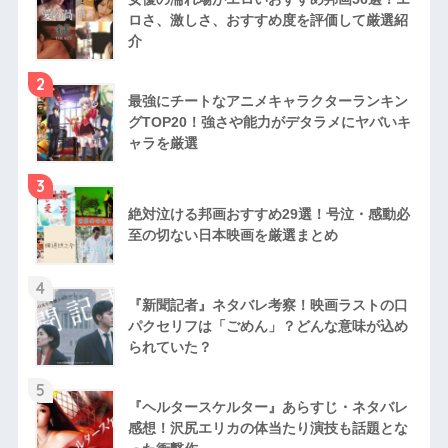
ロさ、激しさ、おすすめ度を評価して厳選紹
介
2
最強にチートなアニメキャラクターランキン
グTOP20！強さや能力がデタラメにヤバいキ
ャラを厳選
3
絶対泣ける邦画おすすめ29選！号泣・感動必
至の切ない日本映画を厳選まとめ
4
『新聞記者』ネタバレ考察！映画ラストの口
パクセリフは「ごめん」？どんな意味が込め
られていた？
5
『ヘルタースケルター』あらすじ・ネタバレ
感想！沢尻エリカの体当たり演技も話題とな