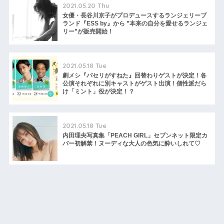
2021.05.20 Thu
女優・長谷川京子がプロデュースするランジェリーブ
ランド『ESS by』から ”本来の自分を愛せるランジェ
リー”が販売開始！
2021.05.18 Tue
劇メシ『パセリがすねた』回替わりゲストが決定！各
公演それぞれに別キャストがゲスト出演！個性派だら
け「ミント」役が決定！？
2021.05.18 Tue
内田理央写真集「PEACH GIRL」セブンネット限定カ
バー初解禁！ヌーディな大人の色気に酔いしれて♡