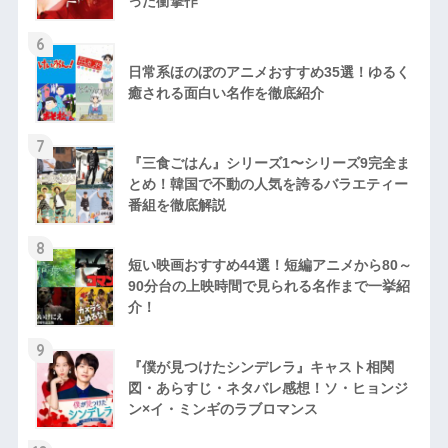
った衝撃作
6
日常系ほのぼのアニメおすすめ35選！ゆるく
癒される面白い名作を徹底紹介
7
『三食ごはん』シリーズ1〜シリーズ9完全ま
とめ！韓国で不動の人気を誇るバラエティー
番組を徹底解説
8
短い映画おすすめ44選！短編アニメから80～
90分台の上映時間で見られる名作まで一挙紹
介！
9
『僕が見つけたシンデレラ』キャスト相関
図・あらすじ・ネタバレ感想！ソ・ヒョンジ
ン×イ・ミンギのラブロマンス