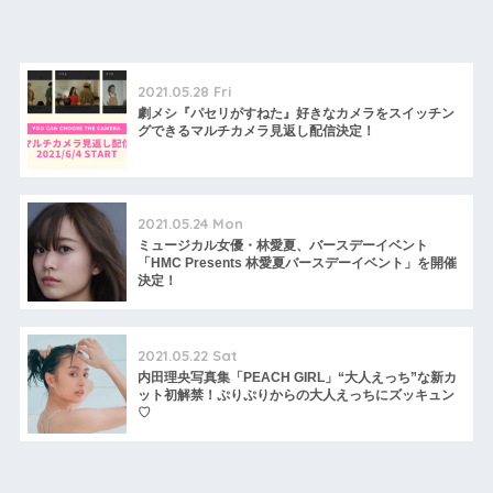
2021.05.28 Fri
劇メシ『パセリがすねた』好きなカメラをスイッチン
グできるマルチカメラ見返し配信決定！
2021.05.24 Mon
ミュージカル女優・林愛夏、バースデーイベント
「HMC Presents 林愛夏バースデーイベント」を開催
決定！
2021.05.22 Sat
内田理央写真集「PEACH GIRL」“大人えっち”な新カ
ット初解禁！ぷりぷりからの大人えっちにズッキュン
♡