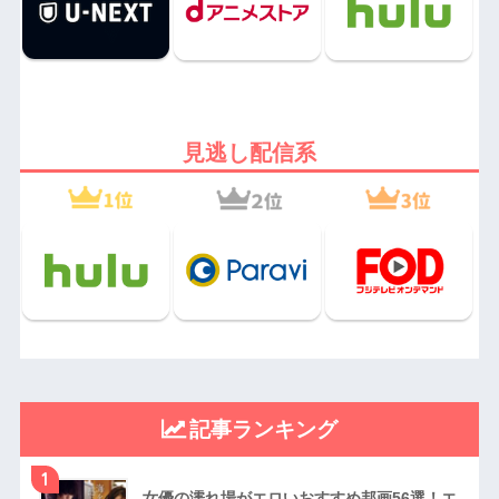
見逃し配信系
記事ランキング
1
女優の濡れ場がエロいおすすめ邦画56選！エ