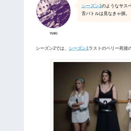
シーズン1
のようなサス
舌バトルは見なきゃ損。
YUKI
シーズン2では、
シーズン1
ラストのペリー死後