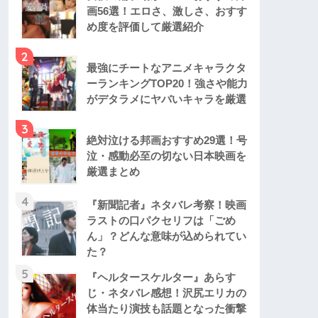
画56選！エロさ、激しさ、おすす
め度を評価して厳選紹介
2
最強にチートなアニメキャラクタ
ーランキングTOP20！強さや能力
がデタラメにヤバいキャラを厳選
3
絶対泣ける邦画おすすめ29選！号
泣・感動必至の切ない日本映画を
厳選まとめ
4
『新聞記者』ネタバレ考察！映画
ラストの口パクセリフは「ごめ
ん」？どんな意味が込められてい
た？
5
『ヘルタースケルター』あらす
じ・ネタバレ感想！沢尻エリカの
体当たり演技も話題となった衝撃