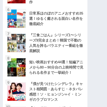
作
6
日常系ほのぼのアニメおすすめ35
選！ゆるく癒される面白い名作を
徹底紹介
7
『三食ごはん』シリーズ1〜シリ
ーズ9完全まとめ！韓国で不動の
人気を誇るバラエティー番組を徹
底解説
8
短い映画おすすめ44選！短編アニ
メから80～90分台の上映時間で見
られる名作まで一挙紹介！
9
『僕が見つけたシンデレラ』キャ
スト相関図・あらすじ・ネタバレ
感想！ソ・ヒョンジン×イ・ミン
ギのラブロマンス
10