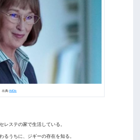
出典:
IMDb
セレステの家で生活している。
わるうちに、ジギーの存在を知る。