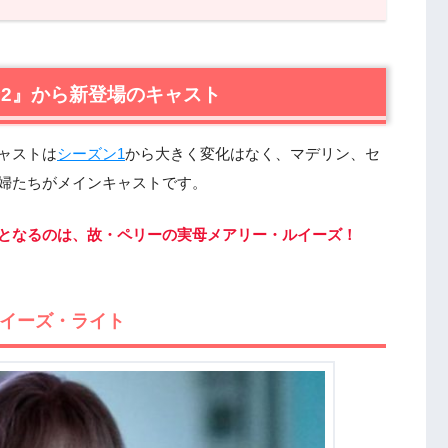
』から新登場のキャスト
ルイーズ・ライト
ン2』から新登場のキャスト
 シーズン2』あらすじ・感想
新学期から始まるシーズン2
ャストは
シーズン1
から大きく変化はなく、マデリン、セ
。事態は泥沼の双子争奪戦へ…！
婦たちがメインキャストです。
ーズの過去の闇
』まとめ
ンとなるのは、故・ペリーの実母メアリー・ルイーズ！
ルイーズ・ライト