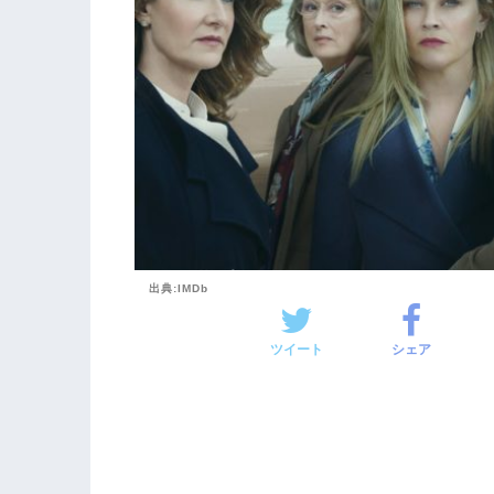
出典:IMDb
ツイート
シェア