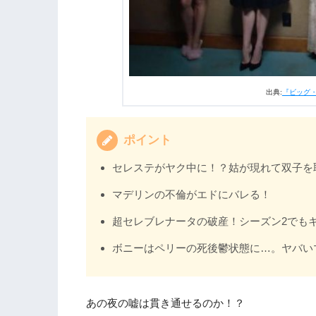
出典:
『ビッグ・
ポイント
セレステがヤク中に！？姑が現れて双子を
マデリンの不倫がエドにバレる！
超セレブレナータの破産！シーズン2でも
ボニーはペリーの死後鬱状態に…。ヤバい
あの夜の嘘は貫き通せるのか！？