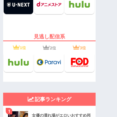
見逃し配信系
記事ランキング
1
女優の濡れ場がエロいおすすめ邦