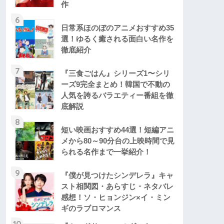
作
6
日常系ほのぼのアニメおすすめ35
選！ゆるく癒される面白い名作を
徹底紹介
7
『三食ごはん』シリーズ1〜シリ
ーズ9完全まとめ！韓国で不動の
人気を誇るバラエティー番組を徹
底解説
8
短い映画おすすめ44選！短編アニ
メから80～90分台の上映時間で見
られる名作まで一挙紹介！
9
『僕が見つけたシンデレラ』キャ
スト相関図・あらすじ・ネタバレ
感想！ソ・ヒョンジン×イ・ミン
ギのラブロマンス
10