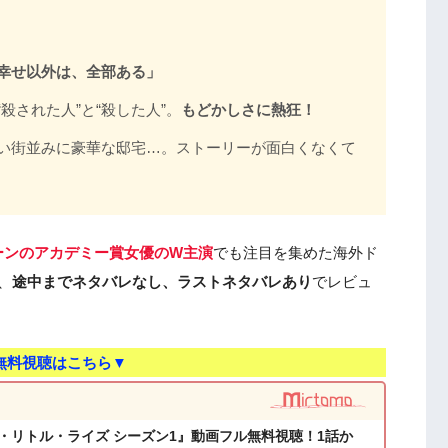
幸せ以外は、全部ある」
殺された人”と“殺した人”。
もどかしさに熱狂！
い街並みに豪華な邸宅…。ストーリーが面白くなくて
ーンのアカデミー賞女優のW主演
でも注目を集めた海外ド
、
途中までネタバレなし、ラストネタバレあり
でレビュ
無料視聴はこちら▼
・リトル・ライズ シーズン1』動画フル無料視聴！1話か