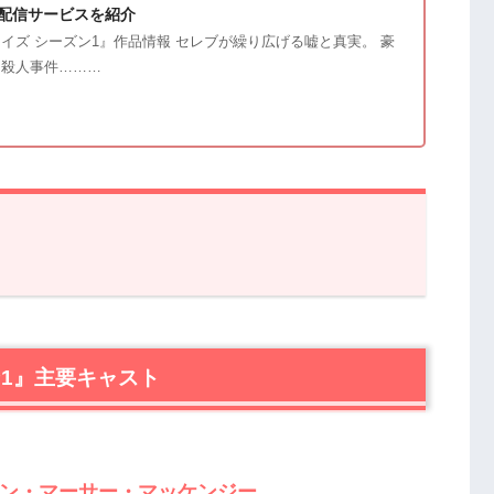
配信サービスを紹介
イズ シーズン1』作品情報 セレブが繰り広げる嘘と真実。 豪
た殺人事件………
』主要キャスト
リン・マーサー・マッケンジー
ンジー
ン1』主要キャスト
・ライト
:ペリー・ライト
ーン・チャップマン
ン
デリン・マーサー・マッケンジー