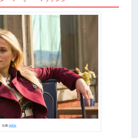
カールソン
・カールソン
』あらすじ・感想【ネタバレなし】
ザースプーンW主演！『ビッグ・リトル・ライズ』って
ラブル
 シーズン1』ラスト結末ネタバレ・感想
をいじめたのは…
？
かで大きな嘘」で繋がる母親たちの絆
』まとめ
出典:
IMDb