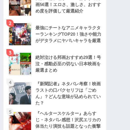
画56選！エロさ、激しさ、おすす
め度を評価して厳選紹介
2
最強にチートなアニメキャラクタ
ーランキングTOP20！強さや能力
がデタラメにヤバいキャラを厳選
3
絶対泣ける邦画おすすめ29選！号
泣・感動必至の切ない日本映画を
厳選まとめ
4
『新聞記者』ネタバレ考察！映画
ラストの口パクセリフは「ごめ
ん」？どんな意味が込められてい
た？
5
『ヘルタースケルター』あらす
じ・ネタバレ感想！沢尻エリカの
体当たり演技も話題となった衝撃