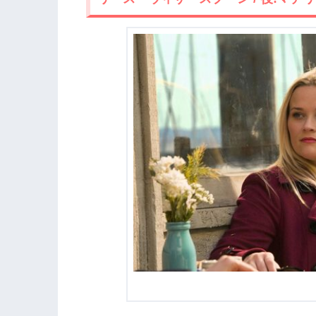
1.7
ゾーイ・クラヴィッツ / 役:ボニー・
1.8
ジェームズ・タッパー / 役:ネイサン
2.
『ビッグ・リトル・ライズ シーズン1
2.1
ニコール・キッドマン＆リース・ウィ
どんなドラマ？
2.2
死んだのは誰！？セレブ妻が抱えるト
3.
【ネタバレ】『ビッグ・リトル・ライズ
3.1
子供たちの間でも犯人探し。アマベラ
3.2
最終話でやっと判明！死んだのは誰！
3.3
シーズン2に繋がるラストは「ささや
4.
『ビッグ・リトル・ライズ シーズン1