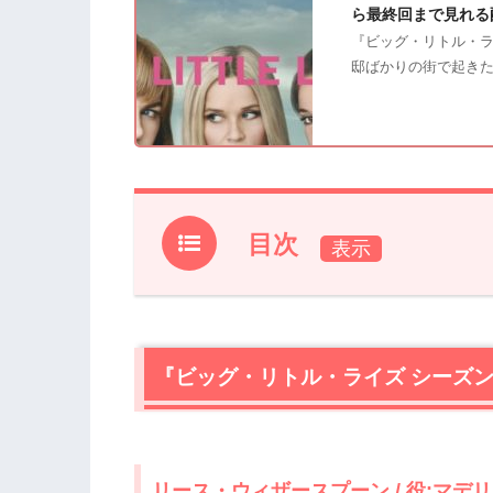
ら最終回まで見れる
『ビッグ・リトル・ラ
邸ばかりの街で起き
目次
1.
『ビッグ・リトル・ライズ シーズン1
1.1
リース・ウィザースプーン / 役:マデ
1.2
アダム・スコット / 役:エド・マッケ
『ビッグ・リトル・ライズ シーズ
1.3
ニコール・キッドマン / 役:セレステ
1.4
アレクサンダー・スカルスガルド / 役
1.5
シャイリーン・ウッドリー / 役:ジェ
1.6
ローラ・ダーン / 役:レナータ・クライ
リース・ウィザースプーン / 役:マ