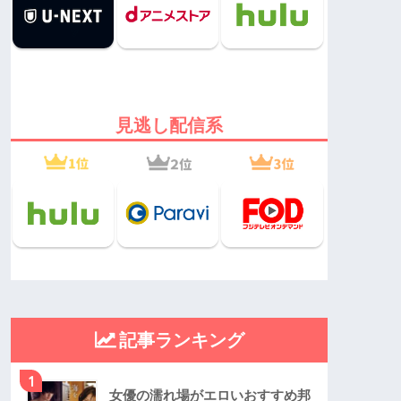
見逃し配信系
記事ランキング
1
女優の濡れ場がエロいおすすめ邦