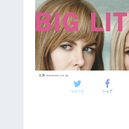
出典:amazon.co.jp
ツイート
シェア