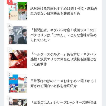
3
絶対泣ける邦画おすすめ29選！号泣・感動必
至の切ない日本映画を厳選まとめ
4
『新聞記者』ネタバレ考察！映画ラストの口
パクセリフは「ごめん」？どんな意味が込め
られていた？
5
『ヘルタースケルター』あらすじ・ネタバレ
感想！沢尻エリカの体当たり演技も話題とな
った衝撃作
6
日常系ほのぼのアニメおすすめ35選！ゆるく
癒される面白い名作を徹底紹介
7
『三食ごはん』シリーズ1〜シリーズ9完全ま