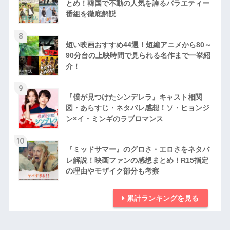
とめ！韓国で不動の人気を誇るバラエティー
番組を徹底解説
8
短い映画おすすめ44選！短編アニメから80～
90分台の上映時間で見られる名作まで一挙紹
介！
9
『僕が見つけたシンデレラ』キャスト相関
図・あらすじ・ネタバレ感想！ソ・ヒョンジ
ン×イ・ミンギのラブロマンス
10
『ミッドサマー』のグロさ・エロさをネタバ
レ解説！映画ファンの感想まとめ！R15指定
の理由やモザイク部分も考察
累計ランキングを見る