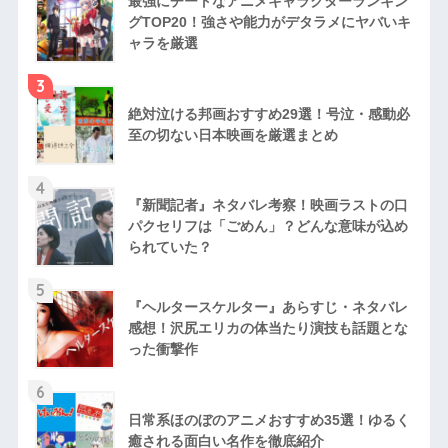
最強にチートなアニメキャラクターランキン
グTOP20！強さや能力がデタラメにヤバいキ
ャラを厳選
3
絶対泣ける邦画おすすめ29選！号泣・感動必
至の切ない日本映画を厳選まとめ
4
『新聞記者』ネタバレ考察！映画ラストの口
パクセリフは「ごめん」？どんな意味が込め
られていた？
5
『ヘルタースケルター』あらすじ・ネタバレ
感想！沢尻エリカの体当たり演技も話題とな
った衝撃作
6
日常系ほのぼのアニメおすすめ35選！ゆるく
癒される面白い名作を徹底紹介