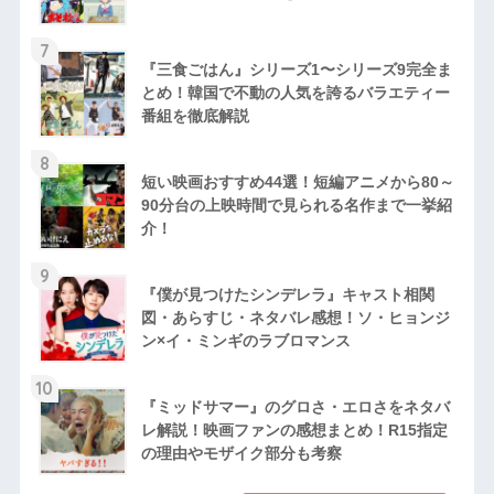
7
『三食ごはん』シリーズ1〜シリーズ9完全ま
とめ！韓国で不動の人気を誇るバラエティー
番組を徹底解説
8
短い映画おすすめ44選！短編アニメから80～
90分台の上映時間で見られる名作まで一挙紹
介！
9
『僕が見つけたシンデレラ』キャスト相関
図・あらすじ・ネタバレ感想！ソ・ヒョンジ
ン×イ・ミンギのラブロマンス
10
『ミッドサマー』のグロさ・エロさをネタバ
レ解説！映画ファンの感想まとめ！R15指定
の理由やモザイク部分も考察