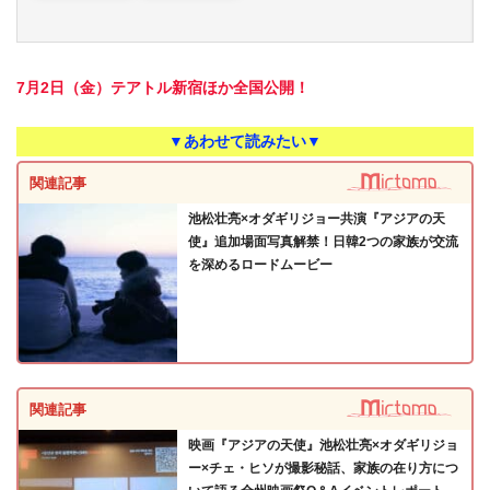
7月2日（金）テアトル新宿ほか全国公開！
▼あわせて読みたい▼
関連記事
池松壮亮×オダギリジョー共演『アジアの天
使』追加場面写真解禁！日韓2つの家族が交流
を深めるロードムービー
関連記事
映画『アジアの天使』池松壮亮×オダギリジョ
ー×チェ・ヒソが撮影秘話、家族の在り方につ