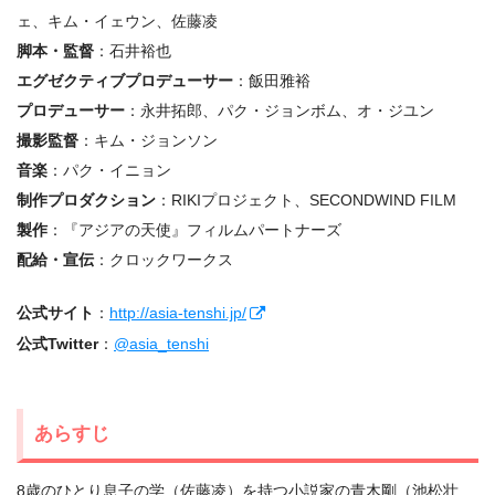
ェ、キム・イェウン、佐藤凌
脚本・監督
：石井裕也
エグゼクティブプロデューサー
：飯田雅裕
プロデューサー
：永井拓郎、パク・ジョンボム、オ・ジユン
撮影監督
：キム・ジョンソン
音楽
：パク・イニョン
制作プロダクション
：RIKIプロジェクト、SECONDWIND FILM
製作
：『アジアの天使』フィルムパートナーズ
配給・宣伝
：クロックワークス
公式サイト
：
http://asia-tenshi.jp/
公式Twitter
：
@asia_tenshi
あらすじ
8歳のひとり息子の学（佐藤凌）を持つ小説家の青木剛（池松壮