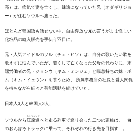
亮）は、病気で妻を亡くし、疎遠になっていた兄（オダギリジョ
ー）が住むソウルへ渡った。
ほとんど韓国語も話せない中、自由奔放な兄の言うがまま怪しい
化粧品の輸入販売を手伝う羽目に。
元・人気アイドルのソル（チェ・ヒソ）は、自分の歌いたい歌を
歌えずに悩んでいたが、若くして亡くなった父母の代わりに、末
端労働者の兄・ジョンウ（キム・ミンジェ）と喘息持ちの妹・ポ
ム（キム・イェウン）を養うため、 所属事務所の社長と愛人関係
を持ちながら細々と芸能活動を続けていた。
日本人3人と韓国人3人。
カンウォンド
ソウルから
江原道
へと走る列車で巡り会った二つの家族は、一台
のおんぼろトラックに乗って、それぞれの行き先を目指す…。