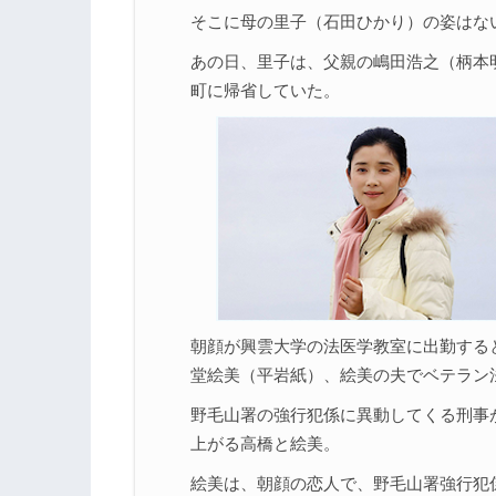
そこに母の里子（石田ひかり）の姿はな
あの日、里子は、父親の嶋田浩之（柄本
町に帰省していた。
朝顔が興雲大学の法医学教室に出勤すると
堂絵美（平岩紙）、絵美の夫でベテラン
野毛山署の強行犯係に異動してくる刑事
上がる高橋と絵美。
絵美は、朝顔の恋人で、野毛山署強行犯