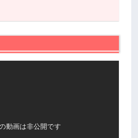
想
たこと