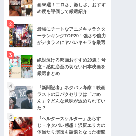
画56選！エロさ、激しさ、おすす
め度を評価して厳選紹介
2
最強にチートなアニメキャラクタ
ーランキングTOP20！強さや能力
がデタラメにヤバいキャラを厳選
3
絶対泣ける邦画おすすめ29選！号
泣・感動必至の切ない日本映画を
厳選まとめ
4
『新聞記者』ネタバレ考察！映画
ラストの口パクセリフは「ごめ
ん」？どんな意味が込められてい
た？
5
『ヘルタースケルター』あらす
じ・ネタバレ感想！沢尻エリカの
体当たり演技も話題となった衝撃