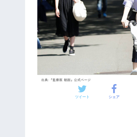
出典:『監察医 朝顔』公式ページ
ツイート
シェア