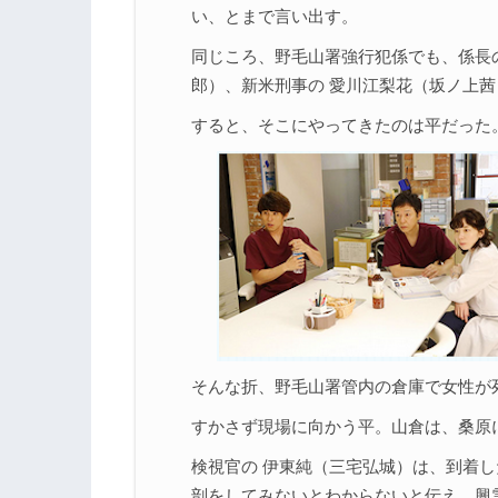
い、とまで言い出す。
同じころ、野毛山署強行犯係でも、係長の
郎）、新米刑事の 愛川江梨花（坂ノ上
すると、そこにやってきたのは平だった
そんな折、野毛山署管内の倉庫で女性が
すかさず現場に向かう平。山倉は、桑原
検視官の 伊東純（三宅弘城）は、到着
剖をしてみないとわからないと伝え、興