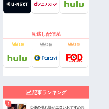
見逃し配信系
記事ランキング
1
女優の濡れ場がエロいおすすめ邦