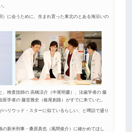
い。
明）に会うために、生まれ育った東北のとある海沿いの
、検査技師の 高橋涼介（中尾明慶）、法歯学者の 藤
法医学者の 藤堂雅史（板尾創路）がすでに来ていた。
がハリウッド・スターに似ているらしい、と噂話で盛り
係の新米刑事・桑原真也（風間俊介）に確かめてほし