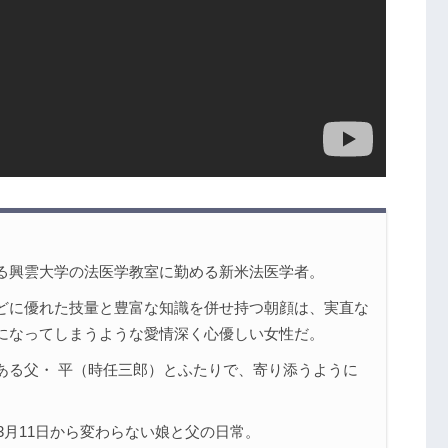
る興雲大学の法医学教室に勤める新米法医学者。
どに優れた技量と豊富な知識を併せ持つ朝顔は、実直な
になってしまうような愛情深く心優しい女性だ。
ある父・ 平（時任三郎）とふたりで、寄り添うように
3月11日から変わらない娘と父の日常。