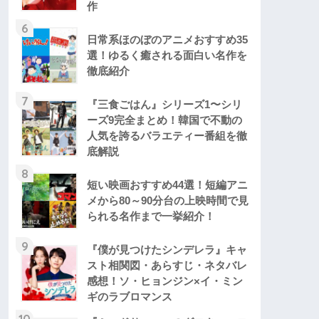
作
6
日常系ほのぼのアニメおすすめ35
選！ゆるく癒される面白い名作を
徹底紹介
7
『三食ごはん』シリーズ1〜シリ
ーズ9完全まとめ！韓国で不動の
人気を誇るバラエティー番組を徹
底解説
8
短い映画おすすめ44選！短編アニ
メから80～90分台の上映時間で見
られる名作まで一挙紹介！
9
『僕が見つけたシンデレラ』キャ
スト相関図・あらすじ・ネタバレ
感想！ソ・ヒョンジン×イ・ミン
ギのラブロマンス
10