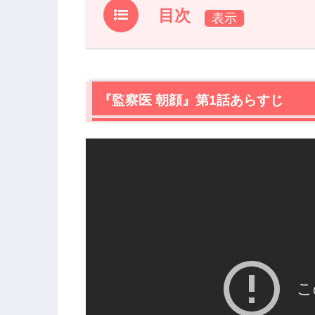
目次
1.
『監察医 朝顔』第1話あらすじ
2.
【ネタバレ】『監察医 朝顔』第1話の感
2.1
『監察医 朝顔』第1話あらすじ
朝顔（上野樹里）と平（時任三郎）
2.2
朝顔（上野樹里）による解剖で分かっ
2.3
お母さんの死の真実
2.4
朝顔（上野樹里）の母親
3.
『監察医 朝顔』第1話まとめ