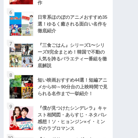
作
6
日常系ほのぼのアニメおすすめ35
選！ゆるく癒される面白い名作を
徹底紹介
7
『三食ごはん』シリーズ1〜シリ
ーズ9完全まとめ！韓国で不動の
人気を誇るバラエティー番組を徹
底解説
8
短い映画おすすめ44選！短編アニ
メから80～90分台の上映時間で見
られる名作まで一挙紹介！
9
『僕が見つけたシンデレラ』キャ
スト相関図・あらすじ・ネタバレ
感想！ソ・ヒョンジン×イ・ミン
ギのラブロマンス
10