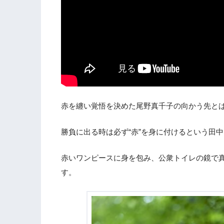
赤を纏い覚悟を決めた尾野真千子の向かう先と
勝負に出る時は必ず“赤”を身に付けるという田
赤いワンピースに身を包み、公衆トイレの鏡で
す。