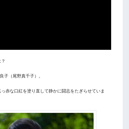
は？
中良子（尾野真千子）。
真っ赤な口紅を塗り直して静かに闘志をたぎらせていま