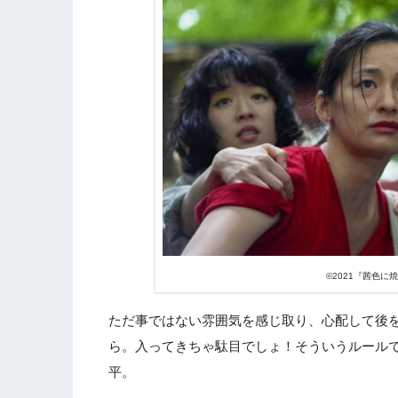
©2021『茜色
ただ事ではない雰囲気を感じ取り、心配して後
ら。入ってきちゃ駄目でしょ！そういうルール
平。