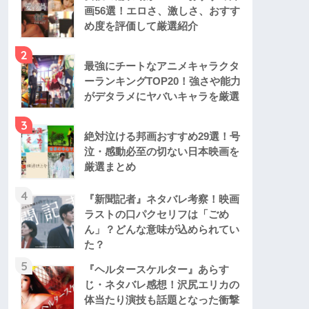
画56選！エロさ、激しさ、おすす
め度を評価して厳選紹介
2
最強にチートなアニメキャラクタ
ーランキングTOP20！強さや能力
がデタラメにヤバいキャラを厳選
3
絶対泣ける邦画おすすめ29選！号
泣・感動必至の切ない日本映画を
厳選まとめ
4
『新聞記者』ネタバレ考察！映画
ラストの口パクセリフは「ごめ
ん」？どんな意味が込められてい
た？
5
『ヘルタースケルター』あらす
じ・ネタバレ感想！沢尻エリカの
体当たり演技も話題となった衝撃