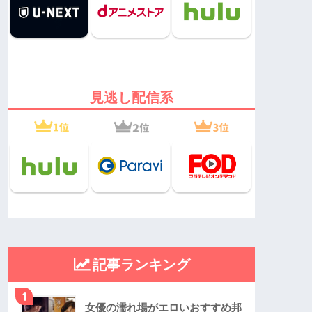
見逃し配信系
記事ランキング
1
女優の濡れ場がエロいおすすめ邦