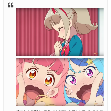
と！そしてさっそくライブも披露！
2.3
アイカツエンジニアの姉が作ったアイカツパスは、パ
ラレルワールドへの入り口！お久しぶりです！ゆめ＆小
春！
2.4
エンディングはまさにオンパレード。そしてお帰り
「アイカツ格言」
3.
『アイカツオンパレード！』第1話まとめ