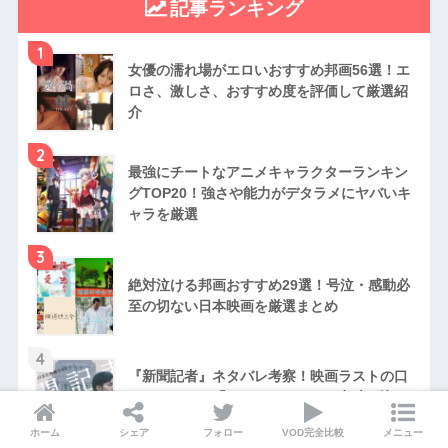
記事ランキング
1
女優の濡れ場がエロいおすすめ邦画56選！エ
ロさ、激しさ、おすすめ度を評価して厳選紹
介
2
最強にチートなアニメキャラクターランキン
グTOP20！強さや能力がデタラメにヤバいキ
ャラを厳選
3
絶対泣ける邦画おすすめ29選！号泣・感動必
至の切ない日本映画を厳選まとめ
4
『新聞記者』ネタバレ考察！映画ラストの口
パクセリフは「ごめん」？どんな意味が込め
られていた？
ホーム
シェア
フォロー
VOD完全比較
メニュー