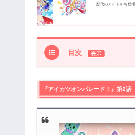
歴代のアイドルも登
目次
1.
『アイカツオンパレード！』第2話「ワ
2.
【ネタバレ】『アイカツオンパレード！
2.1
『アイカツオンパレード！』第2話
美組のドレスショーがあると聞けば、
2.2
『アイカツスターズ』の四ツ星学園の
2.3
新しいアイドルが出会えば、新しい発
2.4
アイドル活動といえば、ライブ！ラン
2.5
『アイカツオンパレード』だからでき
2.6
エンディングがまさかの過去作！期待