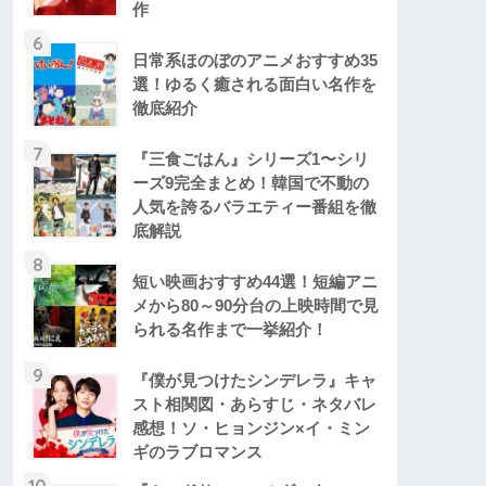
作
6
日常系ほのぼのアニメおすすめ35
選！ゆるく癒される面白い名作を
徹底紹介
7
『三食ごはん』シリーズ1〜シリ
ーズ9完全まとめ！韓国で不動の
人気を誇るバラエティー番組を徹
底解説
8
短い映画おすすめ44選！短編アニ
メから80～90分台の上映時間で見
られる名作まで一挙紹介！
9
『僕が見つけたシンデレラ』キャ
スト相関図・あらすじ・ネタバレ
感想！ソ・ヒョンジン×イ・ミン
ギのラブロマンス
10