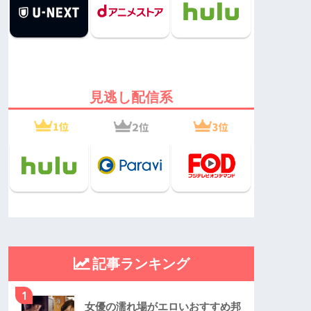
見逃し配信系
記事ランキング
1
女優の濡れ場がエロいおすすめ邦