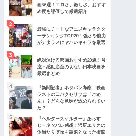
画56選！エロさ、激しさ、おすす
め度を評価して厳選紹介
2
最強にチートなアニメキャラクタ
ーランキングTOP20！強さや能力
がデタラメにヤバいキャラを厳選
3
絶対泣ける邦画おすすめ29選！号
泣・感動必至の切ない日本映画を
厳選まとめ
4
『新聞記者』ネタバレ考察！映画
ラストの口パクセリフは「ごめ
ん」？どんな意味が込められてい
た？
5
『ヘルタースケルター』あらす
じ・ネタバレ感想！沢尻エリカの
体当たり演技も話題となった衝撃