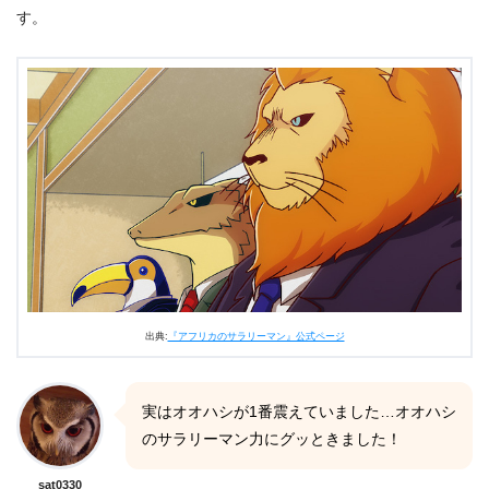
す。
出典:
『アフリカのサラリーマン』公式ページ
実はオオハシが1番震えていました…オオハシ
のサラリーマン力にグッときました！
sat0330