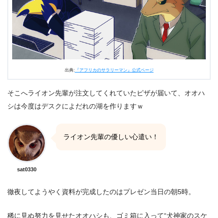
出典:
『アフリカのサラリーマン』公式ページ
そこへライオン先輩が注文してくれていたピザが届いて、オオハ
シは今度はデスクによだれの湖を作りますｗ
ライオン先輩の優しい心遣い！
sat0330
徹夜してようやく資料が完成したのはプレゼン当日の朝5時。
稀に見ぬ努力を見せたオオハシも、ゴミ箱に入って“犬神家のスケ