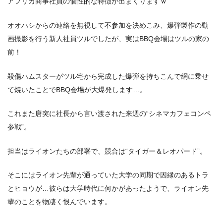
アフリカ商事社員の個性的な特徴が出まくりますｗ
オオハシからの連絡を無視して不参加を決めこみ、爆弾製作の動
画撮影を行う新人社員ツルでしたが、実はBBQ会場はツルの家の
前！
殺傷ハムスターがツル宅から完成した爆弾を持ちこんで網に乗せ
て焼いたことでBBQ会場が大爆発します…。
これまた唐突に社長から言い渡された来週の“シネマカフェコンペ
参戦”。
担当はライオンたちの部署で、競合は“タイガー＆レオパード”。
そこにはライオン先輩が通っていた大学の同期で因縁のあるトラ
とヒョウが…彼らは大学時代に何かがあったようで、ライオン先
輩のことを物凄く恨んでいます。