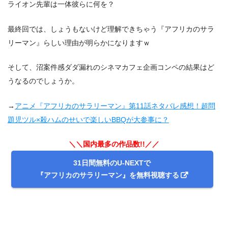
ライオン先輩は一体彼らに何を？
最終回では、しょうもないけど理解できちゃう『アフリカのサラ
リーマン』らしい理由が明らかになりますｗ
そして、沼案件感ダダ漏れのシネマカフェ企画コンペの結果はど
うなるのでしょうか。
→
アニメ『アフリカのサラリーマン』第11話ネタバレ感想！超問
題児ツル×殺ハムのせいで楽しいBBQが大参事に？
＼＼国内最多の作品数!!／／
31日間無料のU-NEXTで
『アフリカのサラリーマン』を無料視聴する