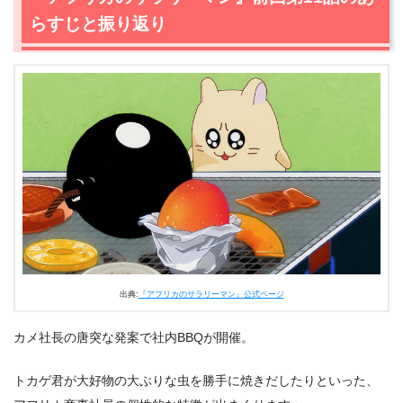
回）あらすじと感想
らすじと振り返り
2.1
オオハシ先輩たちに完全無視される…余裕だったオオハ
シが豹変した“漆黒すぎる”カメ社長のメール！
2.2
不幸好きなミツオシエ＆ライバル心むき出しのラーテ
ル上司が邪魔しにくる！
2.3
ヒョウとトラがアフリカ商事へ。人道に劣る行為をし
た宿敵ライオンに宣戦布告！
2.4
仮眠は危険！ヤバい…アフリカ商事がプレゼンに遅刻
する！？
2.5
『アフリカのサラリーマン』でまさかの胸アツシー
ン…コンペ結果はいかに？
2.6
ライオンが10年以上も恨まれているしょうもない訳が
ついに明かされる！
出典:
『アフリカのサラリーマン』公式ページ
3.
『アフリカのサラリーマン』第12話（最終回）まとめ
カメ社長の唐突な発案で社内BBQが開催。
4.
『アフリカのサラリーマン』他話のネタバレ記事一覧
トカゲ君が大好物の大ぶりな虫を勝手に焼きだしたりといった、