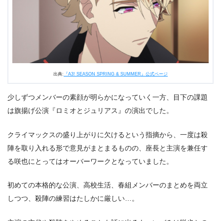
出典:
『A3! SEASON SPRING & SUMMER』公式ページ
少しずつメンバーの素顔が明らかになっていく一方、目下の課題
は旗揚げ公演『ロミオとジュリアス』の演出でした。
クライマックスの盛り上がりに欠けるという指摘から、一度は殺
陣を取り入れる形で意見がまとまるものの、座長と主演を兼任す
る咲也にとってはオーバーワークとなっていました。
初めての本格的な公演、高校生活、春組メンバーのまとめを両立
しつつ、殺陣の練習はたしかに厳しい…。