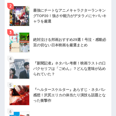
2
最強にチートなアニメキャラクターランキン
グTOP20！強さや能力がデタラメにヤバいキ
ャラを厳選
3
絶対泣ける邦画おすすめ29選！号泣・感動必
至の切ない日本映画を厳選まとめ
4
『新聞記者』ネタバレ考察！映画ラストの口
パクセリフは「ごめん」？どんな意味が込め
られていた？
5
『ヘルタースケルター』あらすじ・ネタバレ
感想！沢尻エリカの体当たり演技も話題とな
った衝撃作
6