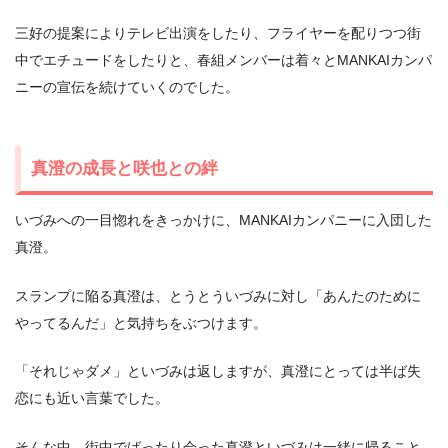
三好の提案によりテレビ出演をしたり、フライヤーを配りつつ街
中でエチュードをしたりと、春組メンバーは着々とMANKAIカンパ
ニーの宣伝を続けていくのでした。
真澄の成長と咲也との絆
いづみへの一目惚れをきっかけに、MANKAIカンパニーに入団した
真澄。
スランプに陥る真澄は、とうとういづみに対し「あんたのために
やってるんだ」と気持ちをぶつけます。
「それじゃダメ」といづみは返しますが、真澄にとっては半ば失
恋にも近い言葉でした。
そんな中、街中でばったり会った真澄といづみは一緒に帰ること