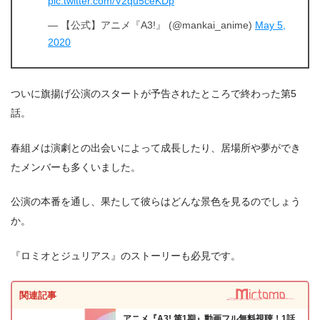
pic.twitter.com/V2qu5ceKDp
— 【公式】アニメ『A3!』 (@mankai_anime)
May 5,
2020
ついに旗揚げ公演のスタートが予告されたところで終わった第5
話。
春組メは演劇との出会いによって成長したり、居場所や夢ができ
たメンバーも多くいました。
公演の本番を通し、果たして彼らはどんな景色を見るのでしょう
か。
『ロミオとジュリアス』のストーリーも必見です。
関連記事
アニメ『A3! 第1期』動画フル無料視聴！1話