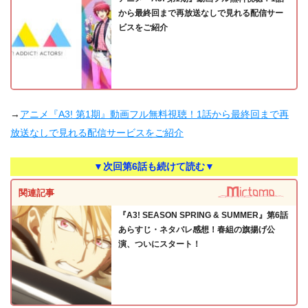
から最終回まで再放送なしで見れる配信サー
ビスをご紹介
→
アニメ『A3! 第1期』動画フル無料視聴！1話から最終回まで再
放送なしで見れる配信サービスをご紹介
▼次回第6話も続けて読む▼
関連記事
『A3! SEASON SPRING & SUMMER』第6話
あらすじ・ネタバレ感想！春組の旗揚げ公
演、ついにスタート！