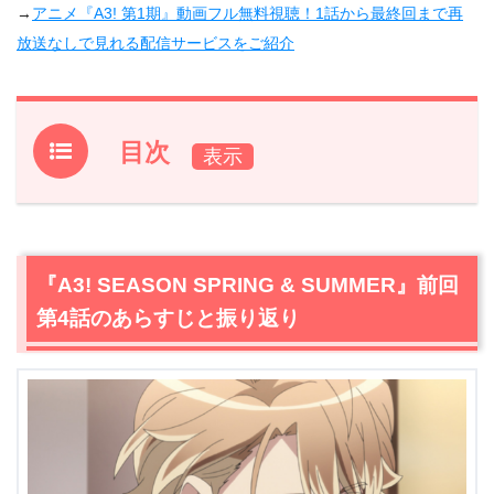
→
アニメ『A3! 第1期』動画フル無料視聴！1話から最終回まで再
放送なしで見れる配信サービスをご紹介
目次
1.
『A3! SEASON SPRING & SUMMER』前回第4話のあら
すじと振り返り
2.
【ネタバレ】『A3! SEASON SPRING & SUMMER』第
『A3! SEASON SPRING & SUMMER』前回
5話あらすじ・感想
第4話のあらすじと振り返り
2.1
おしゃれなホームページとフライヤーでアピール
2.2
真澄の成長と咲也との絆
2.3
チラ見せ？続々と登場するA3!のキャラクターたち
3.
『A3! SEASON SPRING & SUMMER』第5話まとめ