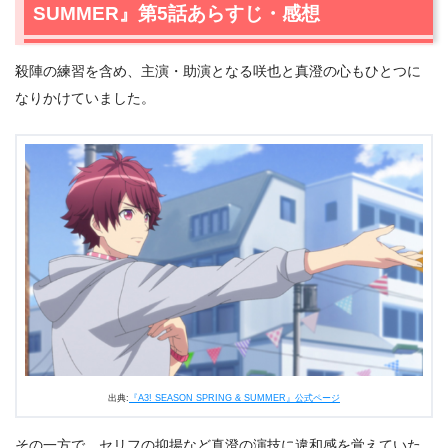
SUMMER』第5話あらすじ・感想
殺陣の練習を含め、主演・助演となる咲也と真澄の心もひとつに
なりかけていました。
出典:
『A3! SEASON SPRING & SUMMER』公式ページ
その一方で、セリフの抑揚など真澄の演技に違和感を覚えていた