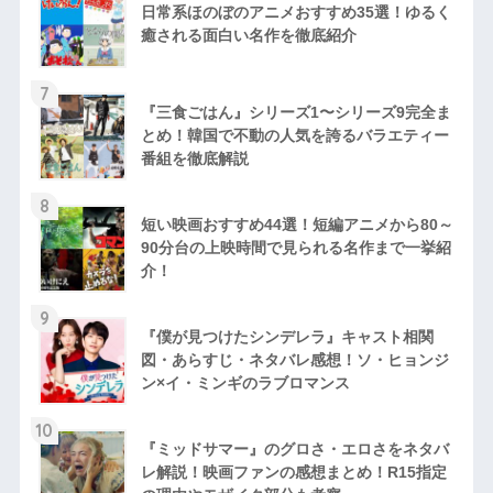
日常系ほのぼのアニメおすすめ35選！ゆるく
癒される面白い名作を徹底紹介
7
『三食ごはん』シリーズ1〜シリーズ9完全ま
とめ！韓国で不動の人気を誇るバラエティー
番組を徹底解説
8
短い映画おすすめ44選！短編アニメから80～
90分台の上映時間で見られる名作まで一挙紹
介！
9
『僕が見つけたシンデレラ』キャスト相関
図・あらすじ・ネタバレ感想！ソ・ヒョンジ
ン×イ・ミンギのラブロマンス
10
『ミッドサマー』のグロさ・エロさをネタバ
レ解説！映画ファンの感想まとめ！R15指定