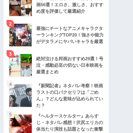
画56選！エロさ、激しさ、おすす
め度を評価して厳選紹介
2
最強にチートなアニメキャラクタ
ーランキングTOP20！強さや能力
がデタラメにヤバいキャラを厳選
3
絶対泣ける邦画おすすめ29選！号
泣・感動必至の切ない日本映画を
厳選まとめ
4
『新聞記者』ネタバレ考察！映画
ラストの口パクセリフは「ごめ
ん」？どんな意味が込められてい
た？
5
『ヘルタースケルター』あらす
じ・ネタバレ感想！沢尻エリカの
体当たり演技も話題となった衝撃