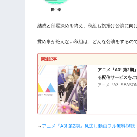
田中泉
結成と部屋決めを終え、秋組も旗揚げ公演に向
揉め事が絶えない秋組は、どんな公演をするの
関連記事
アニメ『A3! 第2
る配信サービスをご
アニメ『A3! SEASON
……
→
アニメ『A3! 第2期』見逃し動画フル無料視