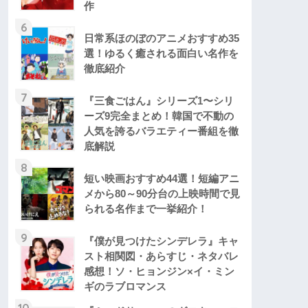
作
6
日常系ほのぼのアニメおすすめ35
選！ゆるく癒される面白い名作を
徹底紹介
7
『三食ごはん』シリーズ1〜シリ
ーズ9完全まとめ！韓国で不動の
人気を誇るバラエティー番組を徹
底解説
8
短い映画おすすめ44選！短編アニ
メから80～90分台の上映時間で見
られる名作まで一挙紹介！
9
『僕が見つけたシンデレラ』キャ
スト相関図・あらすじ・ネタバレ
感想！ソ・ヒョンジン×イ・ミン
ギのラブロマンス
10