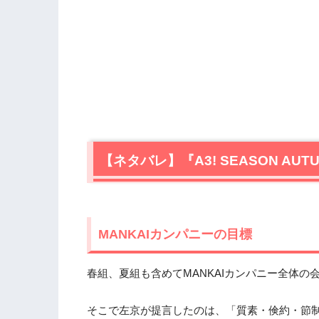
【ネタバレ】『A3! SEASON AU
MANKAIカンパニーの目標
春組、夏組も含めてMANKAIカンパニー全体の
そこで左京が提言したのは、「質素・倹約・節