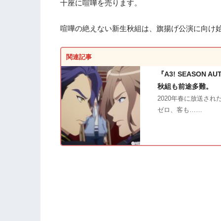
十座に喧嘩を売ります。
喧嘩の絶えない新生秋組は、旗揚げ公演に向け
関連記事
『A3! SEASON
秋組も前途多難。
2020年春に放送されたア
ゼロ、客も……