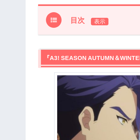
目次
1.
『A3! SEASON AUTUMN＆WINT
2.
【ネタバレ】『A3! SEASON AUTU
2.1
『A3! SEASON AUTUMN＆W
MANKAIカンパニーの目標
2.2
秋組リーダーの決定
2.3
なんやかんや息ピッタリの万里と十座
3.
『A3! SEASON AUTUMN＆WIN