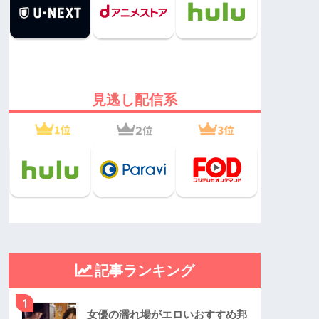
見逃し配信系
記事ランキング
1
女優の濡れ場がエロいおすすめ邦