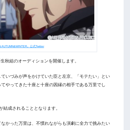
N AUTUMN&WINTER』公式Twitter
て新生秋組のオーディションを開催します。
していづみが声をかけていた臣と左京、「モテたい」とい
ってやってきた十座と十座の因縁の相手である万里でし
が結成されることとなります。
てなかった万里は、不慣れながらも演劇に全力で挑みたい