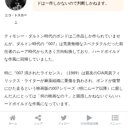
ドは一作しかないので判断しかねます。
ニコ・トスカー
ニ
ティモシー・ダルトン時代のボンドは二作品しか作られていませ
んが、ダルトン時代の『007』は荒唐無稽なスペクタクルだった前
任者のムーア時代から大きく方向転換しており、ハードボイルド
な作風に回帰していました。
特に『007 消されたライセンス』（1989）は親友のCIA局員フィ
リックス・ライターが麻薬組織に重傷を負わされ、ボンドが復讐
にひた走るという映画版の007シリーズ（特にムーア以降）に親し
んだ人にとっては「何の映画なの？」と困惑しかねないぐらいハ
ードボイルドな作風になっています。
ホーム
シェア
フォロー
VOD完全比較
メニュー