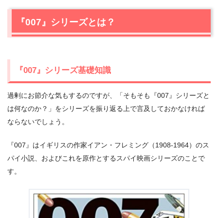
1.1
『007』シリーズ基礎知識
1.2
イアン・フレミングとジェームズ・ボンド
『007』シリーズとは？
1.3
原作のジェームズ・ボンド像
1.4
『007』シリーズの方向転換
2.
歴代『007』を振り返る
『007』シリーズ基礎知識
2.1
ショーン・コネリー時代
2.2
ジョージ・レーゼンビー時代
過剰にお節介な気もするのですが、「そもそも『007』シリーズと
2.3
ロジャー・ムーア時代
は何なのか？」をシリーズを振り返る上で言及しておかなければ
2.4
ティモシー・ダルトン時代
ならないでしょう。
2.5
ピアース・ブロスナン時代
2.6
ダニエル・クレイグ時代
『007』はイギリスの作家イアン・フレミング（1908-1964）のス
2.7
次のボンドは？
パイ小説、およびこれを原作とするスパイ映画シリーズのことで
3.
『007』シリーズまとめ
す。