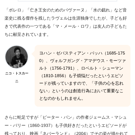
「ボレロ」「亡き王女のためのパヴァーヌ」「水の戯れ」など音
楽史に残る傑作を残したラヴェルは生涯独身でしたが、子ども好
きで代表作の一つである「マ・メール・ロワ」は友人の子どもた
ちに献呈されています。
ヨハン・ゼバスティアン・バッハ（1685-175
0）、ヴォルフガング・アマデウス・モーツァ
ルト（1756-1791）、ロベルト・シューマン
ニコ・トスカー
（1810-1856）も子煩悩だったというエピソ
ニ
ードが残っていますので、「子供の心を忘れ
ない」というのは創造行為において重要なこ
となのかもしれません。
さらに蛇足ですが「ピーター・パン」の作者ジェームス・マシュ
ー・バリー（1860-1937）も子供好きだったというエピソードが
残っており、映画『ネバーランド』（2004）でその姿が描かれて