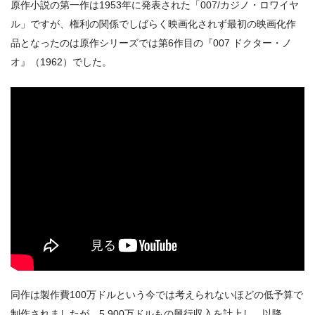
原作小説の第一作は1953年に発表された「007/カジノ・ロワイヤ
ル」ですが、権利の関係でしばらく映画化されず最初の映画化作
品となったのは原作シリーズでは第6作目の『007 ドクター・ノ
オ』（1962）でした。
同作は製作費100万ドルという今では考えられないほどの低予算で
制作されましたが、5,900万ドルもの興行収入を計上し、以降