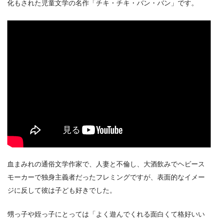
化もされた児童文学の名作「チキ・チキ・バン・バン」です。
血まみれの通俗文学作家で、人妻と不倫し、大酒飲みでヘビース
モーカーで独身主義者だったフレミングですが、表面的なイメー
ジに反して彼は子ども好きでした。
甥っ子や姪っ子にとっては「よく遊んでくれる面白くて格好いい