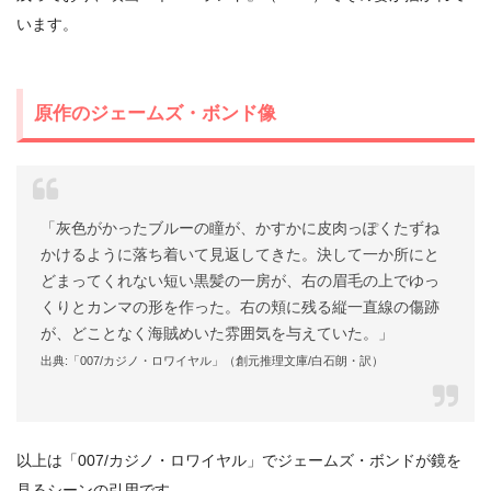
います。
原作のジェームズ・ボンド像
「灰色がかったブルーの瞳が、かすかに皮肉っぽくたずね
かけるように落ち着いて見返してきた。決して一か所にと
どまってくれない短い黒髪の一房が、右の眉毛の上でゆっ
くりとカンマの形を作った。右の頬に残る縦一直線の傷跡
が、どことなく海賊めいた雰囲気を与えていた。」
出典:「007/カジノ・ロワイヤル」（創元推理文庫/白石朗・訳）
以上は「007/カジノ・ロワイヤル」でジェームズ・ボンドが鏡を
見るシーンの引用です。