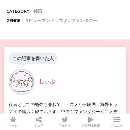
CATEGORY :
邦画
GENRE :
ヒューマンドラマ
ファンタジー
この記事を書いた人
しぃぷ
役者としての勉強も兼ねて、アニメから映画、海外ドラ
マまで幅広く観ています。中でもファンタジーやコメデ
ィ、スポーツ系が特に好きです。 作品の魅力を分かりや
すく楽しくお伝えしていくので、気軽に読んでいただけ
ホーム
シェア
フォロー
VOD完全比較
メニュー