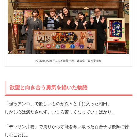
(C)2024 映画「ふしぎ駄菓子屋 銭天堂」製作委員会
欲望と向き合う勇気を描いた物語
「強欲アンコ」で欲しいものが次々と手に入った相田。
しかし心は満たされず、むしろ苦しくなっていくばかり。
「デッサン汁粉」で周りから才能を奪い取った百合子は後悔に苦
しむことに。