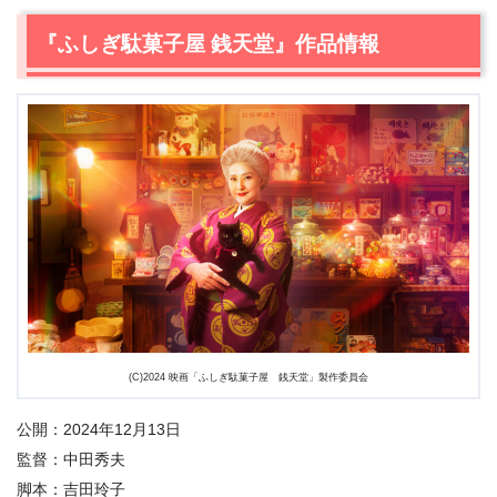
2.
【ネタバレ】『ふしぎ駄菓子屋 銭天堂』あらすじ
2.1
幸運なお客様、ようこそ銭天堂へ
『ふしぎ駄菓子屋 銭天堂』作品情報
2.2
新米教師の小太郎と、悩める後輩・相田
2.3
おしゃれになりたい願いが生んだ悲劇
2.4
2つの駄菓子屋の対決
2.5
虹色水あめが照らす心
2.6
煙の中へ、妹を救うために
2.7
幸せになるかどうかは、お客様次第
3.
【ネタバレ】『ふしぎ駄菓子屋 銭天堂』感想
3.1
欲望と向き合う勇気を描いた物語
3.2
天海祐希と上白石萌音の対照的な演技
3.3
現代社会への鋭いメッセージ
(C)2024 映画「ふしぎ駄菓子屋 銭天堂」製作委員会
4.
『ふしぎ駄菓子屋 銭天堂』あらすじ・ネタバレ感想まと
め
公開：2024年12月13日
監督：中田秀夫
脚本：吉田玲子