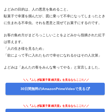
よどみの目的は、人の悪意を集めること。
駄菓子で幸運を掴んだが、図に乗って不幸になってしまったとき
に生まれる不幸虫。それを悪意と混ぜてお菓子にするのです。
お客の集め方がまどろっこしいことをよどみから指摘された紅子
は答えます。
「人の生き様を見るため」
「欲によって手に入れたもので幸せになれるかはその人次第」
よどみは「あんたの客をみんな奪ってやる」と宣言しました。
＼＼『ふしぎ駄菓子屋 銭天堂』を見るならここ!!／／
30日間無料のAmazonPrimeVideoで見る
＼＼『ふしぎ駄菓子屋 銭天堂』を見るならここ!!／／