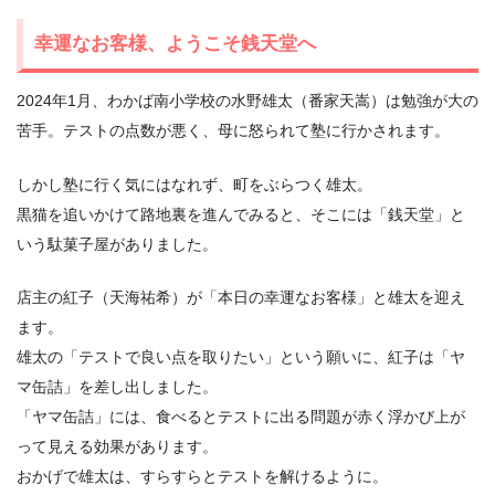
幸運なお客様、ようこそ銭天堂へ
2024年1月、わかば南小学校の水野雄太（番家天嵩）は勉強が大の
苦手。テストの点数が悪く、母に怒られて塾に行かされます。
しかし塾に行く気にはなれず、町をぶらつく雄太。
黒猫を追いかけて路地裏を進んでみると、そこには「銭天堂」と
いう駄菓子屋がありました。
店主の紅子（天海祐希）が「本日の幸運なお客様」と雄太を迎え
ます。
雄太の「テストで良い点を取りたい」という願いに、紅子は「ヤ
マ缶詰」を差し出しました。
「ヤマ缶詰」には、食べるとテストに出る問題が赤く浮かび上が
って見える効果があります。
おかげで雄太は、すらすらとテストを解けるように。