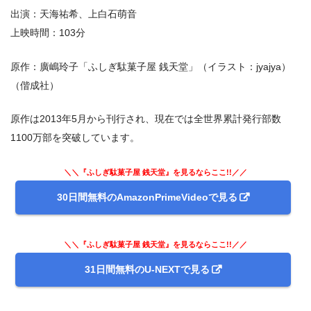
出演：天海祐希、上白石萌音
上映時間：103分
原作：廣嶋玲子「ふしぎ駄菓子屋 銭天堂」（イラスト：jyajya）
（偕成社）
原作は2013年5月から刊行され、現在では全世界累計発行部数
1100万部を突破しています。
＼＼『ふしぎ駄菓子屋 銭天堂』を見るならここ!!／／
30日間無料のAmazonPrimeVideoで見る
＼＼『ふしぎ駄菓子屋 銭天堂』を見るならここ!!／／
31日間無料のU-NEXTで見る