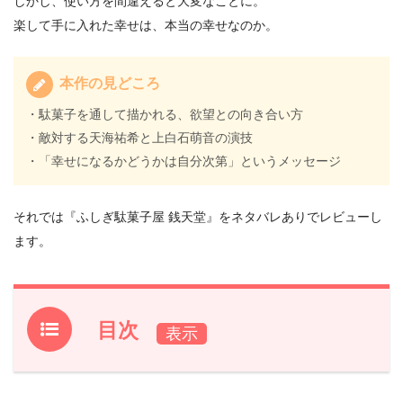
しかし、使い方を間違えると大変なことに。
楽して手に入れた幸せは、本当の幸せなのか。
本作の見どころ
・駄菓子を通して描かれる、欲望との向き合い方
・敵対する天海祐希と上白石萌音の演技
・「幸せになるかどうかは自分次第」というメッセージ
それでは『ふしぎ駄菓子屋 銭天堂』をネタバレありでレビューし
ます。
目次
1.
『ふしぎ駄菓子屋 銭天堂』作品情報