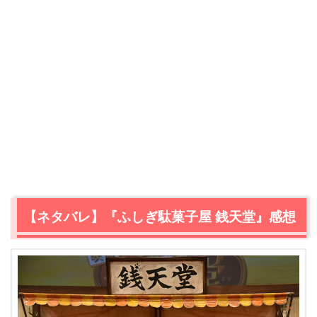
【ネタバレ】『ふしぎ駄菓子屋 銭天堂』感想