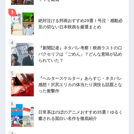
3
絶対泣ける邦画おすすめ29選！号泣・感動必
至の切ない日本映画を厳選まとめ
4
『新聞記者』ネタバレ考察！映画ラストの口
パクセリフは「ごめん」？どんな意味が込め
られていた？
5
『ヘルタースケルター』あらすじ・ネタバレ
感想！沢尻エリカの体当たり演技も話題とな
った衝撃作
6
日常系ほのぼのアニメおすすめ35選！ゆるく
癒される面白い名作を徹底紹介