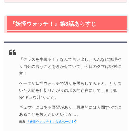
1.
『妖怪ウォッチ！』第8話あらすじ
2.
【ネタバレ】『妖怪ウォッチ！』第8話の感想
2.1
妖怪ギュウ汁
『妖怪ウォッチ！』第8話あらすじ
2.2
ビーフシチューのおいしさを広めるため！
2.3
あの妖怪はいま～ざしきわらし編～
2.4
地下アイドルを発掘！
3.
『妖怪ウォッチ！』第8話まとめ
「クラスを牛耳る！」なんて言い出し、みんなに無理や
り自分の言うことをきかせていて、今日のクマは絶対に
変！
ケータが妖怪ウォッチで辺りを照らしてみると、とりつ
いた人間を仕切りたがりのボス的存在にしてしまう妖
怪“ギュウ汁”がいた。
ギュウ汁にはある野望があり、最終的には人間すべてに
あることを教えたいというが…。
出典:
『妖怪ウォッチ！』公式ページ