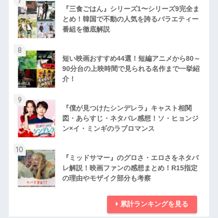
7
『三食ごはん』シリーズ1〜シリーズ9完全ま
とめ！韓国で不動の人気を誇るバラエティー
番組を徹底解説
8
短い映画おすすめ44選！短編アニメから80～
90分台の上映時間で見られる名作まで一挙紹
介！
9
『僕が見つけたシンデレラ』キャスト相関
図・あらすじ・ネタバレ感想！ソ・ヒョンジ
ン×イ・ミンギのラブロマンス
10
『ミッドサマー』のグロさ・エロさをネタバ
レ解説！映画ファンの感想まとめ！R15指定
の理由やモザイク部分も考察
累計ランキングを見る