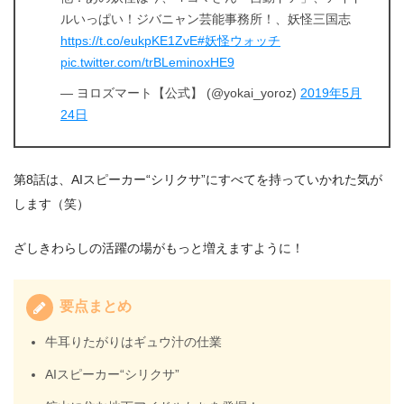
ルいっぱい！ジバニャン芸能事務所！、妖怪三国志
https://t.co/eukpKE1ZvE
#妖怪ウォッチ
pic.twitter.com/trBLeminoxHE9
— ヨロズマート【公式】 (@yokai_yoroz)
2019年5月
24日
第8話は、AIスピーカー“シリクサ”にすべてを持っていかれた気が
します（笑）
ざしきわらしの活躍の場がもっと増えますように！
要点まとめ
牛耳りたがりはギュウ汁の仕業
AIスピーカー“シリクサ”