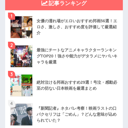
記事ランキング
1
女優の濡れ場がエロいおすすめ邦画56選！エ
ロさ、激しさ、おすすめ度を評価して厳選紹
介
2
最強にチートなアニメキャラクターランキン
グTOP20！強さや能力がデタラメにヤバいキ
ャラを厳選
3
絶対泣ける邦画おすすめ29選！号泣・感動必
至の切ない日本映画を厳選まとめ
4
『新聞記者』ネタバレ考察！映画ラストの口
パクセリフは「ごめん」？どんな意味が込め
られていた？