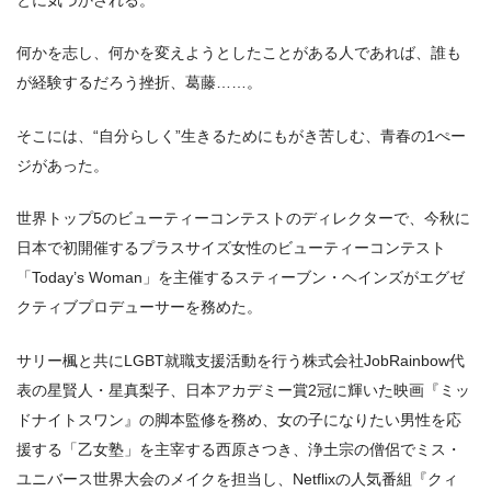
何かを志し、何かを変えようとしたことがある人であれば、誰も
が経験するだろう挫折、葛藤……。
そこには、“自分らしく”生きるためにもがき苦しむ、青春の1ぺー
ジがあった。
世界トップ5のビューティーコンテストのディレクターで、今秋に
日本で初開催するプラスサイズ女性のビューティーコンテスト
「Today’s Woman」を主催するスティーブン・ヘインズがエグゼ
クティブプロデューサーを務めた。
サリー楓と共にLGBT就職支援活動を行う株式会社JobRainbow代
表の星賢人・星真梨子、日本アカデミー賞2冠に輝いた映画『ミッ
ドナイトスワン』の脚本監修を務め、女の子になりたい男性を応
援する「乙女塾」を主宰する西原さつき、浄土宗の僧侶でミス・
ユニバース世界大会のメイクを担当し、Netflixの人気番組『クィ