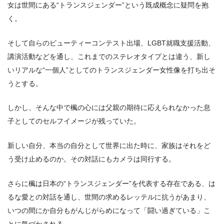
女は世間にある“トランスジェンダー”という既成概念に疑問を抱
く。
そして自らのビューティーコンテスト出場、LGBT就職支援活動、
講演活動などを通し、これまでのステレオタイプとは違う、新し
いリアルな“一個人”としてのトランスジェンダー女性像を打ち出そ
うとする。
しかし、そんな中で楓の心には父親の期待に応えられなかった息
子としてのセルフイメージが残っていた。
新しい自分、本当の自分として世界に出た時に、家族はそれをど
う受け止めるのか。その対話にもカメラは同行する。
さらに楓は日本の“トランスジェンダー”を代表する存在である、は
るな愛との対話を通し、世間の求めるレッテルに抗うがあまり、
いつの間にか自分もがんじがらめになって「闘い過ぎている」こ
とに気づかされる。