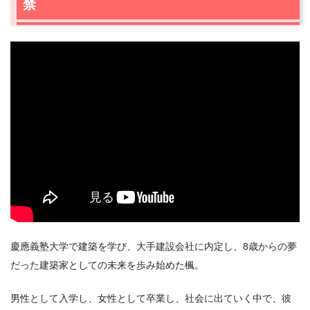
禁
2.3
西原さつき（俳優・「乙女塾」創立者）
2.4
渡辺志保（音楽ライター）
2.5
下山田志帆（女子サッカー選手）
2.6
五十嵐LINDA渉（アートディレクター）
3.
映画『息子のままで、女子になる』クラウドファンディ
ング情報
4.
映画『息子のままで、女子になる』作品情報
4.1
あらすじ
慶應義塾大学で建築を学び、大手建設会社に内定し、8歳からの夢
だった建築家としての未来を歩み始めた楓。
男性として入学し、女性として卒業し、社会に出ていく中で、彼