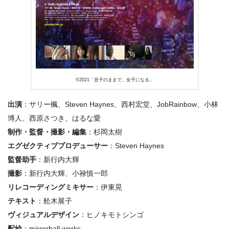
©2021「息子のままで、女子になる」
出演
：サリー楓、Steven Haynes、西村宏堂、JobRainbow、小林
博人、西原さつき、はるな愛
制作・監督・撮影・編集
：杉岡太樹
エグゼクティブプロデューサー
：Steven Haynes
監督助手
：新行内大輝
撮影
：新行内大輝、小禄慎一郎
リレコーディングミキサー
：伊東晃
テキスト
：舩木展子
ヴィジュアルデザイン
：ヒノキモトシンゴ
配給
：mirrorball works