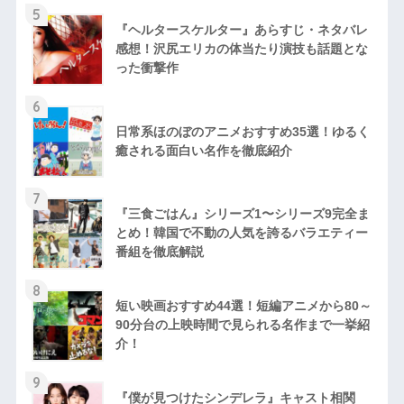
5
『ヘルタースケルター』あらすじ・ネタバレ
感想！沢尻エリカの体当たり演技も話題とな
った衝撃作
6
日常系ほのぼのアニメおすすめ35選！ゆるく
癒される面白い名作を徹底紹介
7
『三食ごはん』シリーズ1〜シリーズ9完全ま
とめ！韓国で不動の人気を誇るバラエティー
番組を徹底解説
8
短い映画おすすめ44選！短編アニメから80～
90分台の上映時間で見られる名作まで一挙紹
介！
9
『僕が見つけたシンデレラ』キャスト相関