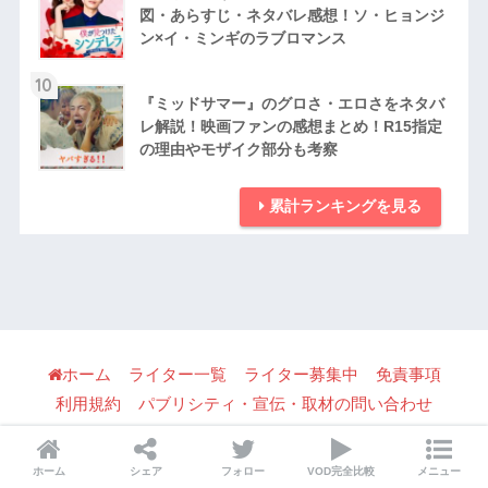
図・あらすじ・ネタバレ感想！ソ・ヒョンジ
ン×イ・ミンギのラブロマンス
10
『ミッドサマー』のグロさ・エロさをネタバ
レ解説！映画ファンの感想まとめ！R15指定
の理由やモザイク部分も考察
累計ランキングを見る
ホーム
ライター一覧
ライター募集中
免責事項
利用規約
パブリシティ・宣伝・取材の問い合わせ
プライバシーポリシー
© 2026 Mirtomo All rights reserved.
ホーム
シェア
フォロー
VOD完全比較
メニュー