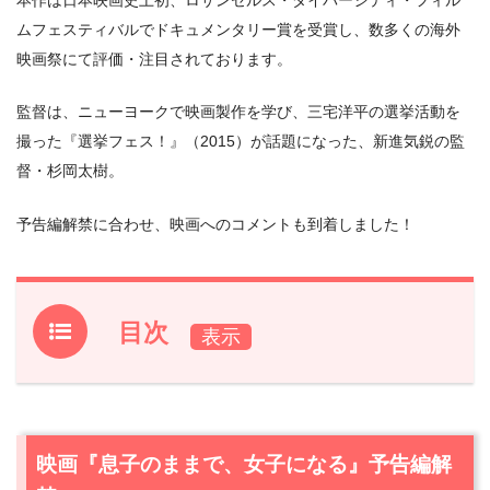
ムフェスティバルでドキュメンタリー賞を受賞し、数多くの海外
映画祭にて評価・注目されております。
監督は、ニューヨークで映画製作を学び、三宅洋平の選挙活動を
撮った『選挙フェス！』（2015）が話題になった、新進気鋭の監
督・杉岡太樹。
予告編解禁に合わせ、映画へのコメントも到着しました！
目次
1.
映画『息子のままで、女子になる』予告編解禁
2.
映画『息子のままで、女子になる』著名人コメント紹介
2.1
はるな愛（動画コメント）
映画『息子のままで、女子になる』予告編解
2.2
御田寺圭（文筆家・ラジオパーソナリティー）