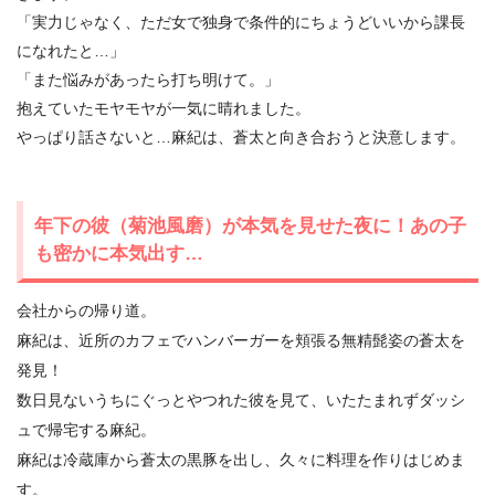
「実力じゃなく、ただ女で独身で条件的にちょうどいいから課長
になれたと…」
「また悩みがあったら打ち明けて。」
抱えていたモヤモヤが一気に晴れました。
やっぱり話さないと…麻紀は、蒼太と向き合おうと決意します。
年下の彼（菊池風磨）が本気を見せた夜に！あの子
も密かに本気出す…
会社からの帰り道。
麻紀は、近所のカフェでハンバーガーを頬張る無精髭姿の蒼太を
発見！
数日見ないうちにぐっとやつれた彼を見て、いたたまれずダッシ
ュで帰宅する麻紀。
麻紀は冷蔵庫から蒼太の黒豚を出し、久々に料理を作りはじめま
す。