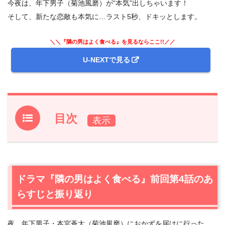
今夜は、年下男子（菊池風磨）が“本気”出しちゃいます！
そして、新たな恋敵も本気に…ラスト5秒、ドキッとします。
＼＼『隣の男はよく食べる』を見るならここ!!／／
U-NEXTで見る
目次
1.
ドラマ『隣の男はよく食べる』前回第4話のあらすじと振
り返り
2.
【ネタバレあり】ドラマ『隣の男はよく食べる』第5話
ドラマ『隣の男はよく食べる』前回第4話のあ
あらすじと感想
らすじと振り返り
2.1
年下の彼（菊池風磨）による甘い告白の直後に…彼女
（倉科カナ）逃走！
夜、年下男子・本宮蒼太（菊池風磨）におかずを届けに行った