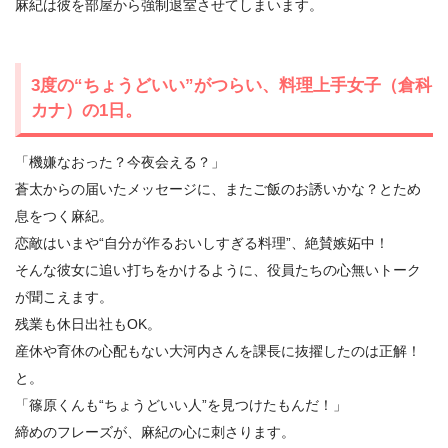
麻紀は彼を部屋から強制退室させてしまいます。
3度の“ちょうどいい”がつらい、料理上手女子（倉科
カナ）の1日。
「機嫌なおった？今夜会える？」
蒼太からの届いたメッセージに、またご飯のお誘いかな？とため
息をつく麻紀。
恋敵はいまや“自分が作るおいしすぎる料理”、絶賛嫉妬中！
そんな彼女に追い打ちをかけるように、役員たちの心無いトーク
が聞こえます。
残業も休日出社もOK。
産休や育休の心配もない大河内さんを課長に抜擢したのは正解！
と。
「篠原くんも“ちょうどいい人”を見つけたもんだ！」
締めのフレーズが、麻紀の心に刺さります。