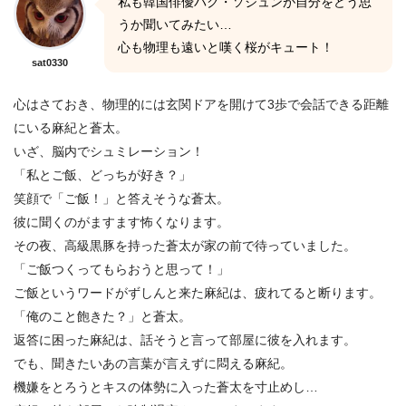
私も韓国俳優パク・ソジュンが自分をどう思
うか聞いてみたい…
心も物理も遠いと嘆く桜がキュート！
sat0330
心はさておき、物理的には玄関ドアを開けて3歩で会話できる距離
にいる麻紀と蒼太。
いざ、脳内でシュミレーション！
「私とご飯、どっちが好き？」
笑顔で「ご飯！」と答えそうな蒼太。
彼に聞くのがますます怖くなります。
その夜、高級黒豚を持った蒼太が家の前で待っていました。
「ご飯つくってもらおうと思って！」
ご飯というワードがずしんと来た麻紀は、疲れてると断ります。
「俺のこと飽きた？」と蒼太。
返答に困った麻紀は、話そうと言って部屋に彼を入れます。
でも、聞きたいあの言葉が言えずに悶える麻紀。
機嫌をとろうとキスの体勢に入った蒼太を寸止めし…