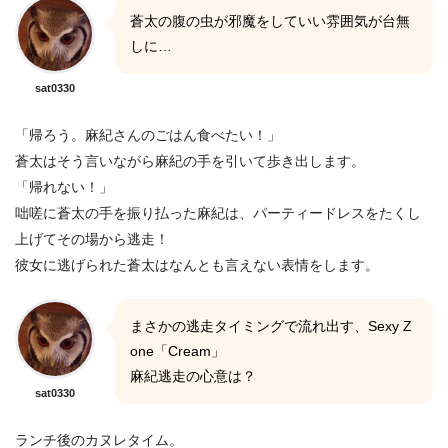
蒼太の腹の虫が邪魔をしていい雰囲気が台無
しに…
sat0330
「帰ろう。麻紀さんのごはん食べたい！」
蒼太はそう言いながら麻紀の手を引いて歩き出します。
「帰れない！」
咄嗟に蒼太の手を振り払った麻紀は、パーティードレスをたくし
上げてその場から逃走！
彼女に逃げられた蒼太はなんとも言えない表情をします。
まさかの逃走タイミングで流れ出す、Sexy Z
one「Cream」
麻紀逃走の心意は？
sat0330
ランチ後のカヌレタイム。