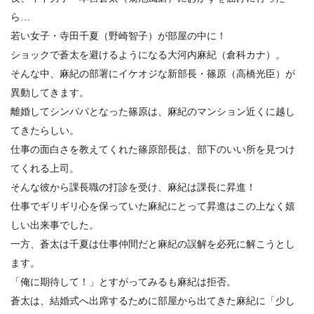
2.2
私とご飯、どっちが好き？って聞けなくて…
ら…
2.3
3度の“ちょうどいい”がつらい、料理上手女子（倉科カ
若い女子・寺田千夏（野崎智子）が部屋の中に！
ナ）の1日。
2.4
私ってちょうどいい？
ショックで蒼太を避けるようになる大河内麻紀（倉科カナ）。
2.5
好みを知りたがる千夏（野崎智子）と優しい上司の篠
そんな中、麻紀の部署にイケオジな新部長・篠原（高橋光臣）が
原（高橋光臣）
異動してきます。
2.6
年下の彼（菊池風磨）が本気を見せた夜に！あの子も
離婚してシンパパとなった篠原は、麻紀のマンション近くに越し
密かに本気出す…
てきたらしい。
仕事の面白さを教えてくれた篠原部長は、部下のいい所を見つけ
3.
ドラマ『隣の男はよく食べる』の次回に期待するもの
てくれる上司。
そんな彼から課長職の打診を受け、麻紀は課長に昇進！
仕事でギリギリ心を保っていた麻紀にとって昇進はこの上なく嬉
しい出来事でした。
一方、蒼太は千夏は仕事仲間だと麻紀の誤解を必死に解こうとし
ます。
「俺に期待して！」とすがってみるも麻紀は拒否。
蒼太は、結婚式へ出席するために部屋から出てきた麻紀に「少し