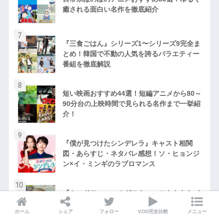
癒される面白い名作を徹底紹介
7
『三食ごはん』シリーズ1〜シリーズ9完全ま
とめ！韓国で不動の人気を誇るバラエティー
番組を徹底解説
8
短い映画おすすめ44選！短編アニメから80～
90分台の上映時間で見られる名作まで一挙紹
介！
9
『僕が見つけたシンデレラ』キャスト相関
図・あらすじ・ネタバレ感想！ソ・ヒョンジ
ン×イ・ミンギのラブロマンス
10
『ミッドサマー』のグロさ・エロさをネタバ
レ解説！映画ファンの感想まとめ！R15指定
ホーム
シェア
フォロー
VOD完全比較
メニュー
の理由やモザイク部分も考察