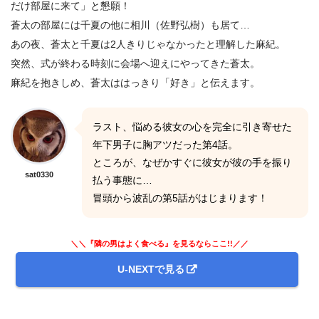
だけ部屋に来て」と懇願！
蒼太の部屋には千夏の他に相川（佐野弘樹）も居て…
あの夜、蒼太と千夏は2人きりじゃなかったと理解した麻紀。
突然、式が終わる時刻に会場へ迎えにやってきた蒼太。
麻紀を抱きしめ、蒼太ははっきり「好き」と伝えます。
ラスト、悩める彼女の心を完全に引き寄せた
年下男子に胸アツだった第4話。
ところが、なぜかすぐに彼女が彼の手を振り
sat0330
払う事態に…
冒頭から波乱の第5話がはじまります！
＼＼『隣の男はよく食べる』を見るならここ!!／／
U-NEXTで見る