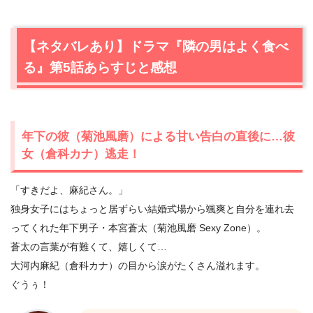
【ネタバレあり】ドラマ『隣の男はよく食べ
る』第5話あらすじと感想
年下の彼（菊池風磨）による甘い告白の直後に…彼
女（倉科カナ）逃走！
「すきだよ、麻紀さん。」
独身女子にはちょっと居ずらい結婚式場から颯爽と自分を連れ去
ってくれた年下男子・本宮蒼太（菊池風磨 Sexy Zone）。
蒼太の言葉が有難くて、嬉しくて…
大河内麻紀（倉科カナ）の目から涙がたくさん溢れます。
ぐうぅ！