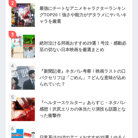
2
最強にチートなアニメキャラクターランキン
グTOP20！強さや能力がデタラメにヤバいキ
ャラを厳選
3
絶対泣ける邦画おすすめ29選！号泣・感動必
至の切ない日本映画を厳選まとめ
4
『新聞記者』ネタバレ考察！映画ラストの口
パクセリフは「ごめん」？どんな意味が込め
られていた？
5
『ヘルタースケルター』あらすじ・ネタバレ
感想！沢尻エリカの体当たり演技も話題とな
った衝撃作
6
日常系ほのぼのアニメおすすめ35選！ゆるく