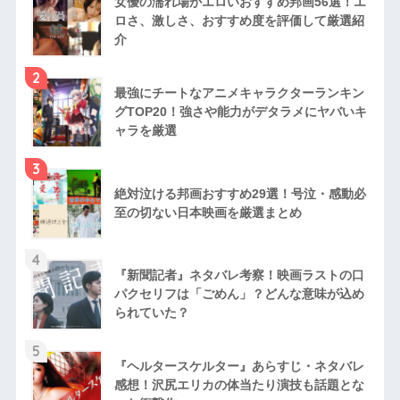
女優の濡れ場がエロいおすすめ邦画56選！エ
ロさ、激しさ、おすすめ度を評価して厳選紹
介
2
最強にチートなアニメキャラクターランキン
グTOP20！強さや能力がデタラメにヤバいキ
ャラを厳選
3
絶対泣ける邦画おすすめ29選！号泣・感動必
至の切ない日本映画を厳選まとめ
4
『新聞記者』ネタバレ考察！映画ラストの口
パクセリフは「ごめん」？どんな意味が込め
られていた？
5
『ヘルタースケルター』あらすじ・ネタバレ
感想！沢尻エリカの体当たり演技も話題とな