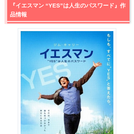
あらすじ・感想
『イエスマン “YES”は人生のパスワード』作
2.1
主人公カール・アレン（ジム・キャリー）の生き方から
品情報
人生で大切なことを多く学べる作品
2.2
スケジュール帳を予定でいっぱいになるくらい埋めた
くなる
2.3
随所に散りばめられた笑いどころに息つく暇がない
2.4
ズーイー・デジャネルが演じたヒロインのアリソンが
本当に可愛いすぎる
3.
『イエスマン “YES”は人生のパスワード』まとめ