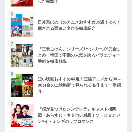
った衝撃作
6
日常系ほのぼのアニメおすすめ35選！ゆるく
癒される面白い名作を徹底紹介
7
『三食ごはん』シリーズ1〜シリーズ9完全ま
とめ！韓国で不動の人気を誇るバラエティー
番組を徹底解説
8
短い映画おすすめ44選！短編アニメから80～
90分台の上映時間で見られる名作まで一挙紹
介！
9
『僕が見つけたシンデレラ』キャスト相関
図・あらすじ・ネタバレ感想！ソ・ヒョンジ
ン×イ・ミンギのラブロマンス