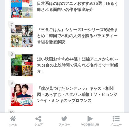
日常系ほのぼのアニメおすすめ35選！ゆるく
癒される面白い名作を徹底紹介
7
『三食ごはん』シリーズ1〜シリーズ9完全ま
とめ！韓国で不動の人気を誇るバラエティー
番組を徹底解説
8
短い映画おすすめ44選！短編アニメから80～
90分台の上映時間で見られる名作まで一挙紹
介！
9
『僕が見つけたシンデレラ』キャスト相関
図・あらすじ・ネタバレ感想！ソ・ヒョンジ
ン×イ・ミンギのラブロマンス
10
『ミッドサマー』のグロさ・エロさをネタバ
レ解説！映画ファンの感想まとめ！R15指定
ホーム
シェア
フォロー
VOD完全比較
メニュー