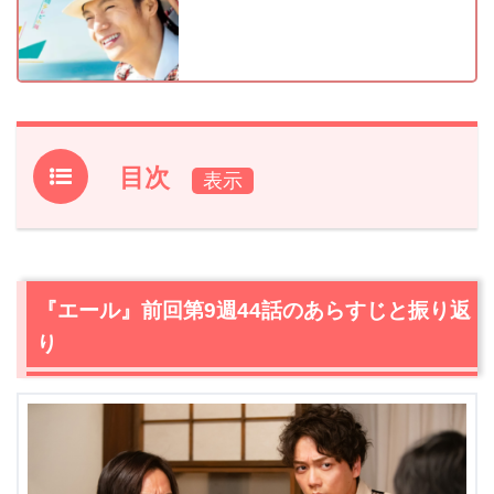
目次
1.
『エール』前回第9週44話のあらすじと振り返り
2.
【ネタバレ】『エール』第9週45話あらすじ・感想
2.1
希穂子（入山法子）が鉄男（中村蒼）の前から姿を消し
『エール』前回第9週44話のあらすじと振り返
た本当の理由
り
2.2
鉄男（中村蒼）の想いは希穂子（入山法子）に届くの
か
2.3
ヴィオレッタ役は夏目（小南満佑子）か音（二階堂ふ
み）か。運命の最終選考の結果は？
3.
『エール』第9週45話まとめ