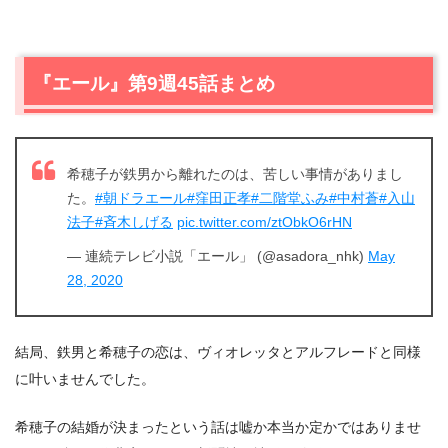
『エール』第9週45話まとめ
希穂子が鉄男から離れたのは、苦しい事情がありまし
た。
#朝ドラエール
#窪田正孝
#二階堂ふみ
#中村蒼
#入山
法子
#斉木しげる
pic.twitter.com/ztObkO6rHN
— 連続テレビ小説「エール」 (@asadora_nhk)
May
28, 2020
結局、鉄男と希穂子の恋は、ヴィオレッタとアルフレードと同様
に叶いませんでした。
希穂子の結婚が決まったという話は嘘か本当か定かではありませ