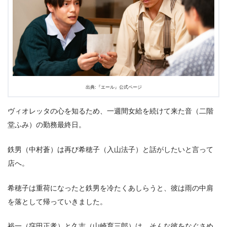
出典:『エール』公式ページ
ヴィオレッタの心を知るため、一週間女給を続けて来た音（二階
堂ふみ）の勤務最終日。
鉄男（中村蒼）は再び希穂子（入山法子）と話がしたいと言って
店へ。
希穂子は重荷になったと鉄男を冷たくあしらうと、彼は雨の中肩
を落として帰っていきました。
裕一（窪田正孝）と久志（山崎育三郎）は、そんな彼をなぐさめ