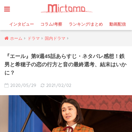
インタビュー
コラム/考察
ランキング/まとめ
動画配信
ホーム
ドラマ
国内ドラマ
『エール』第9週45話あらすじ・ネタバレ感想！鉄
男と希穂子の恋の行方と音の最終選考、結末はいか
に？
2020/05/29
2021/02/02