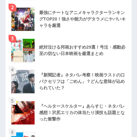
2
最強にチートなアニメキャラクターランキン
グTOP20！強さや能力がデタラメにヤバいキ
ャラを厳選
3
絶対泣ける邦画おすすめ29選！号泣・感動必
至の切ない日本映画を厳選まとめ
4
『新聞記者』ネタバレ考察！映画ラストの口
パクセリフは「ごめん」？どんな意味が込め
られていた？
5
『ヘルタースケルター』あらすじ・ネタバレ
感想！沢尻エリカの体当たり演技も話題とな
った衝撃作
6