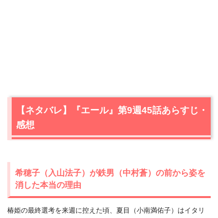
【ネタバレ】『エール』第9週45話あらすじ・
感想
希穂子（入山法子）が鉄男（中村蒼）の前から姿を
消した本当の理由
椿姫の最終選考を来週に控えた頃、夏目（小南満佑子）はイタリ