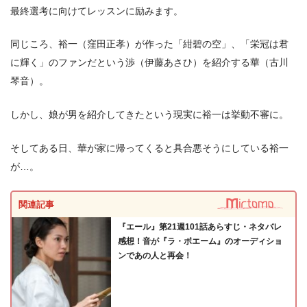
最終選考に向けてレッスンに励みます。
同じころ、裕一（窪田正孝）が作った「紺碧の空」、「栄冠は君
に輝く」のファンだという渉（伊藤あさひ）を紹介する華（古川
琴音）。
しかし、娘が男を紹介してきたという現実に裕一は挙動不審に。
そしてある日、華が家に帰ってくると具合悪そうにしている裕一
が…。
関連記事
『エール』第21週101話あらすじ・ネタバレ
感想！音が『ラ・ボエーム』のオーディショ
ンであの人と再会！