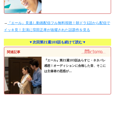
→
『エール』見逃し動画配信フル無料視聴！朝ドラ1話から配信で
イッキ見！主演に窪田正孝が抜擢された話題作を見る
▼次回第21週103話も続けて読む▼
関連記事
『エール』第21週103話あらすじ・ネタバレ
感想！オーディションに合格した音、そこに
は主催者の思惑が…