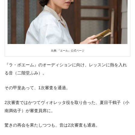
2.5
才能とは？華（古川琴音）と吟（松井玲奈）は語る。
2.6
「母親失格だわ」と呟く音（二階堂ふみ）の想い
3.
『エール』第21週102話あらすじ・ネタバレ感想まとめ
出典:『エール』公式ページ
『ラ・ボエーム』のオーディションに向け、レッスンに熱を入れ
る音（二階堂ふみ）。
その甲斐あって、1次審査を通過。
2次審査ではかつてヴィオレッタ役を取り合った、夏目千鶴子（小
南満佑子）が審査員席に。
驚きの再会を果たしつつも、音は2次審査も通過。