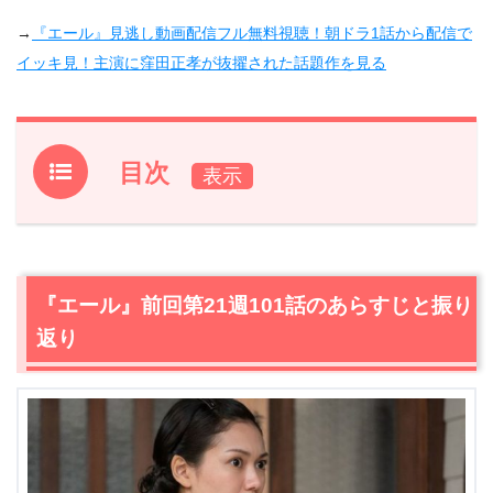
→
『エール』見逃し動画配信フル無料視聴！朝ドラ1話から配信で
イッキ見！主演に窪田正孝が抜擢された話題作を見る
目次
1.
『エール』前回第21週101話のあらすじと振り返り
2.
【ネタバレ】『エール』第21週102話あらすじ・感想
2.1
裕一（窪田正孝）の看病に励む華（古川琴音）。しかし
『エール』前回第21週101話のあらすじと振り
音（二階堂ふみ）は…
返り
2.2
両親を尊敬する渉（伊藤あさひ）。華（古川琴音）は
ツンとした態度をとってしまい猛省する
2.3
最終オーディションを前に対面する音（二階堂ふみ）
と千鶴子（小南満佑子）
2.4
「お母さん、私の気持ちわかってない！」家を飛び出
した華（古川琴音）が向かった先は…