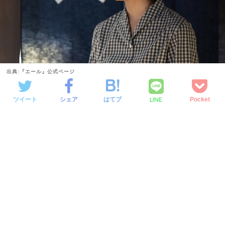
出典:『エール』公式ページ
LINE
ツイート
シェア
はてブ
Pocket