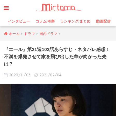
インタビュー
コラム/考察
ランキング/まとめ
動画配信
ホーム
ドラマ
国内ドラマ
『エール』第21週102話あらすじ・ネタバレ感想！
不満を爆発させて家を飛び出した華が向かった先
は？
2020/11/03
2021/02/04