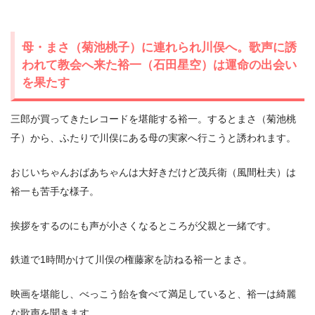
母・まさ（菊池桃子）に連れられ川俣へ。歌声に誘
われて教会へ来た裕一（石田星空）は運命の出会い
を果たす
三郎が買ってきたレコードを堪能する裕一。するとまさ（菊池桃
子）から、ふたりで川俣にある母の実家へ行こうと誘われます。
おじいちゃんおばあちゃんは大好きだけど茂兵衛（風間杜夫）は
裕一も苦手な様子。
挨拶をするのにも声が小さくなるところが父親と一緒です。
鉄道で1時間かけて川俣の権藤家を訪ねる裕一とまさ。
映画を堪能し、べっこう飴を食べて満足していると、裕一は綺麗
な歌声を聞きます。