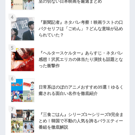
至の切ない日本映画を厳選まとめ
4
『新聞記者』ネタバレ考察！映画ラストの口
パクセリフは「ごめん」？どんな意味が込め
られていた？
5
『ヘルタースケルター』あらすじ・ネタバレ
感想！沢尻エリカの体当たり演技も話題とな
った衝撃作
6
日常系ほのぼのアニメおすすめ35選！ゆるく
癒される面白い名作を徹底紹介
7
『三食ごはん』シリーズ1〜シリーズ9完全ま
とめ！韓国で不動の人気を誇るバラエティー
番組を徹底解説