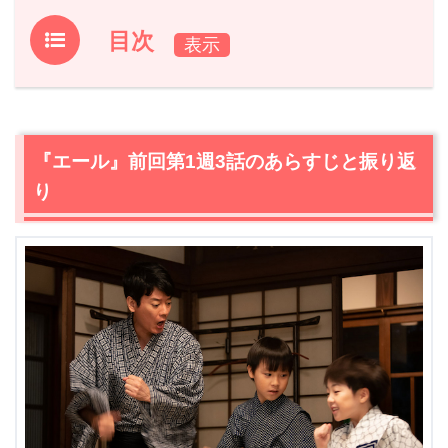
目次
1.
『エール』前回第1週3話のあらすじと振り返り
2.
【ネタバレ】『エール』第1週4話あらすじ・感想
2.1
藤堂清晴（森山直太朗）からの課題に悩む裕一（石田星
『エール』前回第1週3話のあらすじと振り返
空）
り
2.2
母・まさ（菊池桃子）に連れられ川俣へ。歌声に誘わ
れて教会へ来た裕一（石田星空）は運命の出会いを果たす
2.3
作詞入門の本を貰った裕一（石田星空）はこれを読み
ふけり、朝早くから学校で曲を作るが…
3.
『エール』第1週4話まとめ