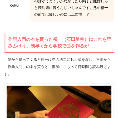
の話がうまくいかなかったら絹子と離婚しろ
KAMUI
と茂兵衛に言うおじいちゃんです。孫の裕一
の前では優しいのに…二面性！？
作詞入門の本を貰った裕一（石田星空）はこれを読
みふけり、朝早くから学校で曲を作るが…
川俣から帰ってくると裕一は弟の浩二にお土産を渡し、三郎から
「作曲入門」の本を貰うと、部屋にこもって何時間も読み続けま
す。