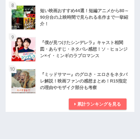
8
短い映画おすすめ44選！短編アニメから80～
90分台の上映時間で見られる名作まで一挙紹
介！
9
『僕が見つけたシンデレラ』キャスト相関
図・あらすじ・ネタバレ感想！ソ・ヒョンジ
ン×イ・ミンギのラブロマンス
10
『ミッドサマー』のグロさ・エロさをネタバ
レ解説！映画ファンの感想まとめ！R15指定
の理由やモザイク部分も考察
累計ランキングを見る