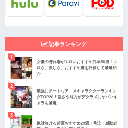
記事ランキング
1
女優の濡れ場がエロいおすすめ邦画56選！エ
ロさ、激しさ、おすすめ度を評価して厳選紹
介
2
最強にチートなアニメキャラクターランキン
グTOP20！強さや能力がデタラメにヤバいキ
ャラを厳選
3
絶対泣ける邦画おすすめ29選！号泣・感動必