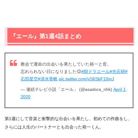
『エール』第1週4話まとめ
教会で運命の出会いを果たしていた裕一と音。
忘れられない日になりました😌
#朝ドラエール
#光石研
#
石田星空
#清水香帆
pic.twitter.com/vS6SbF10mJ
— 連続テレビ小説「エール」 (@asadora_nhk)
April 1,
2020
第1週にして音楽と衝撃的な出会いを果たし、初めての作曲をし、
さらには人生のパートナーとも出会った裕一くん。