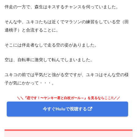
伴走の一方で、森生はキスするチャンスを伺っていました。
そんな中、ユキコたちは近くでマラソンの練習をしている空（田
邊桃子）と合流することに。
そこには伴走者なしで走る空の姿がありました。
空は、自転車に激突して転んでしまいました。
ユキコの前では平気だと強がる空ですが、ユキコはそんな空の様
子が気にかかって・・・。
＼＼『恋です！〜ヤンキー君と白杖ガール～』を見るならここ!!／／
今すぐHuluで視聴する