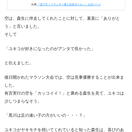
出典:
『恋です！〜ヤンキー君と白杖ガール～』公式ページ
空は、森生に伴走してくれたことに対して、素直に「ありがと
う」と言いました。
そして
「ユキコが好きになったのがアンタで良かった」
と伝えました。
後日開かれたマラソン大会では、空は見事優勝することが出来ま
した。
有言実行の空を「カッコイイ！」と褒める森生を見て、ユキコは
少しつまらなそう。
「黒川は足の速い子の方がいいの・・・？」
ユキコがヤキモチを焼いてくれていると知った森生は、喜びのあ