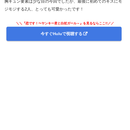
胸キュン要素は少な目の今回でしたが、最後に初めてのキスにモ
ジモジする2人、とっても可愛かったです！
＼＼『恋です！〜ヤンキー君と白杖ガール～』を見るならここ!!／／
今すぐHuluで視聴する