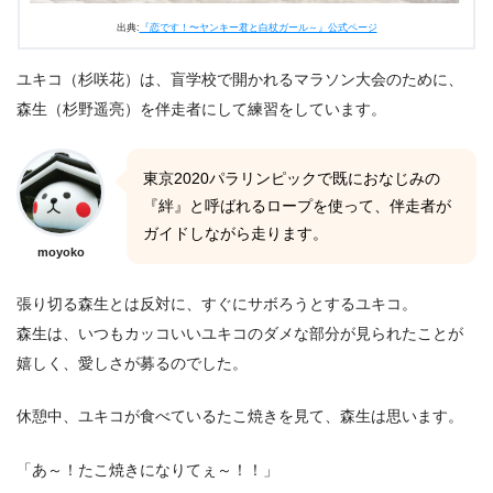
出典:
『恋です！〜ヤンキー君と白杖ガール～』公式ページ
ユキコ（杉咲花）は、盲学校で開かれるマラソン大会のために、
森生（杉野遥亮）を伴走者にして練習をしています。
東京2020パラリンピックで既におなじみの
『絆』と呼ばれるロープを使って、伴走者が
ガイドしながら走ります。
moyoko
張り切る森生とは反対に、すぐにサボろうとするユキコ。
森生は、いつもカッコいいユキコのダメな部分が見られたことが
嬉しく、愛しさが募るのでした。
休憩中、ユキコが食べているたこ焼きを見て、森生は思います。
「あ～！たこ焼きになりてぇ～！！」