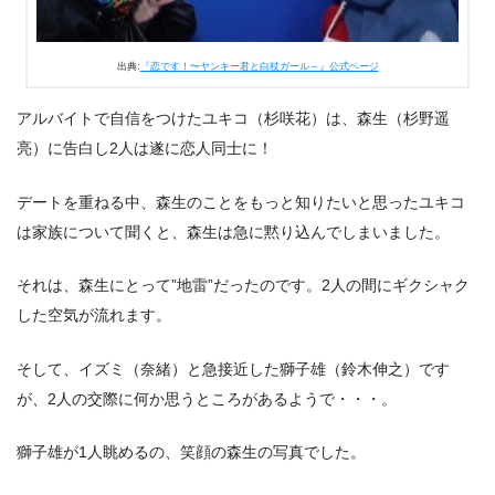
話 感想＆まとめ
出典:
『恋です！〜ヤンキー君と白杖ガール～』公式ページ
アルバイトで自信をつけたユキコ（杉咲花）は、森生（杉野遥
亮）に告白し2人は遂に恋人同士に！
デートを重ねる中、森生のことをもっと知りたいと思ったユキコ
は家族について聞くと、森生は急に黙り込んでしまいました。
それは、森生にとって”地雷”だったのです。2人の間にギクシャク
した空気が流れます。
そして、イズミ（奈緒）と急接近した獅子雄（鈴木伸之）です
が、2人の交際に何か思うところがあるようで・・・。
獅子雄が1人眺めるの、笑顔の森生の写真でした。