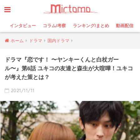
インタビュー
コラム/考察
ランキング/まとめ
動画配信
ホーム
ドラマ
国内ドラマ
ドラマ『恋です！ 〜ヤンキーくんと白杖ガー
ル〜』第6話 ユキコの友達と森生が大喧嘩！ユキコ
が考えた策とは？
2021/11/11