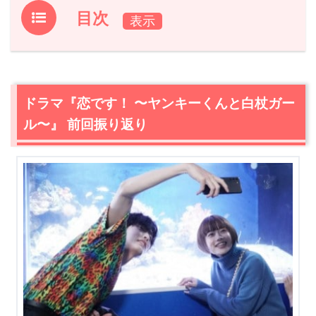
目次
1.
ドラマ『恋です！ 〜ヤンキーくんと白杖ガール〜』 前回
振り返り
2.
【ネタバレあり】ドラマ『恋です！〜ヤンキー君と白杖
ドラマ『恋です！ 〜ヤンキーくんと白杖ガー
ガール～』第6話あらすじ・感想
ル〜』 前回振り返り
2.1
マラソンの練習
2.2
転倒事故
2.3
転倒事故の理由
2.4
空と森生の喧嘩
2.5
これじゃダメだ
2.6
空と森生の勝負
2.7
置きチャリの犯人
2.8
大好きなことを邪魔しないで
2.9
ユキコのヤキモチ
3.
ドラマ『恋です！ ～ヤンキーくんと白杖ガール～』 第6