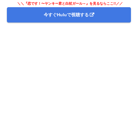
＼＼『恋です！〜ヤンキー君と白杖ガール～』を見るならここ!!／／
今すぐHuluで視聴する