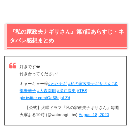
『私の家政夫ナギサさん』第7話あらすじ・ネ
タバレ感想まとめ
好きです❤️
付き合ってください‼️
キャーキャー🤩
#わたナギ
#私の家政夫ナギサさん
#多
部未華子
#大森南朋
#瀬戸康史
#TBS
pic.twitter.com/Oa68ejoLZd
— 【公式】火曜ドラマ『私の家政夫ナギサさん』毎週
火曜よる10時 (@watanagi_tbs)
August 18, 2020