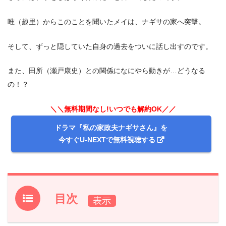
唯（趣里）からこのことを聞いたメイは、ナギサの家へ突撃。
そして、ずっと隠していた自身の過去をついに話し出すのです。
また、田所（瀬戸康史）との関係になにやら動きが…どうなる
の！？
＼＼無料期間なし!いつでも解約OK／／
ドラマ『私の家政夫ナギサさん』を
今すぐU-NEXTで無料視聴する
目次
1.
『私の家政夫ナギサさん』前回第6話のあらすじと振り返