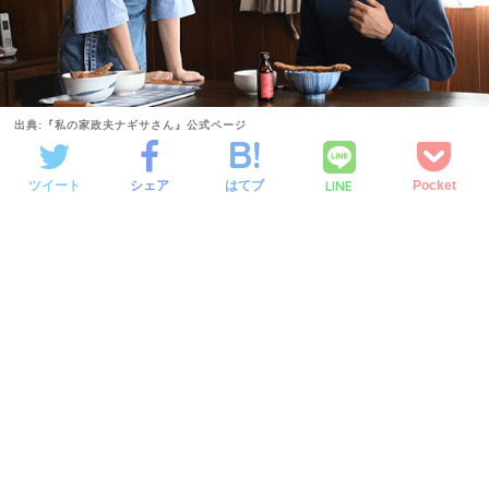
出典:『私の家政夫ナギサさん』公式ページ
LINE
ツイート
シェア
はてブ
Pocket