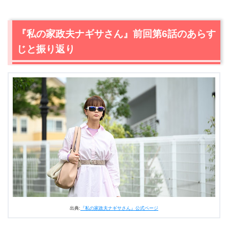
り
2.
【ネタバレ】『私の家政夫ナギサさん』第7話あらす
『私の家政夫ナギサさん』前回第6話のあらす
じ・感想
じと振り返り
2.1
不調のナギサ（大森南朋）。まさかの休業を申請！？
2.2
ついに語られるナギサ（大森南朋）の過去。そして手
帳の持ち主は…
2.3
ナギサ（大森南朋）の状況をだいたい把握したメイ
（多部未華子）が取った行動は…
2.4
忙しいを理由に恋を後回しにしていたメイ（多部未華
子）。すると田所（瀬戸康史）から愛の告白が…
2.5
意気消沈の田所（瀬戸康史）が帰路で見てしまったも
のは！？メイ（多部未華子）とナギサ（大森南朋）の…
3.
『私の家政夫ナギサさん』第7話あらすじ・ネタバレ感
想まとめ
出典:
『私の家政夫ナギサさん』公式ページ