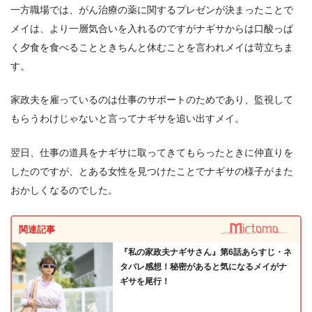
一方職場では、がん治療の薬に関するプレゼンが決まったことで
メイは、より一層気合いを入れるのですがナギサからは口酸っぱ
く夕食を食べることときちんと休むことを言われメイは苛立ちま
す。
家政夫を雇っているのは仕事のサポートのためであり、監視して
もらうわけじゃないと言ってナギサを追い出すメイ。
翌日、仕事の道具をナギサに取ってきてもらったときに仲直りを
したのですが、とある女性を見つけたことでナギサの様子がまた
おかしくなるのでした。
関連記事
『私の家政夫ナギサさん』第6話あらすじ・ネ
タバレ感想！秘密があると気になるメイがナ
ギサを尾行！