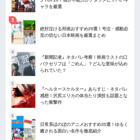
ャラを厳選
3
絶対泣ける邦画おすすめ29選！号泣・感動必
至の切ない日本映画を厳選まとめ
4
『新聞記者』ネタバレ考察！映画ラストの口
パクセリフは「ごめん」？どんな意味が込め
られていた？
5
『ヘルタースケルター』あらすじ・ネタバレ
感想！沢尻エリカの体当たり演技も話題とな
った衝撃作
6
日常系ほのぼのアニメおすすめ35選！ゆるく
癒される面白い名作を徹底紹介