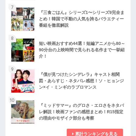
7
『三食ごはん』シリーズ1〜シリーズ9完全ま
とめ！韓国で不動の人気を誇るバラエティー
番組を徹底解説
8
短い映画おすすめ44選！短編アニメから80～
90分台の上映時間で見られる名作まで一挙紹
介！
9
『僕が見つけたシンデレラ』キャスト相関
図・あらすじ・ネタバレ感想！ソ・ヒョンジ
ン×イ・ミンギのラブロマンス
10
『ミッドサマー』のグロさ・エロさをネタバ
レ解説！映画ファンの感想まとめ！R15指定
の理由やモザイク部分も考察
累計ランキングを見る