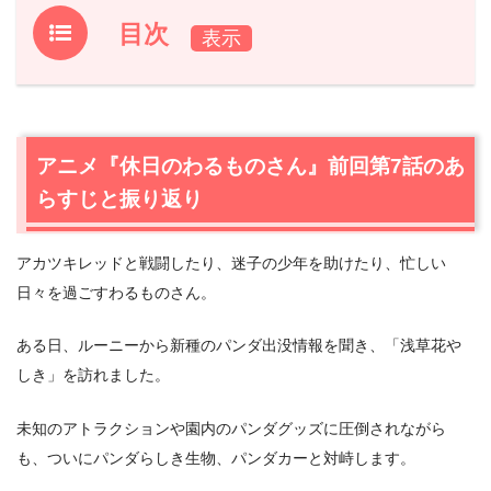
目次
1.
アニメ『休日のわるものさん』前回第7話のあらすじと振
り返り
2.
【ネタバレあり】アニメ『休日のわるものさん』第8話
アニメ『休日のわるものさん』前回第7話のあ
あらすじ・感想
らすじと振り返り
2.1
悪者もコタツでみかん
2.2
暇を持て余したアートバトル
アカツキレッドと戦闘したり、迷子の少年を助けたり、忙しい
2.3
クリスマスプレゼント交換会！
日々を過ごすわるものさん。
2.4
わるものさんの脳内会議
3.
アニメ『休日のわるものさん』第8話まとめ
ある日、ルーニーから新種のパンダ出没情報を聞き、「浅草花や
しき」を訪れました。
未知のアトラクションや園内のパンダグッズに圧倒されながら
も、ついにパンダらしき生物、パンダカーと対峙します。