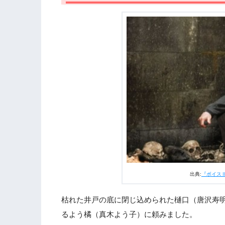
2.2
403号室の住人
2.3
成瀬チャンネルのXfileに現れた悪霊
2.4
石川（増田貴久）の決心
2.5
本当の被害者
2.6
京介（安藤政信）の母親
2.7
意識を失う石川（増田貴久）
3.
ドラマ『ボイスⅡ110緊急指令室』第6
出典:
『ボイスⅡ
枯れた井戸の底に閉じ込められた樋口（唐沢寿
るよう橘（真木よう子）に頼みました。