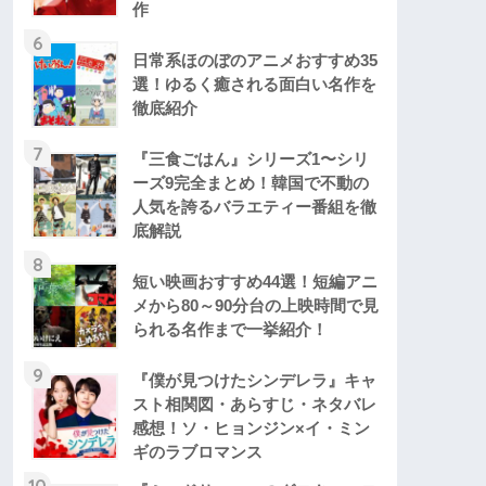
作
6
日常系ほのぼのアニメおすすめ35
選！ゆるく癒される面白い名作を
徹底紹介
7
『三食ごはん』シリーズ1〜シリ
ーズ9完全まとめ！韓国で不動の
人気を誇るバラエティー番組を徹
底解説
8
短い映画おすすめ44選！短編アニ
メから80～90分台の上映時間で見
られる名作まで一挙紹介！
9
『僕が見つけたシンデレラ』キャ
スト相関図・あらすじ・ネタバレ
感想！ソ・ヒョンジン×イ・ミン
ギのラブロマンス
10