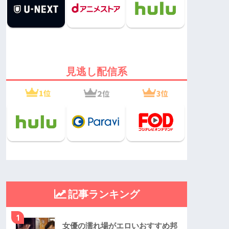
見逃し配信系
記事ランキング
1
女優の濡れ場がエロいおすすめ邦