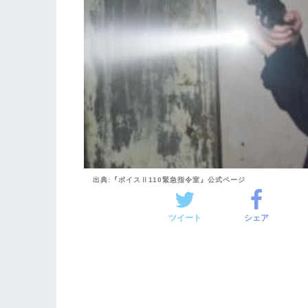
出典:『ボイスⅡ110緊急指令室』公式ページ
ツイート
シェア