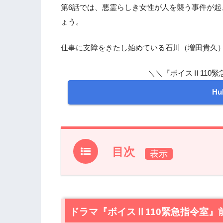
第6話では、悪霊らしき女性が人を襲う事件が
ょう。
仕事に支障をきたし始めている石川（増田貴久
＼＼『ボイスⅡ110緊
H
目次
1.
ドラマ『ボイスⅡ110緊急指令室』前回
2.
【ネタバレあり】ドラマ『ボイスⅡ11
2.1
ドラマ『ボイスⅡ110緊急指令室』
25年前の白塗りの男