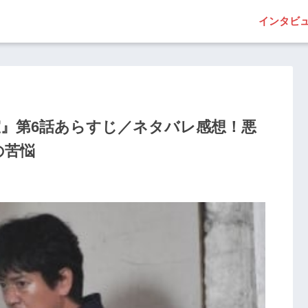
インタビ
室』第6話あらすじ／ネタバレ感想！悪
の苦悩