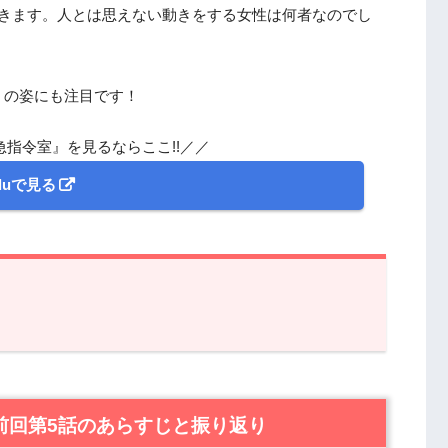
起きます。人とは思えない動きをする女性は何者なのでし
）の姿にも注目です！
急指令室』を見るならここ!!／／
uluで見る
第5話のあらすじと振り返り
0緊急指令室』第6話あらすじと感想
前回第5話のあらすじと振り返り