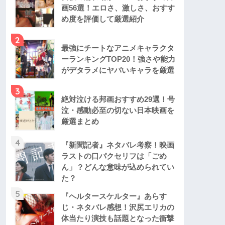
画56選！エロさ、激しさ、おすす
め度を評価して厳選紹介
2
最強にチートなアニメキャラクタ
ーランキングTOP20！強さや能力
がデタラメにヤバいキャラを厳選
3
絶対泣ける邦画おすすめ29選！号
泣・感動必至の切ない日本映画を
厳選まとめ
4
『新聞記者』ネタバレ考察！映画
ラストの口パクセリフは「ごめ
ん」？どんな意味が込められてい
た？
5
『ヘルタースケルター』あらす
じ・ネタバレ感想！沢尻エリカの
体当たり演技も話題となった衝撃