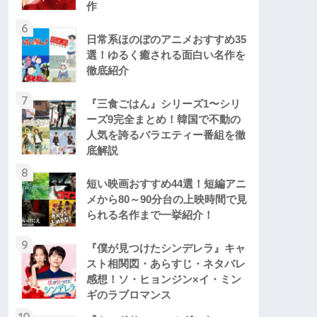
作
6
日常系ほのぼのアニメおすすめ35
選！ゆるく癒される面白い名作を
徹底紹介
7
『三食ごはん』シリーズ1〜シリ
ーズ9完全まとめ！韓国で不動の
人気を誇るバラエティー番組を徹
底解説
8
短い映画おすすめ44選！短編アニ
メから80～90分台の上映時間で見
られる名作まで一挙紹介！
9
『僕が見つけたシンデレラ』キャ
スト相関図・あらすじ・ネタバレ
感想！ソ・ヒョンジン×イ・ミン
ギのラブロマンス
10