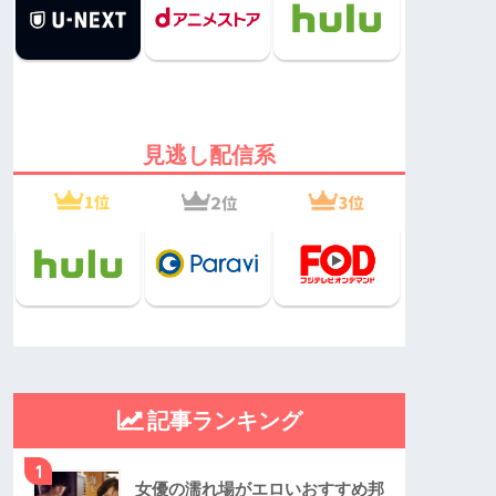
見逃し配信系
記事ランキング
1
女優の濡れ場がエロいおすすめ邦