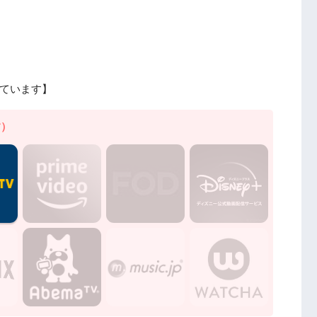
ています】
す）