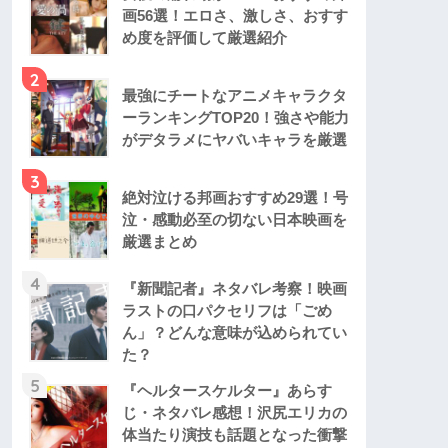
画56選！エロさ、激しさ、おすす
め度を評価して厳選紹介
2
最強にチートなアニメキャラクタ
ーランキングTOP20！強さや能力
がデタラメにヤバいキャラを厳選
3
絶対泣ける邦画おすすめ29選！号
泣・感動必至の切ない日本映画を
厳選まとめ
4
『新聞記者』ネタバレ考察！映画
ラストの口パクセリフは「ごめ
ん」？どんな意味が込められてい
た？
5
『ヘルタースケルター』あらす
じ・ネタバレ感想！沢尻エリカの
体当たり演技も話題となった衝撃