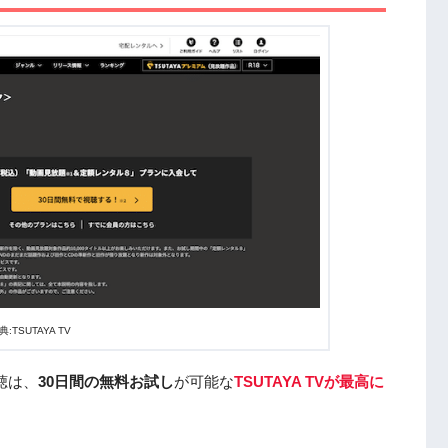
典:TSUTAYA TV
聴は、
30日間の無料お試し
が可能な
TSUTAYA TVが最高に