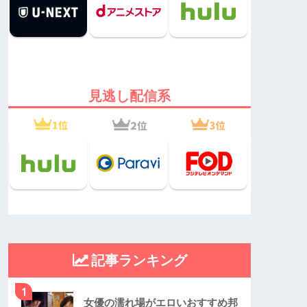
見逃し配信系
記事ランキング
1
女優の濡れ場がエロいおすすめ邦