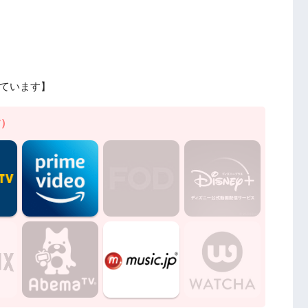
ています】
す）