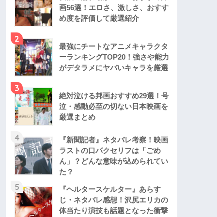
画56選！エロさ、激しさ、おすす
め度を評価して厳選紹介
2
最強にチートなアニメキャラクタ
ーランキングTOP20！強さや能力
がデタラメにヤバいキャラを厳選
3
絶対泣ける邦画おすすめ29選！号
泣・感動必至の切ない日本映画を
厳選まとめ
4
『新聞記者』ネタバレ考察！映画
ラストの口パクセリフは「ごめ
ん」？どんな意味が込められてい
た？
5
『ヘルタースケルター』あらす
じ・ネタバレ感想！沢尻エリカの
体当たり演技も話題となった衝撃