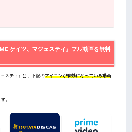
ME ゲイツ、マジェスティ』フル動画を無料で見れる動画
ME ゲイツ、マジェスティ』の無料視聴はU-NEXTが一番お
TIME ゲイツ、マジェスティ』フル動画を無料
IME ゲイツ、マジェスティ』を動画配信＆宅配レンタルで
マジェスティ』は、下記の
アイコンが有効になっている動画
ME ゲイツ、マジェスティ』作品情報
ME ゲイツ、マジェスティ』あらすじ
IME ゲイツ、マジェスティ』感想・口コミ
ます。
IME ゲイツ、マジェスティ』キャスト・登場人物
IME ゲイツ、マジェスティ』制作スタッフ
ME ゲイツ、マジェスティ』を見たい人におすすめの関連