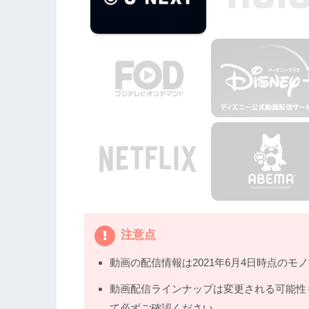
作品
3.1
『劇場版 仮面ライダージオウ Over Qua
3.2
『仮面ライダージオウ スピンオフ RID
3.3
『仮面ライダー平成ジェネレーションズ 
4.
映画『仮面ライダージオウ NEXT TIME
Pandoraではなく、配信サービスで安全
5.
映画『仮面ライダージオウ NEXT TI
注意点
動画の配信情報は2021年6月4日時点のモ
動画配信ラインナップは変更される可能性
て必ずご確認ください。