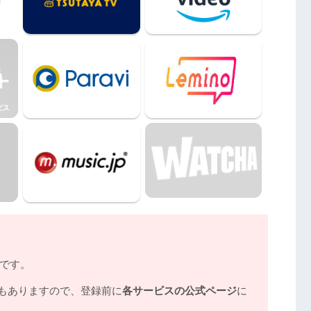
rtzer』（2019年）
ER TIME 仮面ライダー龍騎』（2019年）
FOREVER』（2018年）
 ゲイツ、マジェスティ』の動画はDailymotionや
に見よう
ME ゲイツ、マジェスティ』動画フル無料視聴まとめ
ノです。
もありますので、登録前に
各サービスの公式ページ
に