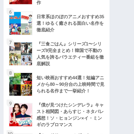
作
6
日常系ほのぼのアニメおすすめ35
選！ゆるく癒される面白い名作を
徹底紹介
7
『三食ごはん』シリーズ1〜シリ
ーズ9完全まとめ！韓国で不動の
人気を誇るバラエティー番組を徹
底解説
8
短い映画おすすめ44選！短編アニ
メから80～90分台の上映時間で見
られる名作まで一挙紹介！
9
『僕が見つけたシンデレラ』キャ
スト相関図・あらすじ・ネタバレ
感想！ソ・ヒョンジン×イ・ミン
ギのラブロマンス
10