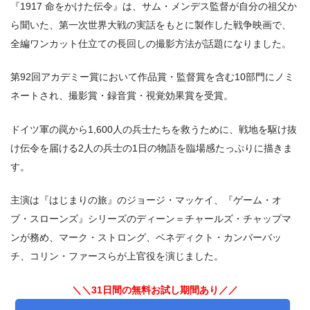
『1917 命をかけた伝令』は、サム・メンデス監督が自分の祖父か
ら聞いた、第一次世界大戦の実話をもとに製作した戦争映画で、
全編ワンカット仕立ての長回しの撮影方法が話題になりました。
第92回アカデミー賞において作品賞・監督賞を含む10部門にノミ
ネートされ、撮影賞・録音賞・視覚効果賞を受賞。
ドイツ軍の罠から1,600人の兵士たちを救うために、戦地を駆け抜
け伝令を届ける2人の兵士の1日の物語を臨場感たっぷりに描きま
す。
主演は『はじまりの旅』のジョージ・マッケイ、『ゲーム・オ
ブ・スローンズ』シリーズのディーン＝チャールズ・チャップマ
ンが務め、マーク・ストロング、ベネディクト・カンバーバッ
チ、コリン・ファースらが上官役を演じました。
＼＼31日間の無料お試し期間あり／／