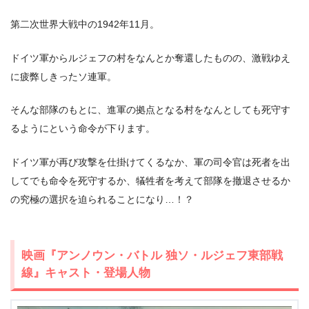
第二次世界大戦中の1942年11月。
ドイツ軍からルジェフの村をなんとか奪還したものの、激戦ゆえ
に疲弊しきったソ連軍。
＼＼31日間無料!!お試し解約もOK／／
そんな部隊のもとに、進軍の拠点となる村をなんとしても死守す
今すぐ無料でU-NEXTで見る
るようにという命令が下ります。
ドイツ軍が再び攻撃を仕掛けてくるなか、軍の司令官は死者を出
してでも命令を死守するか、犠牲者を考えて部隊を撤退させるか
の究極の選択を迫られることになり…！？
映画『アンノウン・バトル 独ソ・ルジェフ東部戦
線』キャスト・登場人物