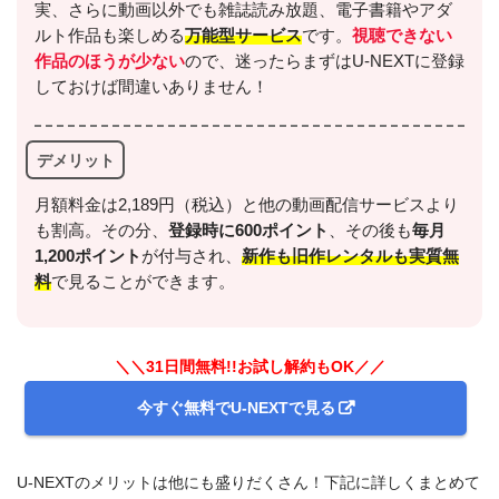
実、さらに動画以外でも雑誌読み放題、電子書籍やアダ
ルト作品も楽しめる
万能型サービス
です。
視聴できない
作品のほうが少ない
ので、迷ったらまずはU-NEXTに登録
しておけば間違いありません！
デメリット
月額料金は2,189円（税込）と他の動画配信サービスより
も割高。その分、
登録時に600ポイント
、その後も
毎月
1,200ポイント
が付与され、
新作も旧作レンタルも実質無
料
で見ることができます。
＼＼31日間無料!!お試し解約もOK／／
今すぐ無料でU-NEXTで見る
U-NEXTのメリットは他にも盛りだくさん！下記に詳しくまとめて