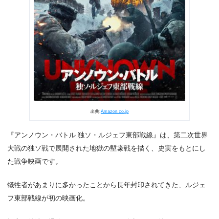
出典:
U-NEXT
出典:
Amazon.co.jp
『アンノウン・バトル 独ソ・ルジェフ東部戦線』は、第二次世界
大戦の独ソ戦で展開された地獄の塹壕戦を描く、史実をもとにし
た戦争映画です。
犠牲者があまりに多かったことから長年封印されてきた、ルジェ
フ東部戦線が初の映画化。