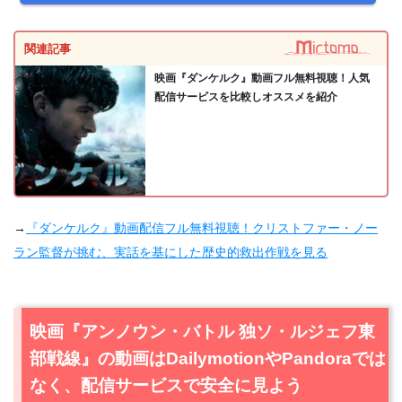
関連記事
映画『ダンケルク』動画フル無料視聴！人気
配信サービスを比較しオススメを紹介
→
『ダンケルク』動画配信フル無料視聴！クリストファー・ノー
ラン監督が挑む、実話を基にした歴史的救出作戦を見る
映画『アンノウン・バトル 独ソ・ルジェフ東
部戦線』の動画はDailymotionやPandoraでは
なく、配信サービスで安全に見よう