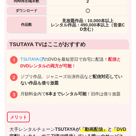
同時再生端末数
2
ダウンロード
◯
⾒放題作品：10,000本以上
作品数
レンタル作品：490,000本以上（音楽C
D含む）
出典:
U-NEXTヘルプセンター
TSUTAYA TVはここがおすすめ
TSUTAYA
のDVDを最短翌日で自宅に配送！
配信と
DVDレンタルの両方が可能
！
ジブリ作品、ジャニーズ出演作品など
配信対応してい
ない作品も借り放題
月額料金内で
8本までレンタル可能
！旧作は借り放題
メリット
出典:
U-NEXT
大手レンタルチェーン
TSUTAYAが
「動画配信」
と
「DVD