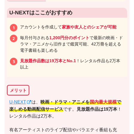
U-NEXTはここがおすすめ
アカウントを作成して
家族や友人とのシェアが可能
毎月付与される
1,200円分のポイント
で最新の映画・ド
ラマ・アニメから旧作まで鑑賞可能、42万冊を超える
電子書籍も楽しめる
見放題作品数は19万本とNo.1
！レンタル作品も2万本
以上
メリット
U-NEXT
は、
映画・ドラマ・アニメを
国内最大規模
で
楽しめる動画配信サービス
です。
見放題作品は19万本
！
レンタル作品は2万本。
有名アーティストのライブ配信やバラエティ番組も充