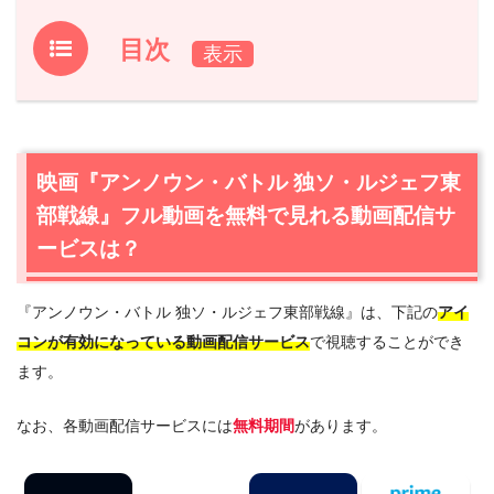
目次
1.
映画『アンノウン・バトル 独ソ・ルジェフ東部戦線』フ
ル動画を無料で見れる動画配信サービスは？
1.1
映画『アンノウン・バトル 独ソ・ルジェフ東部戦線』の
映画『アンノウン・バトル 独ソ・ルジェフ東
無料視聴はU-NEXTが一番おすすめ
部戦線』フル動画を無料で見れる動画配信サ
1.2
映画『アンノウン・バトル 独ソ・ルジェフ東部戦線』
を動画配信＆宅配レンタルで楽しめるTSUTAYA TVもおす
ービスは？
すめ
2.
『アンノウン・バトル 独ソ・ルジェフ東部戦線』は、下記の
アイ
映画『アンノウン・バトル 独ソ・ルジェフ東部戦線』作
品情報
コンが有効になっている動画配信サービス
で視聴することができ
ます。
2.1
映画『アンノウン・バトル 独ソ・ルジェフ東部戦線』
あらすじ
なお、各動画配信サービスには
無料期間
があります。
2.2
映画『アンノウン・バトル 独ソ・ルジェフ東部戦線』
キャスト・登場人物
2.3
映画『アンノウン・バトル 独ソ・ルジェフ東部戦線』