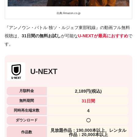
出典:Amazon.co.jp
『アンノウン・バトル 独ソ・ルジェフ東部戦線』の動画フル無料
視聴は、
31日間の無料お試し
が可能な
U-NEXTが最高におすすめ
で
す。
U-NEXT
月額料金
2,189円
(税込)
無料期間
31日間
同時再生端末数
4
ダウンロード
◯
⾒放題作品：190,000本以上、レンタル
作品数
作品：20,000本以上