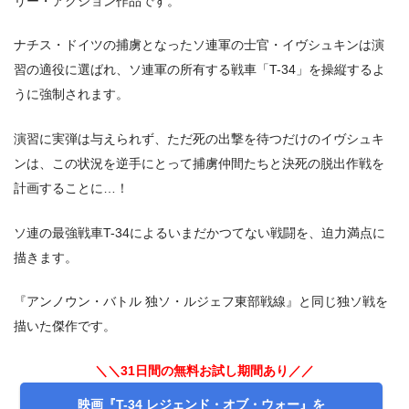
リー・アクション作品です。
ナチス・ドイツの捕虜となったソ連軍の士官・イヴシュキンは演
習の適役に選ばれ、ソ連軍の所有する戦車「T-34」を操縦するよ
うに強制されます。
演習に実弾は与えられず、ただ死の出撃を待つだけのイヴシュキ
ンは、この状況を逆手にとって捕虜仲間たちと決死の脱出作戦を
計画することに…！
＼＼31日間無料!!お試し解約もOK／／
今すぐ無料でU-NEXTで見る
ソ連の最強戦車T-34によるいまだかつてない戦闘を、迫力満点に
描きます。
『アンノウン・バトル 独ソ・ルジェフ東部戦線』と同じ独ソ戦を
描いた傑作です。
＼＼31日間の無料お試し期間あり／／
映画『T-34 レジェンド・オブ・ウォー』を