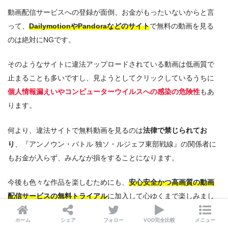
動画配信サービスへの登録が面倒、お金がもったいないからと言
って、
DailymotionやPandoraなどのサイト
で無料の動画を見る
のは絶対にNGです。
そのようなサイトに違法アップロードされている動画は低画質で
止まることも多いですし、見ようとしてクリックしているうちに
個人情報漏えいやコンピューターウイルスへの感染の危険性
もあ
ります。
何より、違法サイトで無料動画を見るのは
法律で禁じられてお
り
、『アンノウン・バトル 独ソ・ルジェフ東部戦線』の関係者に
もお金が入らず、みんなが損をすることになります。
今後も色々な作品を楽しむためにも、
安心安全かつ高画質の動画
配信サービスの無料トライアル
に加入して心ゆくまで楽しみまし
ょう。
ホーム
シェア
フォロー
VOD完全比較
メニュー