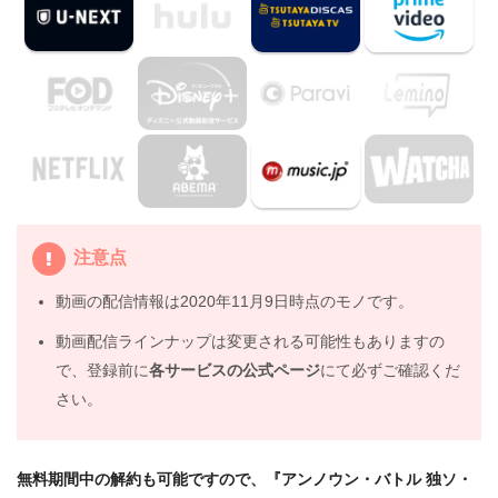
制作スタッフ
3.
映画『アンノウン・バトル 独ソ・ルジェフ東部戦線』を
見たい人におすすめの関連作品
3.1
『T-34 レジェンド・オブ・ウォー』（2018年）
3.2
『1917 命をかけた伝令』（2019年）
3.3
『ダンケルク』（2017年）
4.
映画『アンノウン・バトル 独ソ・ルジェフ東部戦線』の
注意点
動画はDailymotionやPandoraではなく、配信サービスで
安全に見よう
動画の配信情報は2020年11月9日時点のモノです。
5.
映画『アンノウン・バトル 独ソ・ルジェフ東部戦線』動
動画配信ラインナップは変更される可能性もありますの
画フル無料視聴まとめ
で、登録前に
各サービスの公式ページ
にて必ずご確認くだ
さい。
無料期間中の解約も可能ですので、『アンノウン・バトル 独ソ・