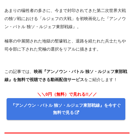
あまりの犠牲者の多さに、今まで封印されてきた第二次世界大戦
の独ソ戦における「ルジェフの大戦」を初映画化した『アンノウ
ン・バトル 独ソ・ルジェフ東部戦線』。
極寒の中展開された地獄の塹壕戦と、退路を経たれた兵士たちや
司令部に下された究極の選択をリアルに描きます。
この記事では、
映画『アンノウン・バトル 独ソ・ルジェフ東部戦
線』を無料で視聴できる動画配信サービス
をご紹介します！
＼＼0円（無料）で見れる!!／／
『アンノウン・バトル 独ソ・ルジェフ東部戦線』を今すぐ
無料で見る