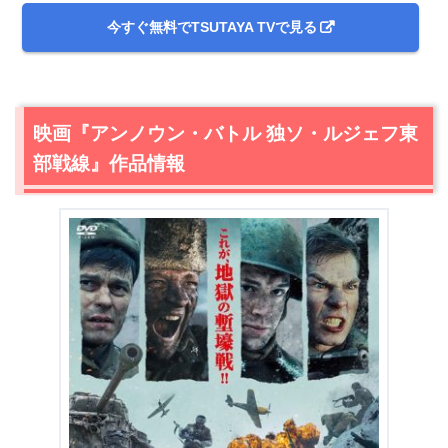
今すぐ無料でTSUTAYA TVで見る
映画『アンノウン・バトル 独ソ・ルジェフ東
＼＼31日間無料!!お試し解約もOK／／
部戦線』作品情報
今すぐ無料でU-NEXTで見る