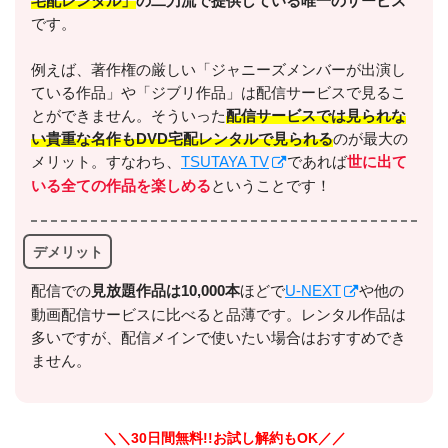
宅配レンタル」
の二刀流で提供している唯一のサービス
です。
例えば、著作権の厳しい「ジャニーズメンバーが出演し
＼＼31日間無料!!お試し解約もOK／／
ている作品」や「ジブリ作品」は配信サービスで見るこ
とができません。そういった
配信サービスでは見られな
今すぐ無料でU-NEXTで見る
い貴重な名作もDVD宅配レンタルで見られる
のが最大の
メリット。すなわち、
TSUTAYA TV
であれば
世に出て
いる全ての作品を楽しめる
ということです！
デメリット
配信での
⾒放題作品は10,000本
ほどで
U-NEXT
や他の
出典:
U-NEXTヘルプセンター
動画配信サービスに比べると品薄です。レンタル作品は
多いですが、配信メインで使いたい場合はおすすめでき
ません。
＼＼30日間無料!!お試し解約もOK／／