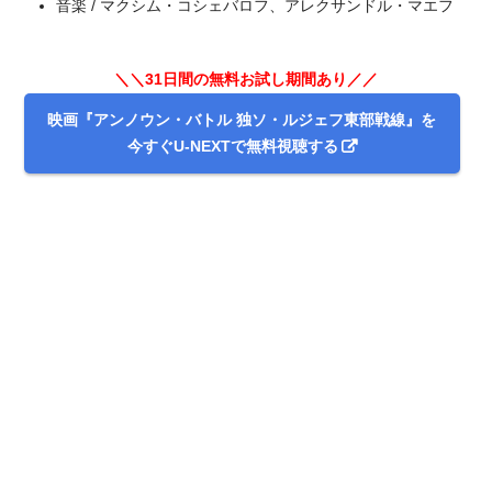
音楽 / マクシム・コシェバロフ、アレクサンドル・マエフ
＼＼31日間の無料お試し期間あり／／
映画『アンノウン・バトル 独ソ・ルジェフ東部戦線』を
今すぐU-NEXTで無料視聴する
＼＼31日間無料!!お試し解約もOK／／
今すぐ無料でU-NEXTで見る