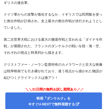
ギリスの連合軍。
ドイツ軍からの攻撃が激化するなか、イギリスでは民間船を使っ
た救出作戦が計画され、史上最大の救出作戦が決行されようとし
ていました。
第二次世界大戦における最大の撤退作戦と言われる「ダイナモ作
戦」が展開された、フランスのダンケルクの戦いを陸・海・空、
それぞれの視点と時系列から描きます。
クリストファー・ノーラン監督特有のカメラワークと壮大な映像
は戦争映画でも引き継がれており、違う視点から描かれた物語が
結びつくクライマックスは激アツ！
＼＼31日間の無料お試し期間あり／／
映画『ダンケルク』を
今すぐU-NEXTで無料視聴する