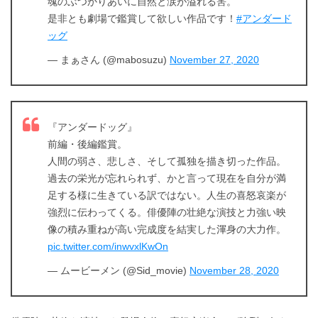
魂のぶつかりあいに自然と涙が溢れる筈。
是非とも劇場で鑑賞して欲しい作品です！
#アンダード
ッグ
出典:
U-NEXT
— まぁさん (@mabosuzu)
November 27, 2020
『アンダードッグ』
前編・後編鑑賞。
人間の弱さ、悲しさ、そして孤独を描き切った作品。
過去の栄光が忘れられず、かと言って現在を自分が満
＼＼31日間無料!!お試し解約もOK／／
足する様に生きている訳ではない。人生の喜怒哀楽が
強烈に伝わってくる。俳優陣の壮絶な演技と力強い映
今すぐ無料でU-NEXTで見る
像の積み重ねが高い完成度を結実した渾身の大力作。
pic.twitter.com/inwvxlKwOn
— ムービーメン (@Sid_movie)
November 28, 2020