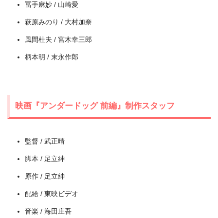
冨手麻妙 / 山崎愛
出典:
U-NEXT
萩原みのり / 大村加奈
風間杜夫 / 宮木幸三郎
柄本明 / 末永作郎
映画『アンダードッグ 前編』制作スタッフ
監督 / 武正晴
＼＼31日間無料!!お試し解約もOK／／
脚本 / 足立紳
今すぐ無料でU-NEXTで見る
原作 / 足立紳
配給 / 東映ビデオ
音楽 / 海田庄吾