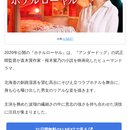
出典:
U-NEXT
2020年公開の『ホテルローヤル』は、『アンダードッグ』の武正
晴監督が直木賞作家・桜木紫乃の小説を映画化したヒューマンド
ラマ。
北海道の釧路湿原を望む高台にそびえ立つラブホテルを舞台に、
身も心も曝け出した男女のリアルな姿を描きます。
主演を務めた波瑠の繊細さの中に意志の強さを持ち合わせた演技
に注目が集まりました。
31日間無料のU-NEXTで見る