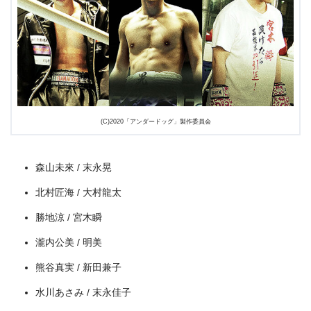
＼＼31日間無料!!お試し解約もOK／／
今すぐ無料でU-NEXTで見る
(C)2020「アンダードッグ」製作委員会
森山未來 / 末永晃
北村匠海 / 大村龍太
勝地涼 / 宮木瞬
瀧内公美 / 明美
熊谷真実 / 新田兼子
水川あさみ / 末永佳子