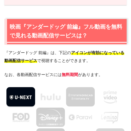
1.
映画『アンダードッグ 前編』フル動画を無料で見れる動
画配信サービスは？
1.1
映画『アンダードッグ 前編』の無料視聴はU-NEXTが一
映画『アンダードッグ 前編』フル動画を無料
番おすすめ
で見れる動画配信サービスは？
2.
映画『アンダードッグ 前編』作品情報
2.1
映画『アンダードッグ 前編』あらすじ
『アンダードッグ 前編』は、下記の
アイコンが有効になっている
2.2
映画『アンダードッグ 前編』感想・口コミ
動画配信サービス
で視聴することができます。
2.3
映画『アンダードッグ 前編』キャスト・登場人物
2.4
映画『アンダードッグ 前編』制作スタッフ
なお、各動画配信サービスには
無料期間
があります。
3.
映画『アンダードッグ 前編』を見たい人におすすめの関
連作品
3.1
『アンダードッグ 後編』（2020年）
3.2
『ホテルローヤル』（2020年）
3.3
『モテキ』（2011年）
4.
映画『アンダードッグ 前編』の動画はDailymotionや