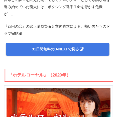
進み始めていた龍太には、ボクシング選手生命を脅かす危機
が…。
『百円の恋』の武正晴監督＆足立紳脚本による、熱い男たちのド
ラマ完結編！
31日間無料のU-NEXTで見る
『ホテルローヤル』（2020年）