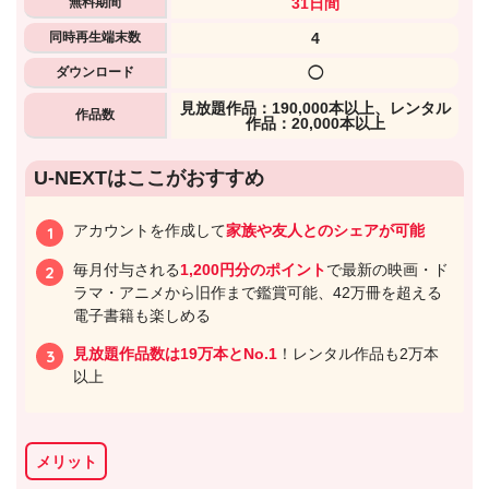
無料期間
31日間
同時再生端末数
4
ダウンロード
◯
⾒放題作品：190,000本以上、レンタル
作品数
作品：20,000本以上
U-NEXTはここがおすすめ
アカウントを作成して
家族や友人とのシェアが可能
毎月付与される
1,200円分のポイント
で最新の映画・ド
ラマ・アニメから旧作まで鑑賞可能、42万冊を超える
電子書籍も楽しめる
見放題作品数は19万本とNo.1
！レンタル作品も2万本
以上
メリット