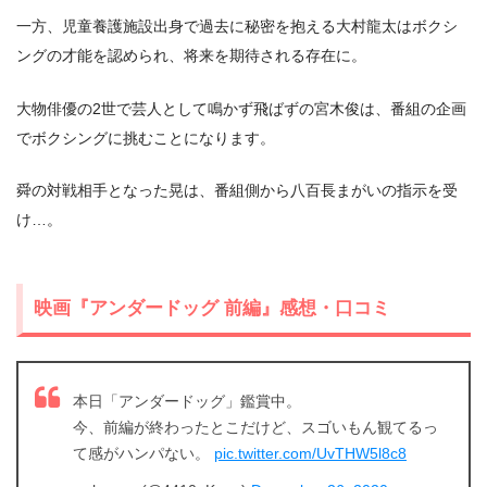
一方、児童養護施設出身で過去に秘密を抱える大村龍太はボクシ
ングの才能を認められ、将来を期待される存在に。
大物俳優の2世で芸人として鳴かず飛ばずの宮木俊は、番組の企画
でボクシングに挑むことになります。
舜の対戦相手となった晃は、番組側から八百長まがいの指示を受
け…。
映画『アンダードッグ 前編』感想・口コミ
出典:
U-NEXT
本日「アンダードッグ」鑑賞中。
今、前編が終わったとこだけど、スゴいもん観てるっ
て感がハンパない。
pic.twitter.com/UvTHW5l8c8