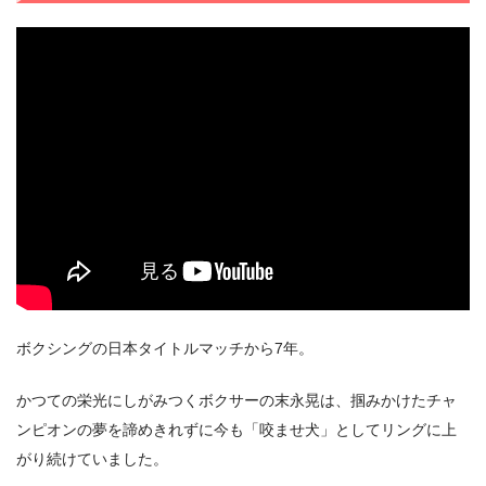
＼＼31日間無料!!お試し解約もOK／／
今すぐ無料でU-NEXTで見る
ボクシングの日本タイトルマッチから7年。
かつての栄光にしがみつくボクサーの末永晃は、掴みかけたチャ
ンピオンの夢を諦めきれずに今も「咬ませ犬」としてリングに上
がり続けていました。