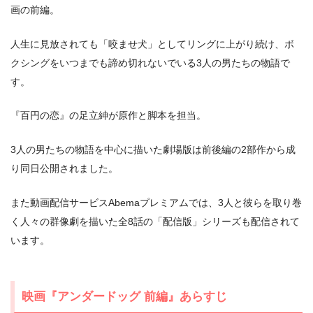
画の前編。
人生に見放されても「咬ませ犬」としてリングに上がり続け、ボ
出典:
U-NEXT
クシングをいつまでも諦め切れないでいる3人の男たちの物語で
す。
『百円の恋』の足立紳が原作と脚本を担当。
＼＼31日間無料!!お試し解約もOK／／
3人の男たちの物語を中心に描いた劇場版は前後編の2部作から成
今すぐ無料でU-NEXTで見る
り同日公開されました。
また動画配信サービスAbemaプレミアムでは、3人と彼らを取り巻
く人々の群像劇を描いた全8話の「配信版」シリーズも配信されて
います。
映画『アンダードッグ 前編』あらすじ
出典:
U-NEXTヘルプセンター