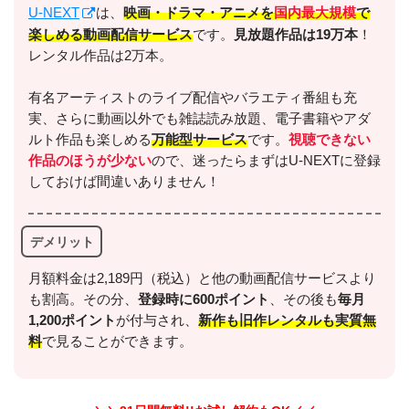
U-NEXT
は、
映画・ドラマ・アニメを
国内最大規模
で
楽しめる動画配信サービス
です。
見放題作品は19万本
！
レンタル作品は2万本。
有名アーティストのライブ配信やバラエティ番組も充
実、さらに動画以外でも雑誌読み放題、電子書籍やアダ
ルト作品も楽しめる
万能型サービス
です。
視聴できない
作品のほうが少ない
ので、迷ったらまずはU-NEXTに登録
しておけば間違いありません！
デメリット
月額料金は2,189円（税込）と他の動画配信サービスより
も割高。その分、
登録時に600ポイント
、その後も
毎月
1,200ポイント
が付与され、
新作も旧作レンタルも実質無
料
で見ることができます。