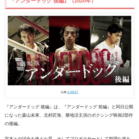
『アンダードッグ 後編』（2020年）
出典:
U-NEXT
出典:
U-NEXT
＼＼31日間無料!!お試し解約もOK／／
『アンダードッグ 後編』は、『アンダードッグ 前編』と同日公開
今すぐ無料でU-NEXTで見る
になった森山未來、北村匠海、勝地涼主演のボクシング映画2部作
の後編。
宮木との試合を終えた晃、そしてプロボクサーとして順調な道を