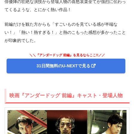
俳優陣の壮絶な演技から登場人物の喜怒哀楽全てが強烈に伝わっ
てくるような、とにかく熱い作品！
前編だけを観た方からも「すごいものを見ている感が半端な
い！」「熱い！熱すぎる！」と熱のこもった感想が多かったこと
が印象的でした。
＼＼『アンダードッグ 前編』を見るならここ!!／／
31日間無料のU-NEXTで見る
出典:
U-NEXT
映画『アンダードッグ 前編』キャスト・登場人物