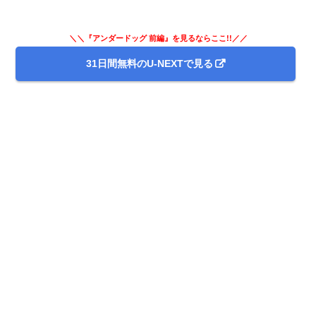
＼＼『アンダードッグ 前編』を見るならここ!!／／
31日間無料のU-NEXTで見る
出典:
U-NEXT