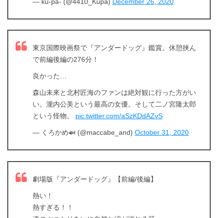
— ku-pa- (@4410_Kupa)
December 26, 2020
東京国際映画祭で『アンダードッグ』鑑賞。休憩挟ん
で前編後編の276分！
良かった…
森山未來と北村匠海のファンは絶対観に行った方がい
い。瀧内公美という最高の女優。そして二ノ宮隆太郎
という怪物。
pic.twitter.com/aSzKDdAZvS
— くろかめ🍛 (@maccabe_and)
October 31, 2020
劇場版『アンダードッグ』【前編/後編】
熱い！
熱すぎる！！