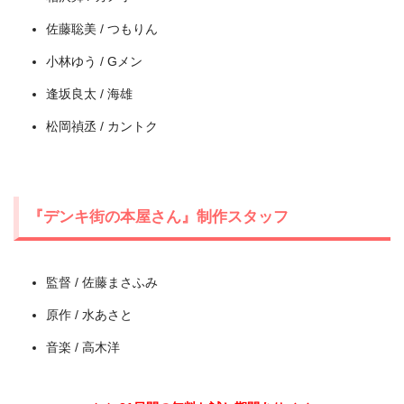
佐藤聡美 / つもりん
小林ゆう / Gメン
逢坂良太 / 海雄
松岡禎丞 / カントク
出典:
U-NEXT
『デンキ街の本屋さん』制作スタッフ
監督 / 佐藤まさふみ
原作 / 水あさと
音楽 / 高木洋