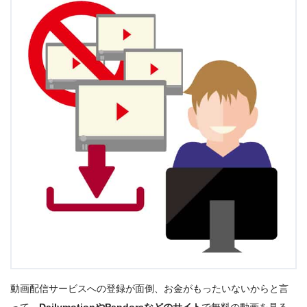
動画配信サービスへの登録が面倒、お金がもったいないからと言
って、
DailymotionやPandoraなどのサイト
で無料の動画を見る