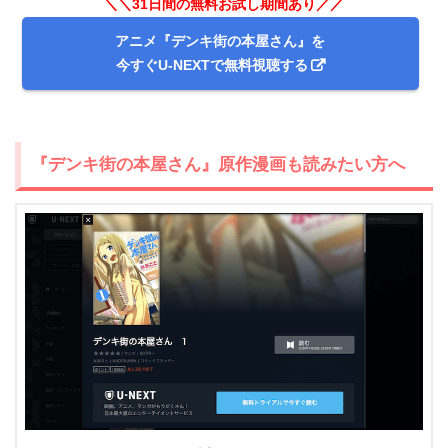
＼＼31日間の無料お試し期間あり／／
＼＼31日間無料!!お試し解約もOK／／
アニメ『デンキ街の本屋さん』を
今すぐ無料でU-NEXTで見る
今すぐU-NEXTで無料視聴する
『デンキ街の本屋さん』原作漫画も読みたい方へ
出典:
U-NEXT