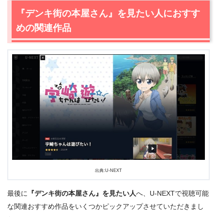
『デンキ街の本屋さん』を見たい人におすす
めの関連作品
＼＼31日間無料!!お試し解約もOK／／
今すぐ無料でU-NEXTで見る
出典:U-NEXT
最後に
『デンキ街の本屋さん』を見たい人
へ、U-NEXTで視聴可能
な関連おすすめ作品をいくつかピックアップさせていただきまし