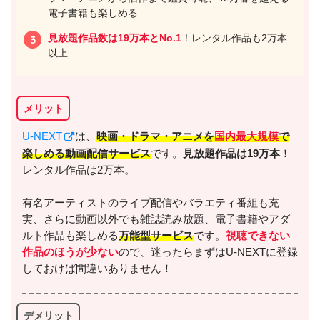
電子書籍も楽しめる
見放題作品数は19万本とNo.1
！レンタル作品も2万本
以上
メリット
U-NEXT
は、
映画・ドラマ・アニメを
国内最大規模
で
楽しめる動画配信サービス
です。
見放題作品は19万本
！
レンタル作品は2万本。
有名アーティストのライブ配信やバラエティ番組も充
実、さらに動画以外でも雑誌読み放題、電子書籍やアダ
ルト作品も楽しめる
万能型サービス
です。
視聴できない
作品のほうが少ない
ので、迷ったらまずはU-NEXTに登録
しておけば間違いありません！
デメリット