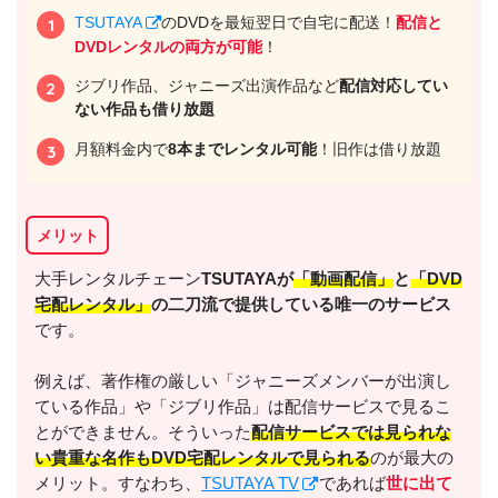
TSUTAYA
のDVDを最短翌日で自宅に配送！
配信と
DVDレンタルの両方が可能
！
ジブリ作品、ジャニーズ出演作品など
配信対応してい
ない作品も借り放題
月額料金内で
8本までレンタル可能
！旧作は借り放題
メリット
出典:
U-NEXT
大手レンタルチェーン
TSUTAYAが
「動画配信」
と
「DVD
宅配レンタル」
の二刀流で提供している唯一のサービス
です。
例えば、著作権の厳しい「ジャニーズメンバーが出演し
ている作品」や「ジブリ作品」は配信サービスで見るこ
＼＼31日間無料!!お試し解約もOK／／
とができません。そういった
配信サービスでは見られな
い貴重な名作もDVD宅配レンタルで見られる
のが最大の
今すぐ無料でU-NEXTで見る
メリット。すなわち、
TSUTAYA TV
であれば
世に出て