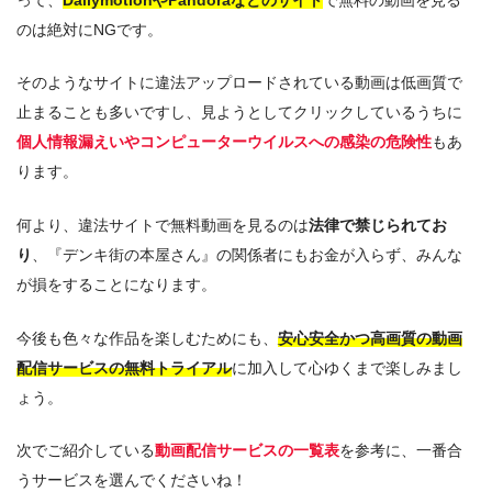
のは絶対にNGです。
そのようなサイトに違法アップロードされている動画は低画質で
止まることも多いですし、見ようとしてクリックしているうちに
個人情報漏えいやコンピューターウイルスへの感染の危険性
もあ
ります。
何より、違法サイトで無料動画を見るのは
法律で禁じられてお
り
、『デンキ街の本屋さん』の関係者にもお金が入らず、みんな
が損をすることになります。
今後も色々な作品を楽しむためにも、
安心安全かつ高画質の動画
配信サービスの無料トライアル
に加入して心ゆくまで楽しみまし
ょう。
次でご紹介している
動画配信サービスの一覧表
を参考に、一番合
うサービスを選んでくださいね！