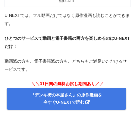
出典:U-NEXT
U-NEXTでは、フル動画だけではなく原作漫画も読むことができま
す。
ひとつのサービスで動画と電子書籍の両方を楽しめるのはU-NEXT
だけ！
動画派の方も、電子書籍派の方も、どちらもご満足いただけるサ
＼＼31日間無料!!お試し解約もOK／／
ービスです。
今すぐ無料でU-NEXTで見る
＼＼31日間の無料お試し期間あり／／
『デンキ街の本屋さん』の原作漫画を
今すぐU-NEXTで読む