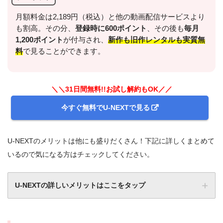
月額料金は2,189円（税込）と他の動画配信サービスより
も割高。その分、
登録時に600ポイント
、その後も
毎月
1,200ポイント
が付与され、
新作も旧作レンタルも実質無
料
で見ることができます。
＼＼31日間無料!!お試し解約もOK／／
今すぐ無料でU-NEXTで見る
U-NEXTのメリットは他にも盛りだくさん！下記に詳しくまとめて
いるので気になる方はチェックしてください。
U-NEXTの詳しいメリットはここをタップ