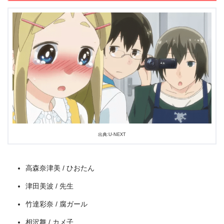
＼＼31日間無料!!お試し解約もOK／／
出典:U-NEXT
今すぐ無料でU-NEXTで見る
高森奈津美 / ひおたん
津田美波 / 先生
竹達彩奈 / 腐ガール
相沢舞 / カメ子