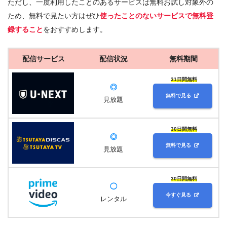
ただし、一度利用したことのあるサービスは無料お試し対象外の
ため、無料で見たい方はぜひ
使ったことのないサービスで無料登
録すること
をおすすめします。
配信サービス
配信状況
無料期間
31日間無料
◎
無料で見る
見放題
30日間無料
◎
無料で見る
見放題
30日間無料
◯
今すぐ見る
レンタル