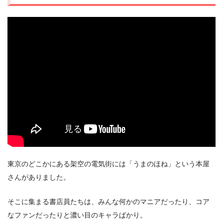
出典:
U-NEXT
東京のどこかにある架空の電気街には「うまのほね」という本屋
さんがありました。
そこに集まる書店員たちは、みんな何かのマニアだったり、コア
なファンだったりと濃い目のキャラばかり。
＼＼31日間無料!!お試し解約もOK／／