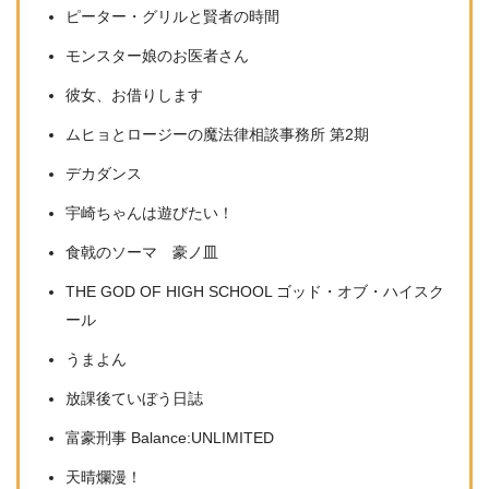
ピーター・グリルと賢者の時間
モンスター娘のお医者さん
彼女、お借りします
ムヒョとロージーの魔法律相談事務所 第2期
デカダンス
宇崎ちゃんは遊びたい！
食戟のソーマ 豪ノ皿
THE GOD OF HIGH SCHOOL ゴッド・オブ・ハイスク
ール
うまよん
放課後ていぼう日誌
富豪刑事 Balance:UNLIMITED
天晴爛漫！