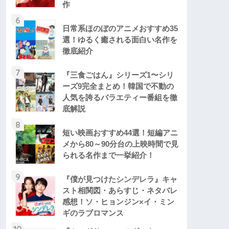
作
6
日常系ほのぼのアニメおすすめ35
選！ゆるく癒される面白い名作を
徹底紹介
7
『三食ごはん』シリーズ1〜シリ
ーズ9完全まとめ！韓国で不動の
人気を誇るバラエティー番組を徹
底解説
8
短い映画おすすめ44選！短編アニ
メから80～90分台の上映時間で見
られる名作まで一挙紹介！
9
『僕が見つけたシンデレラ』キャ
スト相関図・あらすじ・ネタバレ
感想！ソ・ヒョンジン×イ・ミン
ギのラブロマンス
10