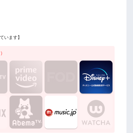
ています】
す）