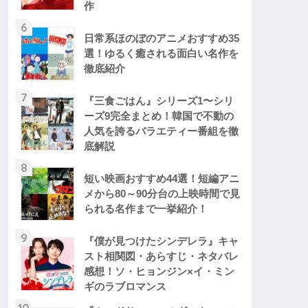
作
6
日常系ほのぼのアニメおすすめ35
選！ゆるく癒される面白い名作を
徹底紹介
7
『三食ごはん』シリーズ1〜シリ
ーズ9完全まとめ！韓国で不動の
人気を誇るバラエティー番組を徹
底解説
8
短い映画おすすめ44選！短編アニ
メから80～90分台の上映時間で見
られる名作まで一挙紹介！
9
『僕が見つけたシンデレラ』キャ
スト相関図・あらすじ・ネタバレ
感想！ソ・ヒョンジン×イ・ミン
ギのラブロマンス
10