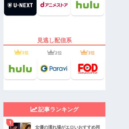
見逃し配信系
記事ランキング
1
女優の濡れ場がエロいおすすめ邦