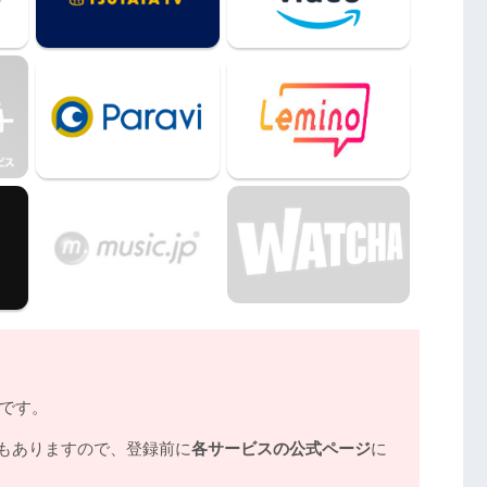
〜』の動画はDailymotionやPandoraではな
しい日々〜』動画フル無料視聴まとめ
ノです。
もありますので、登録前に
各サービスの公式ページ
に