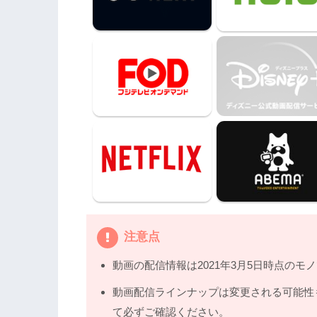
3.3
『星から来たあなた』（2013年）
4.
韓国ドラマ『トッケビ〜君がくれた愛しい日々
く、配信サービスで安全に見よう
5.
韓国ドラマ『トッケビ〜君がくれた愛
注意点
動画の配信情報は2021年3月5日時点のモ
動画配信ラインナップは変更される可能性
て必ずご確認ください。