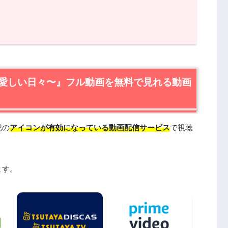
い日々〜』フル動画を無料で見れる動画配信サービス
い日々〜』の無料視聴はU-NEXTが一番おすすめ
愛しい日々〜』フル動画を無料で見れる動画
しい日々〜』を動画配信＆宅配レンタルで楽しめる
しい日々〜』作品情報
記の
アイコンが有効になっている動画配信サービス
で視聴
しい日々〜』あらすじ
しい日々〜』キャスト・登場人物
しい日々〜』制作スタッフ
ます。
しい日々〜』を見たい人におすすめの関連作品
5年）