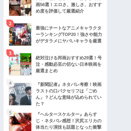
画56選！エロさ、激しさ、おすす
め度を評価して厳選紹介
2
最強にチートなアニメキャラクタ
ーランキングTOP20！強さや能力
がデタラメにヤバいキャラを厳選
3
絶対泣ける邦画おすすめ29選！号
泣・感動必至の切ない日本映画を
厳選まとめ
4
『新聞記者』ネタバレ考察！映画
ラストの口パクセリフは「ごめ
ん」？どんな意味が込められてい
た？
5
『ヘルタースケルター』あらす
じ・ネタバレ感想！沢尻エリカの
体当たり演技も話題となった衝撃