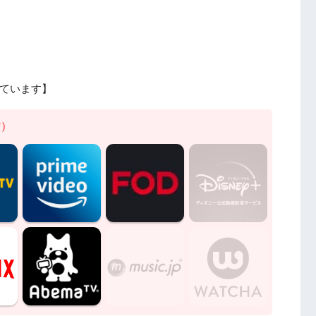
ています】
す）