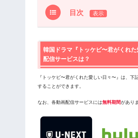
目次
1.
韓国ドラマ『トッケビ〜君がくれた愛し
は？
1.1
韓国ドラマ『トッケビ〜君がくれた愛し
韓国ドラマ『トッケビ〜君がくれた
1.2
韓国ドラマ『トッケビ〜君がくれた愛
配信サービスは？
TSUTAYA TVもおすすめ
2.
韓国ドラマ『トッケビ〜君がくれた愛
『トッケビ〜君がくれた愛しい日々〜』は、下
2.1
韓国ドラマ『トッケビ〜君がくれた愛
することができます。
2.2
韓国ドラマ『トッケビ〜君がくれた愛
2.3
韓国ドラマ『トッケビ〜君がくれた愛
なお、各動画配信サービスには
無料期間
があり
3.
韓国ドラマ『トッケビ〜君がくれた愛
3.1
『あなたの初恋探します』（2010年）
3.2
『乾パン先生とこんぺいとう』（200