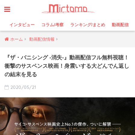
インタビュー
コラム/考察
ランキング/まとめ
動画配信
ホーム
動画配信情報
『ザ・バニシング -消失-』動画配信フル無料視聴！
衝撃のサスペンス映画！身震いする大どんでん返し
の結末を見る
2020/05/21