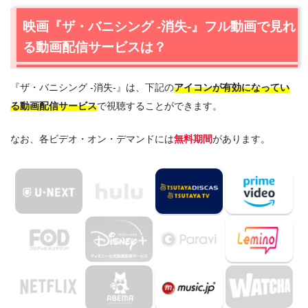
1.1
映画『ザ・バニシング -消失-』の無料視聴はTSUTAYA
映画『ザ・バニシング -消失-』フル動画で見れ
TVが一番おすすめ
る動画配信サービスは？
1.2
映画『ザ・バニシング -消失-』を最安値で見るなら
Amazonプライムビデオ
『ザ・バニシング -消失-』は、下記の
アイコンが有効になってい
2.
『ザ・バニシング -消失-』作品情報
る動画配信サービス
で視聴することができます。
2.1
『ザ・バニシング -消失-』あらすじ
2.2
『ザ・バニシング -消失-』キャスト・登場人物
なお、各ビデオ・オン・デマンドには
無料期間
があります。
2.3
『ザ・バニシング -消失-』制作スタッフ
3.
映画『ザ・バニシング -消失-』の動画はDailymotionや
Pandoraではなく、配信サービスで安全に見よう
4.
映画『ザ・バニシング -消失-』動画フル無料視聴まとめ