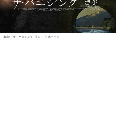
出典:『ザ・バニシング−消失−』公式ページ