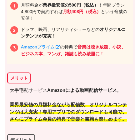
月額料金が
業界最安値の500円（税込）
！年間プラン
4,800円で契約すれば
月額408円（税込）
という脅威の
安値！
ドラマ、映画、リアリティショーなどの
オリジナルコ
ンテンツが充実！
Amazonプライム
の特典で
音楽は聴き放題、小説、
ビジネス本、マンガ、雑誌も読み放題に！
＼＼30日間無料!!お試し解約もOK／／
今すぐ無料でTSUTAYA TVで見る
メリット
大手宅配サービス
Amazonによる動画配信サービス
。
業界最安値の月額料金
ながら配信数、オリジナルコンテ
ンツは大充実！専用アプリでのダウンロードも可能で、
さらに
プライム会員の特典で音楽と書籍も楽しめます
。
デメリット