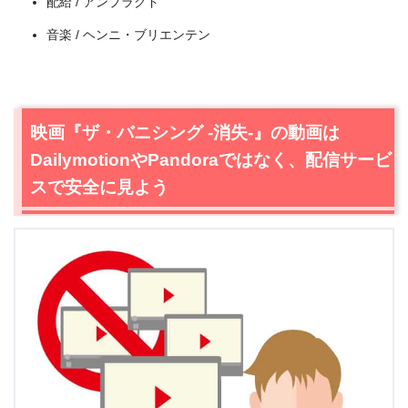
配給 / アンプラグド
音楽 / ヘンニ・ブリエンテン
映画『ザ・バニシング -消失-』の動画は
DailymotionやPandoraではなく、配信サービ
出典:
TSUTAYA TV
スで安全に見よう
＼＼30日間無料!!お試し解約もOK／／
今すぐ無料でTSUTAYA TVで見る