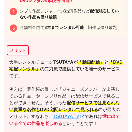
DVDレンタルの両方が可能
！
ジブリ作品、ジャニーズ出演作品など
配信対応してい
ない作品も借り放題
月額料金内で
8本までレンタル可能
！旧作は借り放題
メリット
大手レンタルチェーン
TSUTAYAが
「動画配信」
と
「DVD
宅配レンタル」
の二刀流で提供している唯一のサービス
です。
例えば、著作権の厳しい「ジャニーズメンバーが出演し
ている作品」や「ジブリ作品」は配信サービスで見るこ
とができません。そういった
配信サービスでは見られな
い貴重な名作もDVD宅配レンタルで見られる
のが最大の
メリット。すなわち、
TSUTAYA TV
であれば
世に出て
いる全ての作品を楽しめる
ということです！