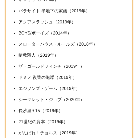
パラサイト 半地下の家族（2019年）
アクアスラッシュ（2019年）
BOYS/ボーイズ（2014年）
スローターハウス・ルールズ（2018年）
暗数殺人（2019年）
ザ・ゴールドフィンチ（2019年）
ドミノ 復讐の咆哮（2019年）
エジソンズ・ゲーム（2019年）
シークレット・ジョブ（2020年）
長沙里9.15（2019年）
21世紀の資本（2019年）
がんばれ！チョルス（2019年）