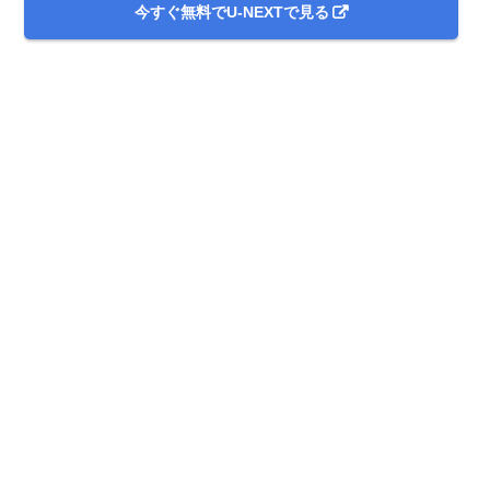
今すぐ無料でU-NEXTで見る