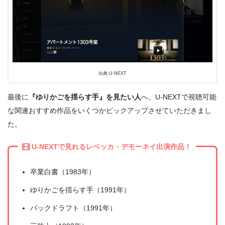
出典:
U-NEXT
出典:U-NEXT
最後に
『ゆりかごを揺らす手』を見たい人
へ、U-NEXTで視聴可能
な関連おすすめ作品をいくつかピックアップさせていただきまし
た。
U-NEXTで見れるレベッカ・デモーネイ出演作品！
卒業白書（1983年）
ゆりかごを揺らす手（1991年）
＼＼31日間無料!!お試し解約もOK／／
バックドラフト（1991年）