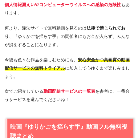
個人情報漏えいやコンピューターウイルスへの感染の危険性
もあ
ります。
何より、違法サイトで無料動画を見るのは
法律で禁じられてお
り
、『ゆりかごを揺らす手』の関係者にもお金が入らず、みんな
が損をすることになります。
今後も色々な作品を楽しむためにも、
安心安全かつ高画質の動画
配信サービスの無料トライアル
に加入して心ゆくまで楽しみまし
ょう。
次でご紹介している
動画配信サービスの一覧表
を参考に、一番合
うサービスを選んでくださいね！
映画『ゆりかごを揺らす手』動画フル無料視
聴まとめ