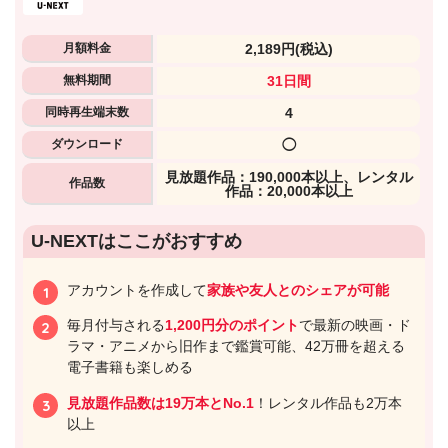
月額料金
2,189円
(税込)
無料期間
31日間
同時再生端末数
4
ダウンロード
◯
⾒放題作品：190,000本以上、レンタル
作品数
作品：20,000本以上
U-NEXTはここがおすすめ
アカウントを作成して
家族や友人とのシェアが可能
毎月付与される
1,200円分のポイント
で最新の映画・ド
ラマ・アニメから旧作まで鑑賞可能、42万冊を超える
電子書籍も楽しめる
見放題作品数は19万本とNo.1
！レンタル作品も2万本
以上