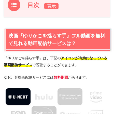
目次
1.
映画『ゆりかごを揺らす手』フル動画を無料で見れる動
画配信サービスは？
1.1
映画『ゆりかごを揺らす手』の無料視聴はU-NEXTが一
映画『ゆりかごを揺らす手』フル動画を無料
番おすすめ
で見れる動画配信サービスは？
2.
『ゆりかごを揺らす手』作品情報
2.1
『ゆりかごを揺らす手』あらすじ
『ゆりかごを揺らす手』は、下記の
アイコンが有効になっている
2.2
『ゆりかごを揺らす手』キャスト・登場人物
動画配信サービス
で視聴することができます。
2.3
『ゆりかごを揺らす手』制作スタッフ
2.4
『ゆりかごを揺らす手』は日本語吹替版も楽しめる
なお、各動画配信サービスには
無料期間
があります。
3.
『ゆりかごを揺らす手』を見たい人におすすめの関連作
品
4.
映画『ゆりかごを揺らす手』の動画はDailymotionや
Pandoraではなく、配信サービスで安全に見よう