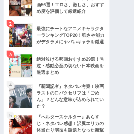
画56選！エロさ、激しさ、おすす
め度を評価して厳選紹介
2
最強にチートなアニメキャラクタ
ーランキングTOP20！強さや能力
がデタラメにヤバいキャラを厳選
3
絶対泣ける邦画おすすめ29選！号
泣・感動必至の切ない日本映画を
厳選まとめ
4
『新聞記者』ネタバレ考察！映画
ラストの口パクセリフは「ごめ
ん」？どんな意味が込められてい
た？
5
『ヘルタースケルター』あらす
じ・ネタバレ感想！沢尻エリカの
体当たり演技も話題となった衝撃