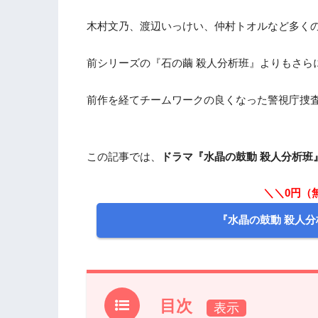
木村文乃、渡辺いっけい、仲村トオルなど多く
前シリーズの『石の繭 殺人分析班』よりもさら
前作を経てチームワークの良くなった警視庁捜
この記事では、
ドラマ『水晶の鼓動 殺人分析班
＼＼0円（
『水晶の鼓動 殺人
目次