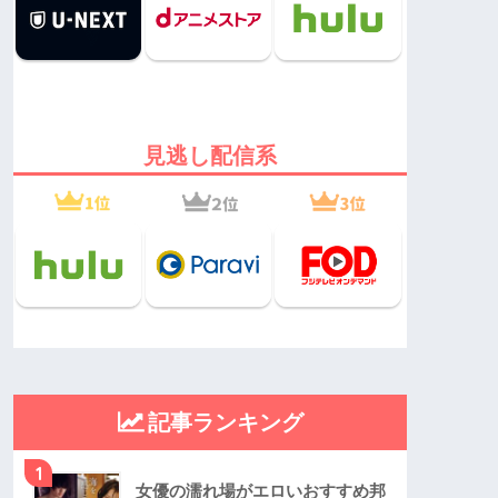
見逃し配信系
記事ランキング
1
女優の濡れ場がエロいおすすめ邦