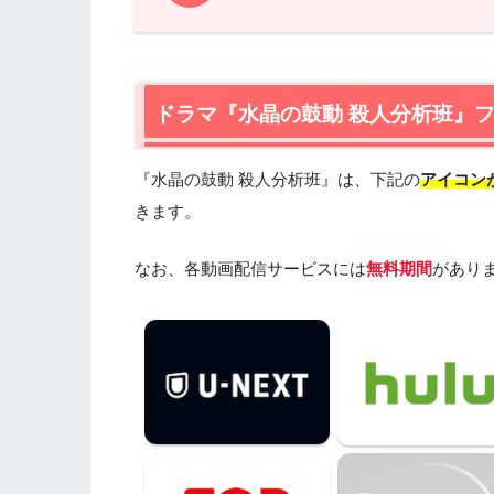
1.
ドラマ『水晶の鼓動 殺人分析班』フル
1.1
ドラマ『水晶の鼓動 殺人分析班』の無料
1.2
ドラマ『水晶の鼓動 殺人分析班』の
ドラマ『水晶の鼓動 殺人分析班』
2.
ドラマ『水晶の鼓動 殺人分析班』作品
『水晶の鼓動 殺人分析班』は、下記の
アイコン
2.1
ドラマ『水晶の鼓動 殺人分析班』あら
2.2
きます。
ドラマ『水晶の鼓動 殺人分析班』キ
2.3
ドラマ『水晶の鼓動 殺人分析班』制
なお、各動画配信サービスには
無料期間
があり
2.4
ドラマ『水晶の鼓動 殺人分析班』原
3.
ドラマ『水晶の鼓動 殺人分析班』を見
3.1
『石の繭 殺人分析班』（2015年）
3.2
『未解決の女 警視庁文書捜査官』（20
3.3
『七人の秘書』（2020年）
4.
ドラマ『水晶の鼓動 殺人分析班』の動画はD
安全に見よう