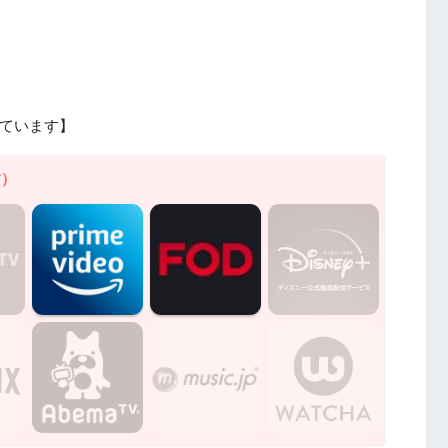
ています】
す）