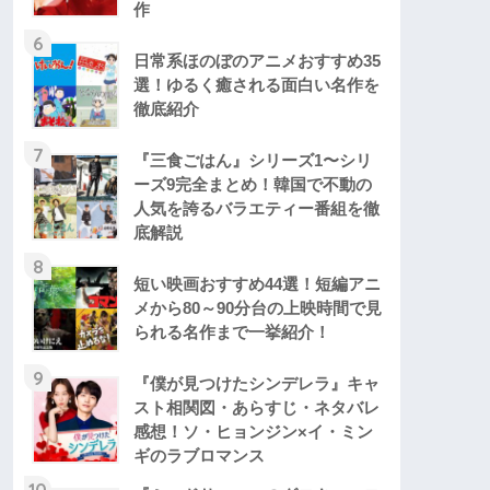
作
6
日常系ほのぼのアニメおすすめ35
選！ゆるく癒される面白い名作を
徹底紹介
7
『三食ごはん』シリーズ1〜シリ
ーズ9完全まとめ！韓国で不動の
人気を誇るバラエティー番組を徹
底解説
8
短い映画おすすめ44選！短編アニ
メから80～90分台の上映時間で見
られる名作まで一挙紹介！
9
『僕が見つけたシンデレラ』キャ
スト相関図・あらすじ・ネタバレ
感想！ソ・ヒョンジン×イ・ミン
ギのラブロマンス
10