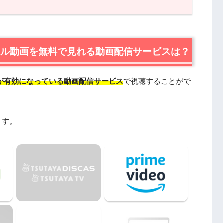
動画を無料で見れる動画配信サービスは？
視聴はU-NEXTが一番おすすめ
無料視聴はフジテレビ公式のFODプレミアムもおすすめ
フル動画を無料で見れる動画配信サービスは？
情報
が有効になっている動画配信サービス
で視聴することがで
すじ
ャスト・登場人物
作スタッフ
ます。
作小説も読みたい方へ
たい人におすすめの関連作品
18年）
ailymotionやPandoraではなく、配信サービスで